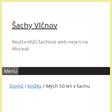
Přeskočit
na
obsah
Šachy Vlčnov
Nejčtenější šachový web nejen na
Moravě
Menu
Domů
/
knížky
/ Mých 50 let v šachu