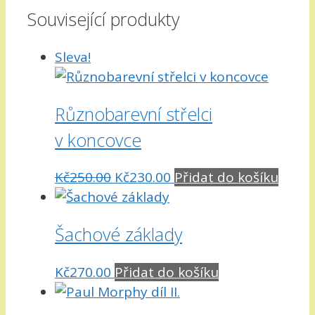
Související produkty
Sleva!
Různobarevní střelci
v koncovce
Původní
Aktuální
Kč
250.00
Kč
230.00
Přidat do košíku
cena
cena
byla:
je:
Šachové základy
Kč250.00.
Kč230.00.
Kč
270.00
Přidat do košíku