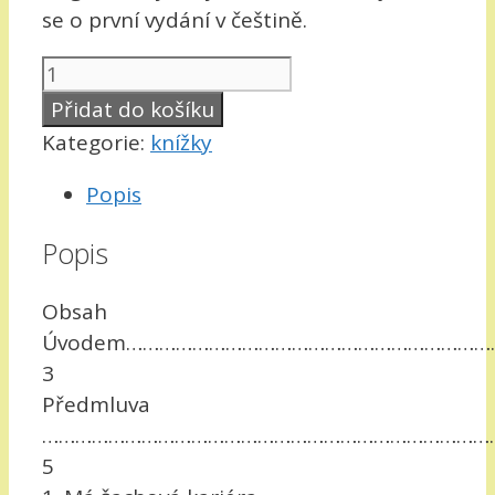
se o první vydání v češtině.
Mých
50
Přidat do košíku
let
Kategorie:
knížky
v
šachu
Popis
množství
Popis
Obsah
Úvodem………………………………………………………
3
Předmluva
…………………………………………………………………………
5