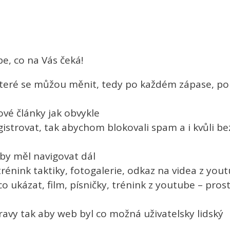
e, co na Vás čeká!
 které se můžou měnit, tedy po každém zápase, po
ové články jak obvykle
istrovat, tak abychom blokovali spam a i kvůli be
 by měl navigovat dál
trénink taktiky, fotogalerie, odkaz na videa z you
o ukázat, film, písničky, trénink z youtube – pro
vy tak aby web byl co možná uživatelsky lidský