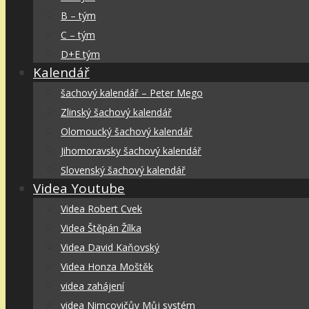
B – tým
C – tým
D+E tým
Kalendář
šachový kalendář – Peter Mego
Zlinský šachový kalendář
Olomoucký šachový kalendář
Jihomoravsky šachový kalendář
Slovenský šachový kalendář
Videa Youtube
Videa Robert Cvek
Videa Štěpán Žílka
Videa David Kaňovský
Videa Honza Moštěk
videa zahájení
videa Nimcovičův Můj systém