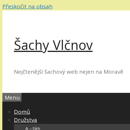
Přeskočit na obsah
Šachy Vlčnov
Nejčtenější šachový web nejen na Moravě
Menu
Domů
Družstva
A – tým