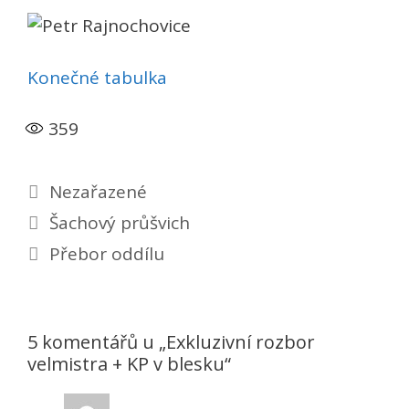
Konečné tabulka
359
Rubriky
Nezařazené
Šachový průšvich
Přebor oddílu
5 komentářů u „Exkluzivní rozbor
velmistra + KP v blesku“