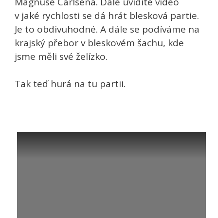
Magnuse Carlsena. Dále uvidíte video
v jaké rychlosti se dá hrát blesková partie.
Je to obdivuhodné. A dále se podíváme na
krajský přebor v bleskovém šachu, kde
jsme měli své želízko.
Tak teď hurá na tu partii.