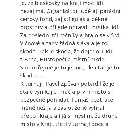
je, že bleskovky na kraji moc lidí
nezajímá. Organizátoři udělají parádní
cenový fond, zajistí guláš a pěkné
prostory a přijede opravdu hrstka lidí.
Za poslední tři ročníky a hrálo se v SM,
Vlčnově a tady žádná sláva a je to
škoda. Pak je škoda, že dojedou lidi
z Brna, Hustopečí a místní nikde!
Samozřejmě je to jedno, ale i tak je to
škoda……..
K turnaji, Pavel Zpěvák potvrdil že je
stále vynikající hráč a první místo si
bezpečně pohlídal, Tomáš poztrácel
méně než já a zaslouženě vyhrál
přebor kraje a i já si myslím, že druhé
místo v Kraji, třetí v turnaji docela