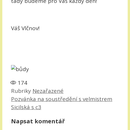
tady budeme pro Vás každý den!
Váš Vlčnov!
174
Rubriky
Nezařazené
Pozvánka na soustředění s velmistrem
Sicilská s c3
Napsat komentář