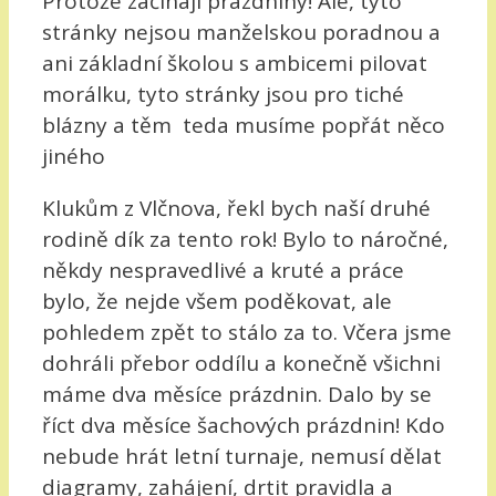
Protože začínají prázdniny! Ale, tyto
stránky nejsou manželskou poradnou a
ani základní školou s ambicemi pilovat
morálku, tyto stránky jsou pro tiché
blázny a těm teda musíme popřát něco
jiného
Klukům z Vlčnova, řekl bych naší druhé
rodině dík za tento rok! Bylo to náročné,
někdy nespravedlivé a kruté a práce
bylo, že nejde všem poděkovat, ale
pohledem zpět to stálo za to. Včera jsme
dohráli přebor oddílu a konečně všichni
máme dva měsíce prázdnin. Dalo by se
říct dva měsíce šachových prázdnin! Kdo
nebude hrát letní turnaje, nemusí dělat
diagramy, zahájení, drtit pravidla a