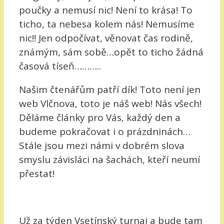
poučky a nemusí nic! Není to krása! To
ticho, ta nebesa kolem nás! Nemusíme
nic!! Jen odpočívat, věnovat čas rodině,
známým, sám sobě…opět to ticho žádná
časová tíseň………..
Našim čtenářům patří dík! Toto není jen
web Vlčnova, toto je náš web! Nás všech!
Děláme články pro Vás, každý den a
budeme pokračovat i o prázdninách…
Stále jsou mezi námi v dobrém slova
smyslu závisláci na šachách, kteří neumí
přestat!
Už za týden Vsetínský turnaj a bude tam