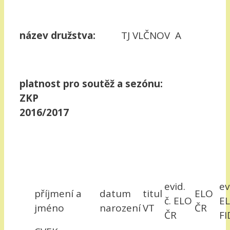
název družstva:
TJ VLČNOV A
platnost pro soutěž a sezónu:
ZKP
2016/2017
evid.
ev
příjmení a
datum
titul
ELO
č. ELO
E
jméno
narození
VT
ČR
ČR
FI