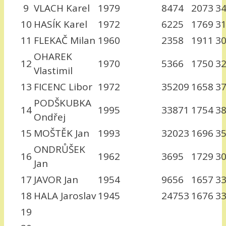
9
VLACH Karel
1979
8474
2073
3
10
HASÍK Karel
1972
6225
1769
3
11
FLEKAČ Milan
1960
2358
1911
3
OHAREK
12
1970
5366
1750
3
Vlastimil
13
FICENC Libor
1972
35209
1658
3
PODŠKUBKA
14
1995
33871
1754
3
Ondřej
15
MOŠTĚK Jan
1993
32023
1696
3
ONDRŮŠEK
16
1962
3695
1729
3
Jan
17
JAVOR Jan
1954
9656
1657
3
18
HALA Jaroslav
1945
24753
1676
3
19