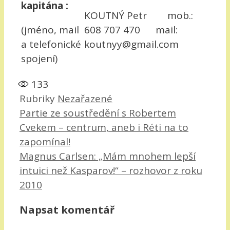
kapitána :
KOUTNÝ Petr mob.:
(jméno, mail
608 707 470 mail:
a telefonické
koutnyy@gmail.com
spojení)
133
Rubriky
Nezařazené
Partie ze soustředění s Robertem
Cvekem – centrum, aneb i Réti na to
zapomínal!
Magnus Carlsen: „Mám mnohem lepší
intuici než Kasparov!“ – rozhovor z roku
2010
Napsat komentář