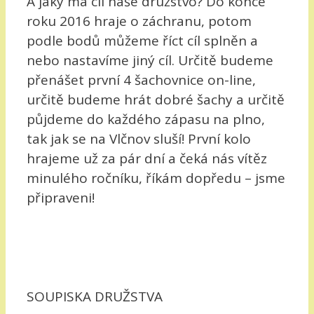
A jaký má cíl naše družstvo? Do konce
roku 2016 hraje o záchranu, potom
podle bodů můžeme říct cíl splněn a
nebo nastavíme jiný cíl. Určitě budeme
přenášet první 4 šachovnice on-line,
určitě budeme hrát dobré šachy a určitě
půjdeme do každého zápasu na plno,
tak jak se na Vlčnov sluší! První kolo
hrajeme už za pár dní a čeká nás vítěz
minulého ročníku, říkám dopředu – jsme
připraveni!
SOUPISKA DRUŽSTVA