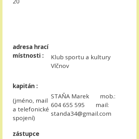
20
adresa hrací
místnosti :
Klub sportu a kultury
Vlčnov
kapitán :
STAŇA Marek mob.:
(jméno, mail
604 655 595 mail:
a telefonické
standa34@gmail.com
spojení)
zástupce