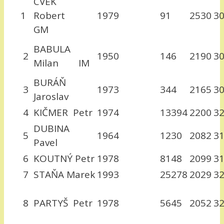
CVEK
1
Robert
1979
91
2530
3
GM
BABULA
2
1950
146
2190
3
Milan IM
BURÁŇ
3
1973
344
2165
3
Jaroslav
4
KIČMER Petr
1974
13394
2200
3
DUBINA
5
1964
1230
2082
3
Pavel
6
KOUTNÝ Petr
1978
8148
2099
3
7
STAŇA Marek
1993
25278
2029
3
8
PARTYŠ Petr
1978
5645
2052
3