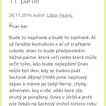
11. partie
26.11.2016
autor:
Libor Ficenc
Bude to napínavé a bude to zajímavé. Ať
už fandíte komukoliv a ať už si přejete
cokoliv, dnes to bude předposlední
Vážná partie, která určí nebo která může
určit toho, kdo bude nejlepším! Dnes
může být den, kdy se budou psát
šachové dějiny! Chtěli jsme napínavý
zápas a máme jej tady! Nervy, chyby,
adrenalin, boj o vše, vítěz bere vše,
druhý je poražený. Dnes v 20:00 a jestli
jste čekali na šachový vrchol tohoto roku