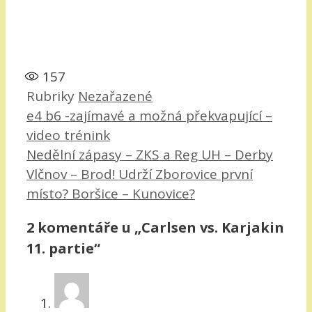
157
Rubriky
Nezařazené
e4 b6 -zajímavé a možná překvapující –
video trénink
Nedělní zápasy – ZKS a Reg UH – Derby
Vlčnov – Brod! Udrží Zborovice první
místo? Boršice – Kunovice?
2 komentáře u „Carlsen vs. Karjakin
11. partie“