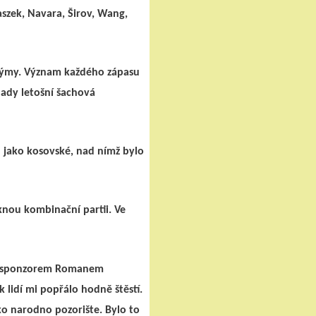
aszek, Navara, Širov, Wang,
í týmy. Význam každého zápasu
lady letošní šachová
u jako kosovské, nad nímž bylo
knou kombinační partii. Ve
ním sponzorem Romanem
 lidí mi popřálo hodně štěstí.
o narodno pozorište. Bylo to