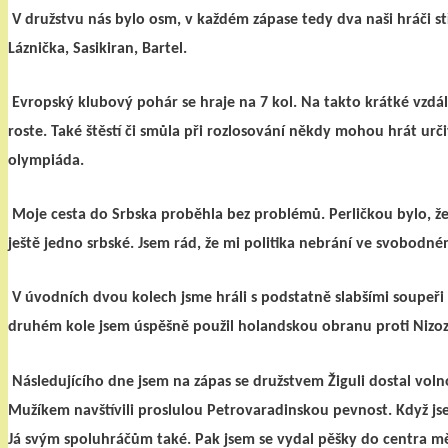
V družstvu nás bylo osm, v každém zápase tedy dva naši hráči st
Láznička, Sasikiran, Bartel.
Evropský klubový pohár se hraje na 7 kol. Na takto krátké vzdá
roste. Také štěstí či smůla při rozlosování někdy mohou hrát ur
olympiáda.
Moje cesta do Srbska proběhla bez problémů. Perličkou bylo, že
ještě jedno srbské. Jsem rád, že mi politika nebrání ve svobodné
V úvodních dvou kolech jsme hráli s podstatně slabšími soupeři
druhém kole jsem úspěšně použil holandskou obranu proti Nizo
Následujícího dne jsem na zápas se družstvem Žiguli dostal v
Mužíkem navštívili proslulou Petrovaradinskou pevnost. Když jse
Já svým spoluhráčům také. Pak jsem se vydal pěšky do centra m