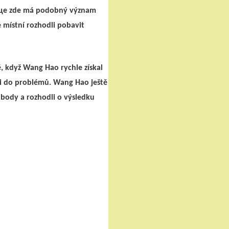
ище zde má podobný význam
e místní rozhodli pobavit
ě, když Wang Hao rychle získal
li do problémů. Wang Hao ještě
i body a rozhodli o výsledku