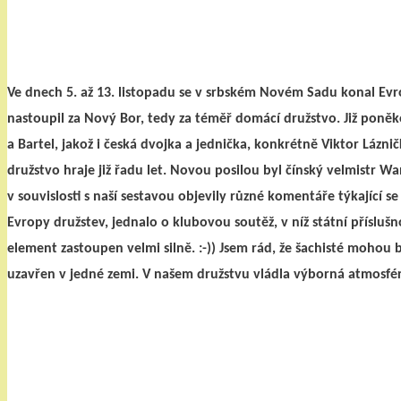
Ve dnech 5. a
ž 13. listopadu se v srbském Novém Sadu konal Evro
nastoupil za Nový Bor, tedy za téměř domácí družstvo. Již poněkol
a Bartel, jakož i česká dvojka a jednička, konkrétně Viktor Láznič
družstvo hraje již řadu let. Novou posilou byl čínský velmistr Wa
v souvislosti s naší sestavou objevily různé komentáře týkající 
Evropy družstev, jednalo o klubovou soutěž, v níž státní příslu
element zastoupen velmi silně. :-)) Jsem rád, že šachisté mohou 
uzavřen v jedné zemi. V našem družstvu vládla výborná atmosfé