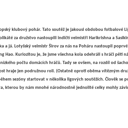
pský klubový pohár. Tato soutěž je jakousi obdobou fotbalové Lig
ikáté za družstvo nastoupili indičtí velmistři Harikrishna a Sasiki
ka a já. Lotyšský velmistr Širov za nás na Poháru nastoupil poprvé,
ng Hao. Kuriozitou je, že jsme všechna kola odehráli s hráči pěti n
se nízkého počtu domácích hráčů. Tady se ovšem, na rozdíl od šach
šnost hraje jen podružnou roli. (Ostatně oproti oběma vítězným dr
během sezóny startovat v několika ligových soutěžích. Člověk se po
ra, kterou by nám mnohé národnostně jednolité celky mohly závi