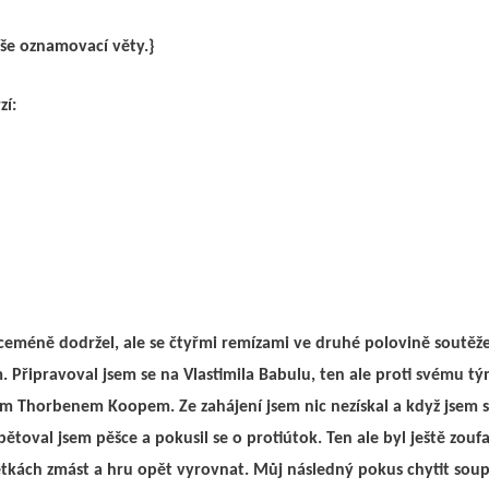
še oznamovací věty.}
zí:
ceméně dodržel, ale se čtyřmi remízami ve druhé polovině soutěž
Připravoval jsem se na Vlastimila Babulu, ten ale proti svému tý
 Thorbenem Koopem. Ze zahájení jsem nic nezískal a když jsem s
toval jsem pěšce a pokusil se o protiútok. Ten ale byl ještě zoufale
letkách zmást a hru opět vyrovnat. Můj následný pokus chytit soup