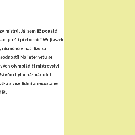
y mistrů. Já jsem již popáté
ran, polští přeborníci Wojtaszek
 nicméně v naší lize za
árodností! Na internetu se
ových olympiád či mistrovství
užstvům byl u nás národní
tká s více lidmi a nezůstane
dět.