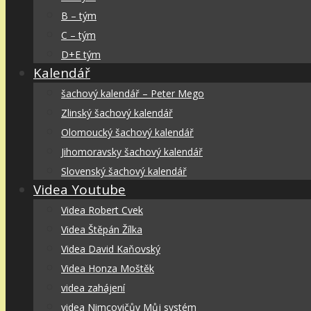
B – tým
C – tým
D+E tým
Kalendář
šachový kalendář – Peter Mego
Zlinský šachový kalendář
Olomoucký šachový kalendář
Jihomoravsky šachový kalendář
Slovenský šachový kalendář
Videa Youtube
Videa Robert Cvek
Videa Štěpán Žílka
Videa David Kaňovský
Videa Honza Moštěk
videa zahájení
videa Nimcovičův Můj systém