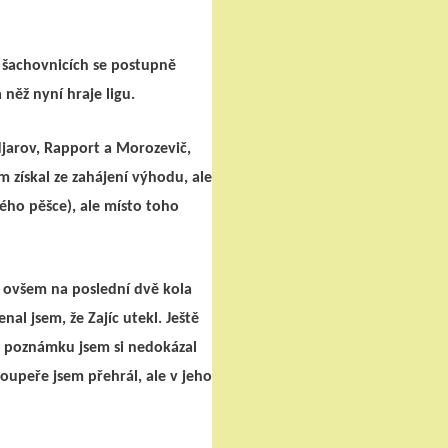
h šachovnicích se postupně
něž nyní hraje ligu.
djarov, Rapport a Morozevič,
m získal ze zahájení výhodu, ale
ého pěšce), ale místo toho
ý ovšem na poslední dvě kola
l jsem, že Zajíc utekl. Ještě
tu poznámku jsem si nedokázal
Soupeře jsem přehrál, ale v jeho