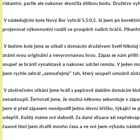
riskantní, partie ale nakonec skončila dělbou bodu. Družstvo vyh
V následujícím kole Nový Bor vyhrál 5,5:0,5. Já jsem po korekt
projevoval výkonnostní rozdíl ve prospěch našich hráčů. Pikantn
V šestém kole jsme se utkali s domácím družstvem Sveti Nikolaj 
známí svou originální a nevyrovnanou hrou. Zápas se nám příliš n
soupeř se bránil vynalézavě a nakonec udržel remízu. V jeden 
jsem rychle zahrál „samozřejmý“ tah, který soupeři umožnil zůsta
V závěrečném utkání jsme hráli s papírově slabším domácím klube
nenastoupil. Žertovali jsme, že možná někomu sekunduje v zápase
jsem si před zápasem neodpustil jednu slovní hříčku, týkající se
odepřít. Každý máme své slabosti. Za dané situace asi nepřekvapí,
časové tísni jsem ztratil mnoho času a ve své jsem výhodu následn