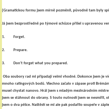
{Gramatickou formu jsem mírně pozměnil, původně tam byly spí
Já jsem bezprostředně po týmové schůzce přišel s upravenou ver
1.
Forget.
2.
Prepare.
3.
Don
’t forget what you prepared.
Oba soubory rad mi připadají velmi vhodné. Dokonce jsem je ví
mnoho ratingových bodů. Všechno začalo v zápase proti Brémám. 
musel chystat nanovo. Hrál jsem s mladým mezinárodním mistrem
jsem se stáhnout do obrany. S touto nutností jsem se nesmířil, obě
jsem o dva pěšce. Naštěstí se mi ale pak podařilo soupeře v záp