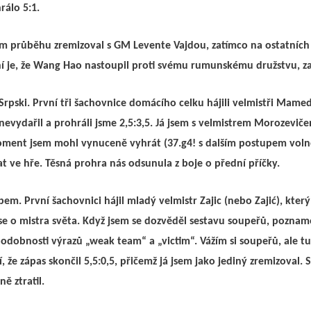
rálo 5:1.
ním průběhu zremizoval s GM Levente Vajdou, zatímco na ostatníc
í je, že Wang Hao nastoupil proti svému rumunskému družstvu, za 
Srpski. První tři šachovnice domácího celku hájili velmistři Mame
evydařil a prohráli jsme 2,5:3,5. Já jsem s velmistrem Morozeviče
moment jsem mohl vynuceně vyhrát (37.g4! s dalším postupem voln
t ve hře. Těsná prohra nás odsunula z boje o přední příčky.
m. První šachovnici hájil mladý velmistr Zajic (nebo Zajić), kter
 o mistra světa. Když jsem se dozvěděl sestavu soupeřů, poznamena
 podobnosti výrazů „weak team“ a „victim“. Vážím si soupeřů, ale 
 že zápas skončil 5,5:0,5, přičemž já jsem jako jediný zremizoval. 
ě ztratil.