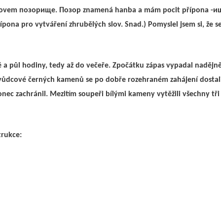
m slovem позорище. Позор znamená hanba a mám pocit přípona -
přípona pro vytváření zhrubělých slov. Snad.) Pomyslel jsem si, že s
vě a půl hodiny, tedy až do večeře. Zpočátku zápas vypadal nadějn
ni vůdcové černých kamenů se po dobře rozehraném zahájení dosta
onec zachránil. Mezitím soupeři bílými kameny vytěžili všechny tř
trukce: