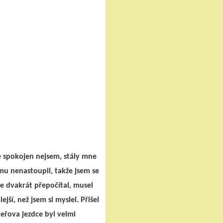
e spokojen nejsem, stály mne
mu nenastoupil, takže jsem se
e dvakrát přepočítal, musel
jší, než jsem si myslel. Přišel
eřova jezdce byl velmi