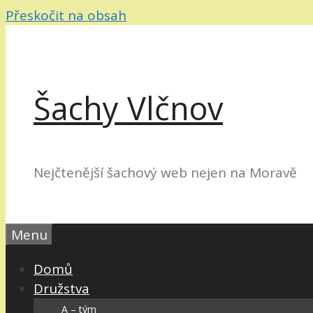
Přeskočit na obsah
Šachy Vlčnov
Nejčtenější šachový web nejen na Moravě
Menu
Domů
Družstva
A – tým