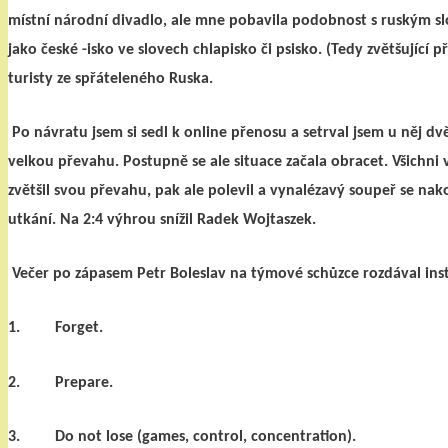
místní národní divadlo, ale mne pobavila podobnost s ruský
jako české -isko ve slovech chlapisko či psisko. (Tedy zvětšující 
turisty ze spřáteleného Ruska.
Po návratu jsem si sedl k online přenosu a setrval jsem u něj d
velkou převahu. Postupně se ale situace začala obracet. Všich
zvětšil svou převahu, pak ale polevil a vynalézavý soupeř se nak
utkání. Na 2:4 výhrou snížil Radek Wojtaszek.
Večer po zápasem Petr Boleslav na týmové schůzce rozdával ins
1.
Forget.
2.
Prepare.
3.
Do not lose (games, control, concentration).