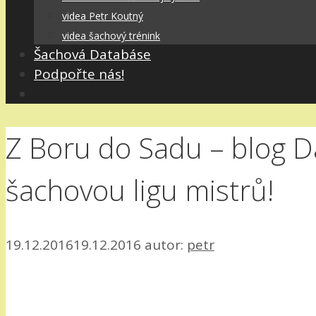
videa Petr Koutný
videa šachový trénink
Šachová Databáse
Podpořte nás!
Z Boru do Sadu – blog D
šachovou ligu mistrů!
19.12.2016
19.12.2016
autor:
petr