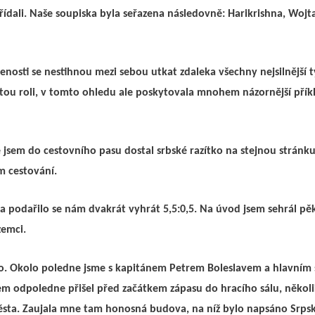
řídali. Naše soupiska byla seřazena následovně: Harikrishna, Wojt
lenosti se nestihnou mezi sebou utkat zdaleka všechny nejsilnějš
čitou roli, v tomto ohledu ale poskytovala mnohem názornější přík
 jsem do cestovního pasu dostal srbské razítko na stejnou stránk
m cestování.
 a podařilo se nám dvakrát vyhrát 5,5:0,5. Na úvod jsem sehrál pě
zemci.
olno. Okolo poledne jsme s kapitánem Petrem Boleslavem a hlav
m odpoledne přišel před začátkem zápasu do hracího sálu, několik
ěsta. Zaujala mne tam honosná budova, na níž bylo napsáno Srpsk