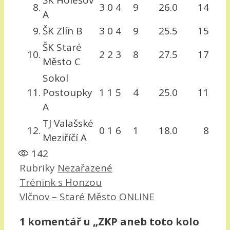
8.
3
0
4
9
26.0
14
A
9.
ŠK Zlín B
3
0
4
9
25.5
15
ŠK Staré
10.
2
2
3
8
27.5
17
Město C
Sokol
11.
Postoupky
1
1
5
4
25.0
11
A
TJ Valašské
12.
0
1
6
1
18.0
8
Meziříčí A
142
Rubriky
Nezařazené
Trénink s Honzou
Vlčnov – Staré Město ONLINE
1 komentář u „ZKP aneb toto kolo