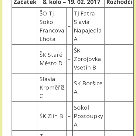
Začátek
8. kolo – 19. 02. 2017
Rozhodčí
ŠO TJ
TJ Fatra-
Sokol
Slavia
–
Francova
Napajedla
Lhota
A
ŠK
ŠK Staré
–
Zbrojovka
Město D
Vsetín B
Slavia
SK Boršice
Kroměříž
–
A
C
Sokol
ŠK Zlín B
–
Postoupky
A