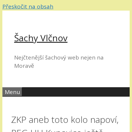
Přeskočit na obsah
Šachy Vlčnov
Nejčtenější šachový web nejen na
Moravě
Menu
ZKP aneb toto kolo napoví,