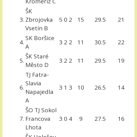
Kroměříž C
ŠK
3.
Zbrojovka
5
0
2
15
29.5
21
Vsetín B
SK Boršice
4.
3
2
2
11
30.5
22
A
ŠK Staré
5.
3
2
2
11
29.5
19
Město D
TJ Fatra-
Slavia
6.
3
1
3
10
26.5
14
Napajedla
A
ŠO TJ Sokol
7.
Francova
3
0
4
9
27.5
16
Lhota
ŠK Holešov