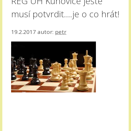
REG UH Kunovice ještě
musí potvrdit….je o co hrát!
19.2.2017
autor:
petr