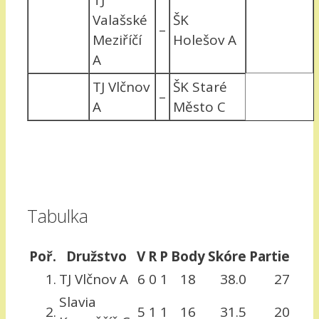
TJ
Valašské
ŠK
–
Meziříčí
Holešov A
A
TJ Vlčnov
ŠK Staré
–
A
Město C
Tabulka
Poř.
Družstvo
V
R
P
Body
Skóre
Partie
1.
TJ Vlčnov A
6
0
1
18
38.0
27
Slavia
2.
5
1
1
16
31.5
20