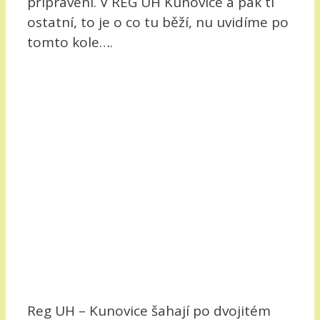
připraveni. V REG UH Kunovice a pak ti
ostatní, to je o co tu běží, nu uvidíme po
tomto kole….
Reg UH – Kunovice šahají po dvojitém