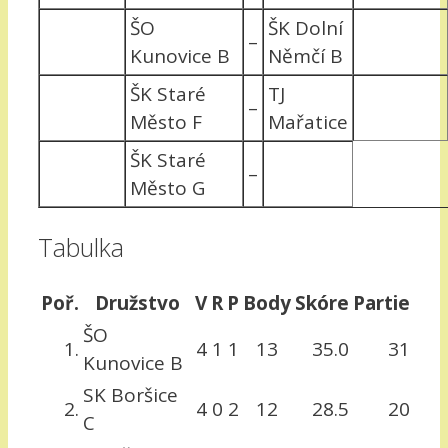
ŠO
ŠK Dolní
–
Kunovice B
Němčí B
ŠK Staré
TJ
–
Město F
Mařatice
ŠK Staré
–
Město G
Tabulka
Poř.
Družstvo
V
R
P
Body
Skóre
Partie
ŠO
1.
4
1
1
13
35.0
31
Kunovice B
SK Boršice
2.
4
0
2
12
28.5
20
C