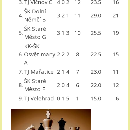
3.
TJ Vlčnov C
4
0
2
12
23.5
16
ŠK Dolní
4.
3
2
1
11
29.0
21
Němčí B
ŠK Staré
5.
3
1
3
10
25.5
19
Město G
KK-ŠK
6.
Osvětimany
2
2
2
8
22.5
15
A
7.
TJ Mařatice
2
1
4
7
23.0
11
ŠK Staré
8.
2
0
4
6
22.0
12
Město F
9.
TJ Velehrad
0
1
5
1
15.0
6