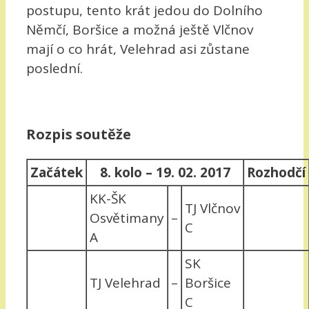
postupu, tento krát jedou do Dolního
Němčí, Boršice a možná ještě Vlčnov
mají o co hrát, Velehrad asi zůstane
poslední.
Rozpis soutěže
Začátek
8. kolo – 19. 02. 2017
Rozhodčí
KK-ŠK
TJ Vlčnov
Osvětimany
–
C
A
SK
TJ Velehrad
–
Boršice
C