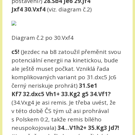
postavení?)
28.Sb4 Je6 29.Jf4
Jxf4 30.Vxf4
(viz. diagram č.2)
Diagram č.2 po 30.Vxf4
c5!
(Jezdec na b8 zatoužil přeměnit svou
potenciální energii na kinetickou, bude
ale ještě muset počkat. Vzniklá řada
komplikovaných variant po 31.dxc5 Jc6
černý neriskuje prohrát)
31.Se1
Kf7 32.dxc5 Vh1+ 33.Kg2 g5 34.Vf1?
(34.Vxg4 je asi remis. Je třeba uvést, že
v této době ČS tým už asi prohrával
s Polskem 0:2, takže remis bílého
neuspokojovala)
34…V1h2+ 35.Kg3 Jd7!