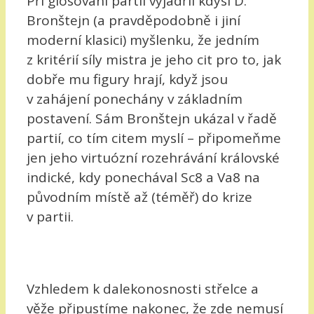
Při glosování partií vyjádřil kdysi D.
Bronštejn (a pravděpodobně i jiní
moderní klasici) myšlenku, že jedním
z kritérií síly mistra je jeho cit pro to, jak
dobře mu figury hrají, když jsou
v zahájení ponechány v základním
postavení. Sám Bronštejn ukázal v řadě
partií, co tím citem myslí – připomeňme
jen jeho virtuózní rozehrávání královské
indické, kdy ponechával Sc8 a Va8 na
původním místě až (téměř) do krize
v partii.
Vzhledem k dalekonosnosti střelce a
věže připustíme nakonec, že zde nemusí