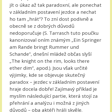
jít o úkaz až tak paradoxní, ale ponechat
v základním postavení jezdce a nechat
ho tam „hrát“? To zní dost podivně a
obecně se z dobrých důvodů
nedoporučuje (S. Tarrasch tuto poučku
kanonizoval oním známým „Ein Springer
am Rande bringt Rummer und
Schande“, dnešní mládež občas slyší
„The knight on the rim, looks there
ether dim“, apod.). Jsou však určité
výjimky, kde se objevuje skutečný
paradox – jezdec v základním postavení
hraje docela dobře! Zajímavý příklad je
myslím následující partie, která stojí za
přehrání a analýzu i možná z jiných
důvodů – oba aktéři hráli skvěle.