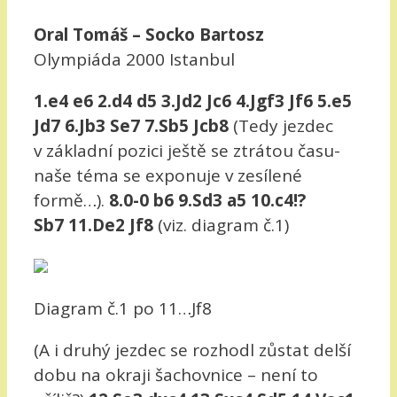
Oral Tomáš – Socko Bartosz
Olympiáda 2000 Istanbul
1.e4 e6 2.d4 d5 3.Jd2 Jc6 4.Jgf3 Jf6 5.e5
Jd7 6.Jb3 Se7 7.Sb5 Jcb8
(Tedy jezdec
v základní pozici ještě se ztrátou času-
naše téma se exponuje v zesílené
formě…).
8.0-0 b6 9.Sd3 a5 10.c4!?
Sb7 11.De2 Jf8
(viz. diagram č.1)
Diagram č.1 po 11…Jf8
(A i druhý jezdec se rozhodl zůstat delší
dobu na okraji šachovnice – není to