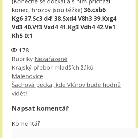
(Konečně se dočkal a s ním přichází
konec, hrozby jsou těžké)
36.cxb6
Kg6 37.Sc3 d4! 38.Sxd4 V8h3 39.Kxg4
Vd3 40.Vf3 Vxd4 41.Kg3 Vdh4 42.Ve1
Kh5 0:1
178
Rubriky
Nezařazené
Krajský přebor mladších žáků –
Malenovice
Šachová pecka, kde Vlčnov bude hodně
vidět!
Napsat komentář
Komentář