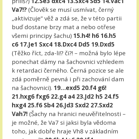
příliš?)
12.Se3 dxc4 13.Sxc4 Sd5 14.Vac1
Va7!?
(Člověk se musí usmívat, černý
„aktivizuje“ věž a zdá se, že v této partii
buď dostane brzy mat a nebo otřese
všemi principy šachu)
15.h4! h6 16.h5
c6 17.Je1 Sxc4 18.Dxc4 Dd5 19.Dxd5
(Těžko říct, zda-li!? či?! – možná bylo lépe
ponechat dámy na šachovnici vzhledem
k retardaci černého. Černá pozice se ale
zdá poměrně pevná i při zachování dam
na šachovnici).
19…exd5 20.f4 g6!
21.hxg6 fxg6 22.g4 a4 23.Jd2 h5 24.f5
hxg4 25.f6 Sb4 26.Jd3 Sxd2 27.Sxd2
Vah7!
(Šachy na hranici neuvěřitelnosti –
je možné, že Va7 si jaksi byla vědoma
toho, jak dobře hraje Vh8 v základním