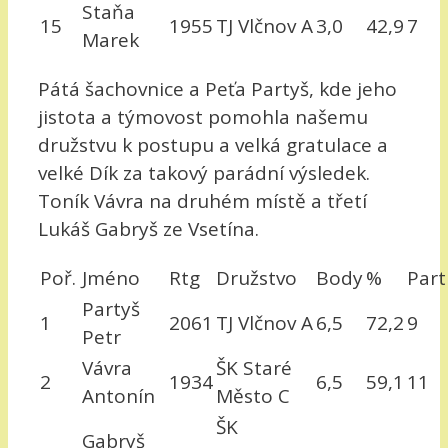
Staňa
15
1955
TJ Vlčnov A
3,0
42,9
7
Marek
Pátá šachovnice a Peťa Partyš, kde jeho
jistota a týmovost pomohla našemu
družstvu k postupu a velká gratulace a
velké Dík za takový parádní výsledek.
Toník Vávra na druhém místě a třetí
Lukáš Gabryš ze Vsetína.
Poř.
Jméno
Rtg
Družstvo
Body
%
Part
Partyš
1
2061
TJ Vlčnov A
6,5
72,2
9
Petr
Vávra
ŠK Staré
2
1934
6,5
59,1
11
Antonín
Město C
ŠK
Gabryš