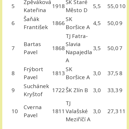
Zpěváková
ŠK Staré
5
1918
5,5
55,0
10
Kateřina
Město D
Šaňák
SK
6
1866
4,5
50,0
9
František
Boršice A
TJ Fatra-
Bartas
Slavia
7
1868
3,5
50,0
7
Pavel
Napajedla
A
Frýbort
SK
8
1813
3,0
37,5
8
Pavel
Boršice A
Suchánek
9
1722
ŠK Zlín B
3,0
33,3
9
Kryštof
TJ
Cverna
10
1811
Valašské
3,0
27,3
11
Pavel
Meziříčí A