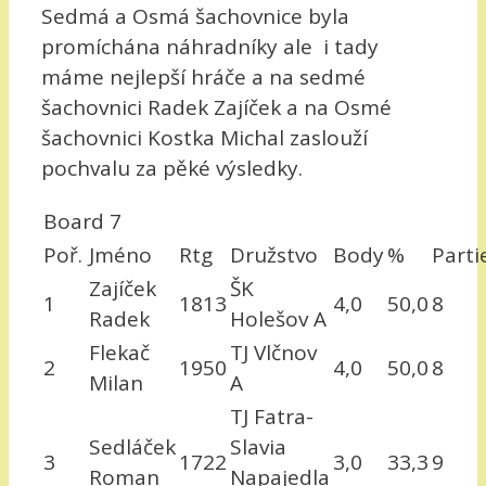
Sedmá a Osmá šachovnice byla
promíchána náhradníky ale i tady
máme nejlepší hráče a na sedmé
šachovnici Radek Zajíček a na Osmé
šachovnici Kostka Michal zaslouží
pochvalu za pěké výsledky.
Board 7
Poř.
Jméno
Rtg
Družstvo
Body
%
Parti
Zajíček
ŠK
1
1813
4,0
50,0
8
Radek
Holešov A
Flekač
TJ Vlčnov
2
1950
4,0
50,0
8
Milan
A
TJ Fatra-
Sedláček
Slavia
3
1722
3,0
33,3
9
Roman
Napajedla