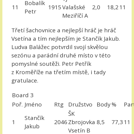
Bobalík
11
1915
Valašské
2,0
18,2
11
Petr
Meziříčí A
Třetí šachovnice a nejlepší hráč je hráč
Vsetína a tím nejlepším je Stančík Jakub.
Ludva Balážec potvrdil svojí skvělou
sezónu a parádní druhé místo v této
pomyslné soutěži. Petr Petřík
z Kroměříže na třetím místě, i tady
gratulace.
Board 3
Poř.
Jméno
Rtg
Družstvo
Body
%
Par
ŠK
Stančík
1
2046
Zbrojovka
8,5
77,3
11
Jakub
Vsetín B