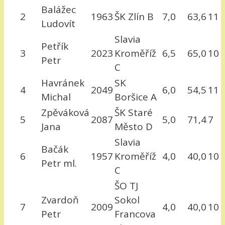
Balážec
2
1963
ŠK Zlín B
7,0
63,6
11
Ludovít
Slavia
Petřík
3
2023
Kroměříž
6,5
65,0
10
Petr
C
Havránek
SK
4
2049
6,0
54,5
11
Michal
Boršice A
Zpěváková
ŠK Staré
5
2087
5,0
71,4
7
Jana
Město D
Slavia
Bačák
6
1957
Kroměříž
4,0
40,0
10
Petr ml.
C
ŠO TJ
Zvardoň
Sokol
7
2009
4,0
40,0
10
Petr
Francova