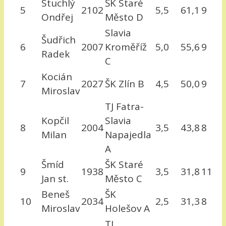
Stuchlý
ŠK Staré
5
2102
5,5
61,1
9
Ondřej
Město D
Slavia
Šudřich
6
2007
Kroměříž
5,0
55,6
9
Radek
C
Kocián
7
2027
ŠK Zlín B
4,5
50,0
9
Miroslav
TJ Fatra-
Kopčil
Slavia
8
2004
3,5
43,8
8
Milan
Napajedla
A
Šmíd
ŠK Staré
9
1938
3,5
31,8
11
Jan st.
Město C
Beneš
ŠK
10
2034
2,5
31,3
8
Miroslav
Holešov A
TJ