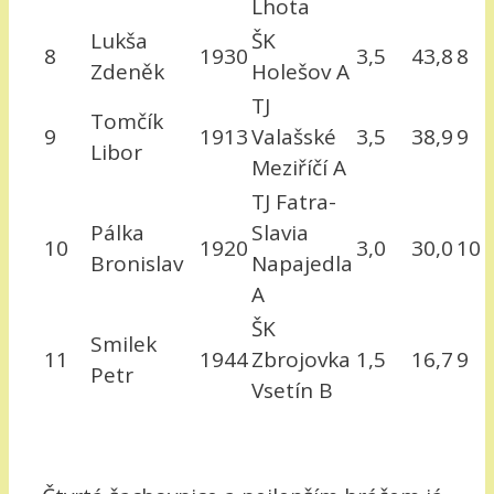
Lhota
Lukša
ŠK
8
1930
3,5
43,8
8
Zdeněk
Holešov A
TJ
Tomčík
9
1913
Valašské
3,5
38,9
9
Libor
Meziříčí A
TJ Fatra-
Pálka
Slavia
10
1920
3,0
30,0
10
Bronislav
Napajedla
A
ŠK
Smilek
11
1944
Zbrojovka
1,5
16,7
9
Petr
Vsetín B