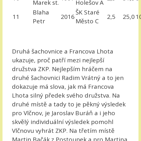
Marek st.
Holešov A
Blaha
ŠK Staré
11
2016
2,5
25,0
1
Petr
Město C
Druhá šachovnice a Francova Lhota
ukazuje, proč patří mezi nejlepší
družstva ZKP. Nejlepším hráčem na
druhé šachovnici Radim Vrátný a to jen
dokazuje má slova, jak má Francova
Lhota silný předek svého družstva. Na
druhé místě a tady to je pěkný výsledek
pro Vlčnov, je Jaroslav Buráň a i jeho
skvělý individuální výsledek pomohl
Vlčnovu vyhrát ZKP. Na třetím místě
Martin Bačák z Postoupek a pro Martina