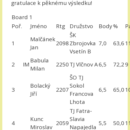
gratulace k pěknému výsledku!
Board 1
Poř.
Jméno
Rtg
Družstvo
Body
%
P
ŠK
Malčánek
1
2098
Zbrojovka
7,0
63,6
1
Jan
Vsetín B
Babula
2
IM
2250
TJ Vlčnov A
6,5
72,2
9
Milan
ŠO TJ
Bolacký
Sokol
3
2207
6,5
65,0
1
Jiří
Francova
Lhota
TJ Fatra-
Kunc
Slavia
4
2059
5,5
50,0
1
Miroslav
Napajedla