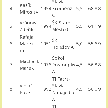
Slavia
Kašík
4
1954
Kroměříž
5,5
68,8
8
Miroslav
C
Vránová
ŠK Staré
5
1994
5,5
61,1
9
Zdeňka
Město C
Rafaja
ŠK
6
Marek
1951
5,0
55,6
9
Holešov A
ml.
Sokol
Machalík
7
1976
Postoupky
4,5
56,3
8
Marek
A
TJ Fatra-
Vidlář
Slavia
8
1992
4,5
50,0
9
Pavel
Napajedla
A
TJ