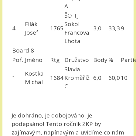
A
ŠO TJ
Filák
Sokol
4
1765
3,0
33,3
9
Josef
Francova
Lhota
Board 8
Poř.
Jméno
Rtg
Družstvo
Body
%
Parti
Slavia
Kostka
1
1684
Kroměříž
6,0
60,0
10
Michal
C
Je dohráno, je dobojováno, je
podepsáno! Tento ročník ZKP byl
zajímavým, napínavým a uvidíme co nám