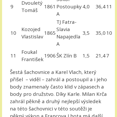
Dvouletý
9
1861
Postoupky
4,0
36,4
11
Tomáš
A
TJ Fatra-
Kozojed
Slavia
10
1865
3,5
35,0
10
Vlastislav
Napajedla
A
Foukal
11
1906
ŠK Zlín B
1,5
21,4
7
František
Šestá šachovnice a Karel Vlach, který
přišel – viděl – zahrál a postoupil a i jeho
body znamenaly často klid v zápasech a
body pro družstvo. Díky Karle. Milan Krča
zahrál pěkně a druhý nejlepší výsledek
na této šachovnici v této soutěži je
pěkný výkon a Francova Lhota má další