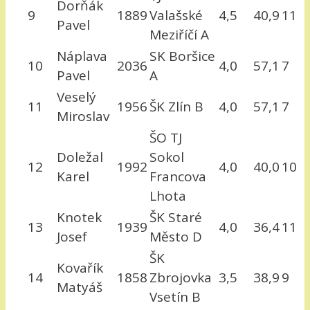
Dorňák
9
1889
Valašské
4,5
40,9
11
Pavel
Meziříčí A
Náplava
SK Boršice
10
2036
4,0
57,1
7
Pavel
A
Veselý
11
1956
ŠK Zlín B
4,0
57,1
7
Miroslav
ŠO TJ
Doležal
Sokol
12
1992
4,0
40,0
10
Karel
Francova
Lhota
Knotek
ŠK Staré
13
1939
4,0
36,4
11
Josef
Město D
ŠK
Kovařík
14
1858
Zbrojovka
3,5
38,9
9
Matyáš
Vsetín B