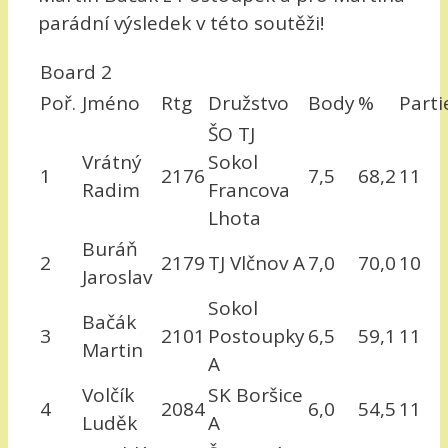
parádní výsledek v této soutěži!
Board 2
Poř.
Jméno
Rtg
Družstvo
Body
%
Parti
ŠO TJ
Vrátný
Sokol
1
2176
7,5
68,2
11
Radim
Francova
Lhota
Buráň
2
2179
TJ Vlčnov A
7,0
70,0
10
Jaroslav
Sokol
Bačák
3
2101
Postoupky
6,5
59,1
11
Martin
A
Volčík
SK Boršice
4
2084
6,0
54,5
11
Luděk
A