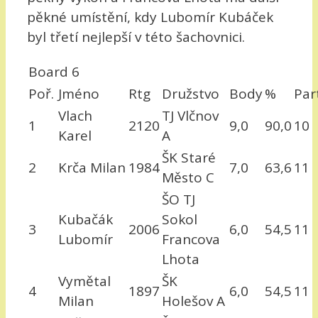
pěkné umístění, kdy Lubomír Kubáček
byl třetí nejlepší v této šachovnici.
Board 6
Poř.
Jméno
Rtg
Družstvo
Body
%
Par
Vlach
TJ Vlčnov
1
2120
9,0
90,0
10
Karel
A
ŠK Staré
2
Krča Milan
1984
7,0
63,6
11
Město C
ŠO TJ
Kubačák
Sokol
3
2006
6,0
54,5
11
Lubomír
Francova
Lhota
Vymětal
ŠK
4
1897
6,0
54,5
11
Milan
Holešov A