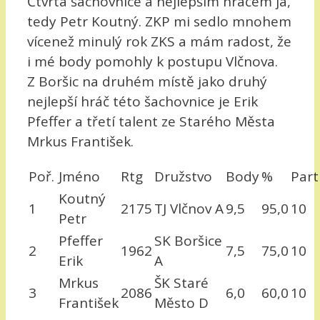
Čtvrtá šachovnice a nejlepším hráčem já,
tedy Petr Koutný. ZKP mi sedlo mnohem
vícenež minulý rok ZKS a mám radost, že
i mé body pomohly k postupu Vlčnova.
Z Boršic na druhém místě jako druhý
nejlepší hráč této šachovnice je Erik
Pfeffer a třetí talent ze Starého Města
Mrkus František.
Poř.
Jméno
Rtg
Družstvo
Body
%
Part
Koutný
1
2175
TJ Vlčnov A
9,5
95,0
10
Petr
Pfeffer
SK Boršice
2
1962
7,5
75,0
10
Erik
A
Mrkus
ŠK Staré
3
2086
6,0
60,0
10
František
Město D