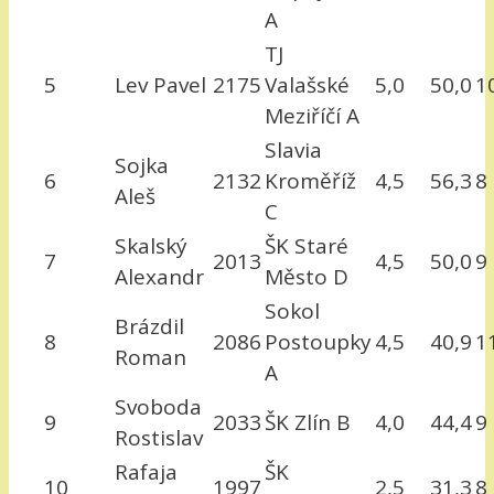
A
TJ
5
Lev Pavel
2175
Valašské
5,0
50,0
1
Meziříčí A
Slavia
Sojka
6
2132
Kroměříž
4,5
56,3
8
Aleš
C
Skalský
ŠK Staré
7
2013
4,5
50,0
9
Alexandr
Město D
Sokol
Brázdil
8
2086
Postoupky
4,5
40,9
1
Roman
A
Svoboda
9
2033
ŠK Zlín B
4,0
44,4
9
Rostislav
Rafaja
ŠK
10
1997
2,5
31,3
8