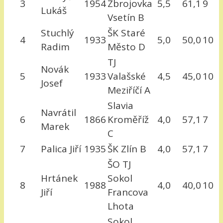
3
1954
Zbrojovka
5,5
61,1
9
Lukáš
Vsetín B
Stuchlý
ŠK Staré
4
1933
5,0
50,0
10
Radim
Město D
TJ
Novák
5
1933
Valašské
4,5
45,0
10
Josef
Meziříčí A
Slavia
Navrátil
6
1866
Kroměříž
4,0
57,1
7
Marek
C
7
Palica Jiří
1935
ŠK Zlín B
4,0
57,1
7
ŠO TJ
Hrtánek
Sokol
8
1988
4,0
40,0
10
Jiří
Francova
Lhota
Sokol