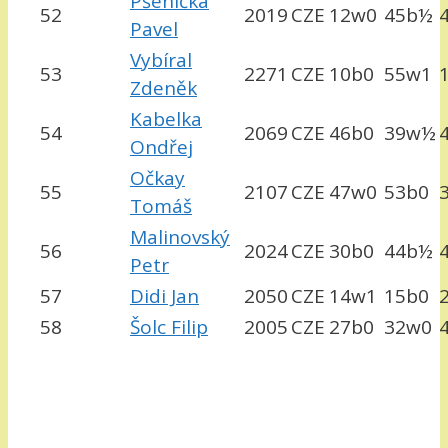
Pšenička
52
2019
CZE
12w0
45b½
Pavel
Vybíral
53
2271
CZE
10b0
55w1
Zdeněk
Kabelka
54
2069
CZE
46b0
39w½
Ondřej
Očkay
55
2107
CZE
47w0
53b0
Tomáš
Malinovský
56
2024
CZE
30b0
44b½
Petr
57
Didi Jan
2050
CZE
14w1
15b0
58
Šolc Filip
2005
CZE
27b0
32w0