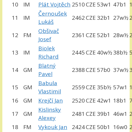
10
IM
Plát Vojtěch
2510
CZE
53w1
47b1
Černoušek
11
IM
2462
CZE
32b1
27w½
Lukáš
Obšivač
12
FM
2361
CZE
52b1
28w½
Josef
Biolek
13
IM
2445
CZE
40w½
38b½
Richard
Blatný
14
GM
2388
CZE
57b0
37w½
Pavel
Babula
15
GM
2559
CZE
35b½
57w1
Vlastimil
16
GM
Krejčí Jan
2520
CZE
42w1
18b1
Kislinsky
17
GM
2481
CZE
39b1
46w1
Alexey
18
FM
Vykouk Jan
2424
CZE
50b1
16w0