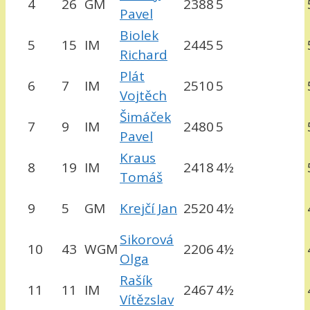
4
26
GM
2388
5
Pavel
Biolek
5
15
IM
2445
5
Richard
Plát
6
7
IM
2510
5
Vojtěch
Šimáček
7
9
IM
2480
5
Pavel
Kraus
8
19
IM
2418
4½
Tomáš
9
5
GM
Krejčí Jan
2520
4½
Sikorová
10
43
WGM
2206
4½
Olga
Rašík
11
11
IM
2467
4½
Vítězslav