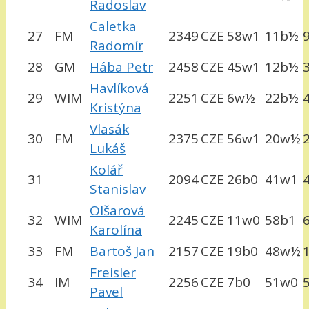
Radoslav
Caletka
27
FM
2349
CZE
58w1
11b½
Radomír
28
GM
Hába Petr
2458
CZE
45w1
12b½
Havlíková
29
WIM
2251
CZE
6w½
22b½
Kristýna
Vlasák
30
FM
2375
CZE
56w1
20w½
Lukáš
Kolář
31
2094
CZE
26b0
41w1
Stanislav
Olšarová
32
WIM
2245
CZE
11w0
58b1
Karolína
33
FM
Bartoš Jan
2157
CZE
19b0
48w½
Freisler
34
IM
2256
CZE
7b0
51w0
Pavel