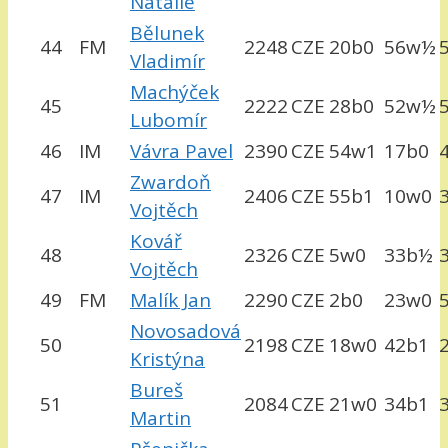
Natálie
Bělunek
44
FM
2248
CZE
20b0
56w½
Vladimír
Machýček
45
2222
CZE
28b0
52w½
Lubomír
46
IM
Vávra Pavel
2390
CZE
54w1
17b0
Zwardoň
47
IM
2406
CZE
55b1
10w0
Vojtěch
Kovář
48
2326
CZE
5w0
33b½
Vojtěch
49
FM
Malík Jan
2290
CZE
2b0
23w0
Novosadová
50
2198
CZE
18w0
42b1
Kristýna
Bureš
51
2084
CZE
21w0
34b1
Martin