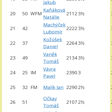
Jakub
Kaňáková
20
50
WFM
2112
3½
Natálie
Machýček
21
42
2222
3½
Lubomír
Kožúšek
22
37
2264
3½
Daniel
Vaněk
23
49
2134
3½
Tomáš
Vávra
24
25
IM
2390
3
Pavel
25
32
FM
Malík Jan
2290
2½
Očkay
26
51
2107
2½
Tomáš