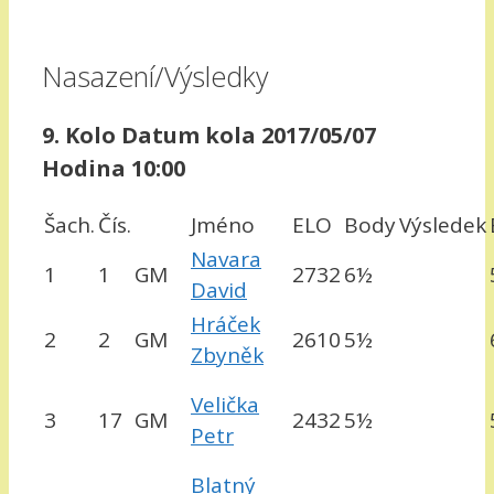
Nasazení/Výsledky
9. Kolo Datum kola 2017/05/07
Hodina 10:00
Šach.
Čís.
Jméno
ELO
Body
Výsledek
Navara
1
1
GM
2732
6½
David
Hráček
2
2
GM
2610
5½
Zbyněk
Velička
3
17
GM
2432
5½
Petr
Blatný