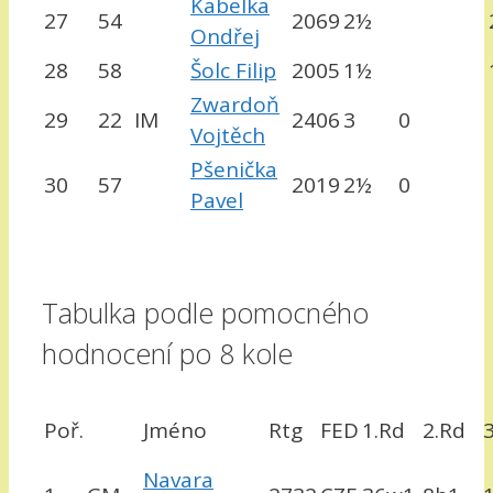
Kabelka
27
54
2069
2½
Ondřej
28
58
Šolc Filip
2005
1½
Zwardoň
29
22
IM
2406
3
0
Vojtěch
Pšenička
30
57
2019
2½
0
Pavel
Tabulka podle pomocného
hodnocení po 8 kole
Poř.
Jméno
Rtg
FED
1.Rd
2.Rd
Navara