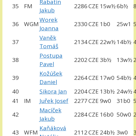
Rabatin
35
FM
2286
CZE
15w½
6b½
Jakub
Worek
36
WGM
2330
CZE
1b0
25w1
Joanna
Vaněk
37
2134
CZE
22w½
14b½
Tomáš
Postupa
38
2202
CZE
3b½
13w½
Pavel
Kožúšek
39
2264
CZE
17w0
54b½
Daniel
40
Sikora Jan
2204
CZE
13b½
24w½
41
IM
Juřek Josef
2277
CZE
9w0
31b0
Macíček
42
2284
CZE
16b0
50w0
Jakub
Kaňáková
43
WFM
2112
CZE
24b½
3w0