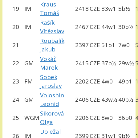
Kraus
19
IM
2418
CZE
33w1
5b½
Tomáš
Rašík
20
IM
2467
CZE
44w1
30b½
Vítězslav
Roubalík
21
2397
CZE
51b1
7w0
Jakub
Vokáč
22
GM
2415
CZE
37b½
29w½
Marek
Sobek
23
FM
2202
CZE
4w0
49b1
Jaroslav
Voloshin
24
GM
2406
CZE
43w½
40b½
Leonid
Sikorová
25
WGM
2206
CZE
8w0
36b0
Olga
Doležal
26
IM
2399
CZE
31w1
9b½