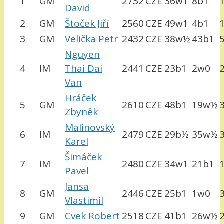
1
GM
2732
CZE
36w1
8b1
David
2
GM
Štoček Jiří
2560
CZE
49w1
4b1
3
GM
Velička Petr
2432
CZE
38w½
43b1
Nguyen
4
IM
Thai Dai
2441
CZE
23b1
2w0
Van
Hráček
5
GM
2610
CZE
48b1
19w½
Zbyněk
Malinovský
6
IM
2479
CZE
29b½
35w½
Karel
Šimáček
7
IM
2480
CZE
34w1
21b1
Pavel
Jansa
8
GM
2446
CZE
25b1
1w0
Vlastimil
9
GM
Cvek Robert
2518
CZE
41b1
26w½