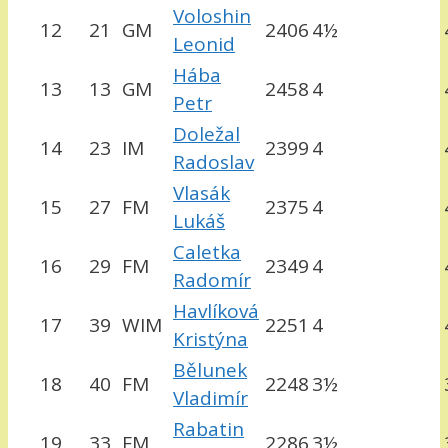
Voloshin
12
21
GM
2406
4½
Leonid
Hába
13
13
GM
2458
4
Petr
Doležal
14
23
IM
2399
4
Radoslav
Vlasák
15
27
FM
2375
4
Lukáš
Caletka
16
29
FM
2349
4
Radomír
Havlíková
17
39
WIM
2251
4
Kristýna
Bělunek
18
40
FM
2248
3½
Vladimír
Rabatin
19
33
FM
2286
3½