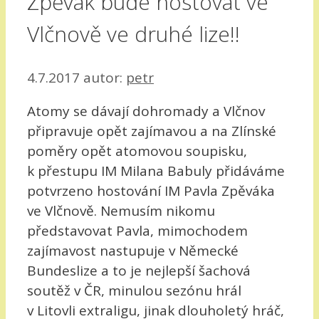
Zpěvák bude hostovat ve
Vlčnově ve druhé lize!!
4.7.2017
autor:
petr
Atomy se dávají dohromady a Vlčnov
připravuje opět zajímavou a na Zlínské
poměry opět atomovou soupisku,
k přestupu IM Milana Babuly přidáváme
potvrzeno hostování IM Pavla Zpěváka
ve Vlčnově. Nemusím nikomu
představovat Pavla, mimochodem
zajímavost nastupuje v Německé
Bundeslize a to je nejlepší šachová
soutěž v ČR, minulou sezónu hrál
v Litovli extraligu, jinak dlouholetý hráč,