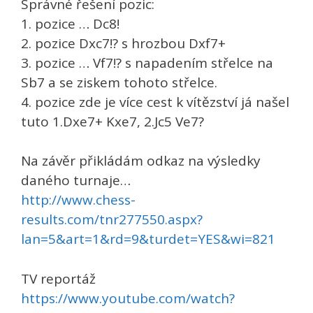
Správné řešení pozic:
1. pozice … Dc8!
2. pozice Dxc7!? s hrozbou Dxf7+
3. pozice … Vf7!? s napadením střelce na
Sb7 a se ziskem tohoto střelce.
4. pozice zde je více cest k vítězství já našel
tuto 1.Dxe7+ Kxe7, 2.Jc5 Ve7?
Na závěr přikládám odkaz na výsledky
daného turnaje…
http://www.chess-
results.com/tnr277550.aspx?
lan=5&art=1&rd=9&turdet=YES&wi=821
TV reportáž
https://www.youtube.com/watch?