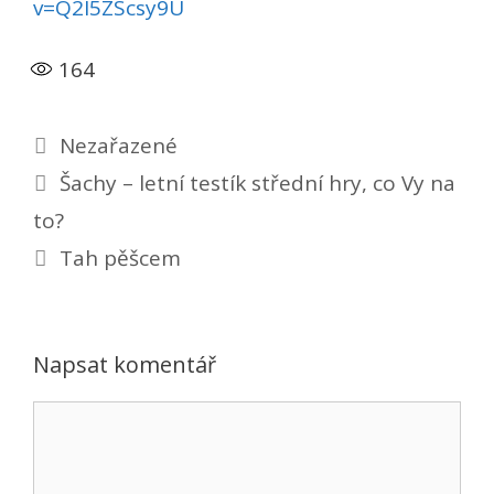
v=Q2I5ZScsy9U
164
Rubriky
Nezařazené
Šachy – letní testík střední hry, co Vy na
to?
Tah pěšcem
Napsat komentář
Komentář