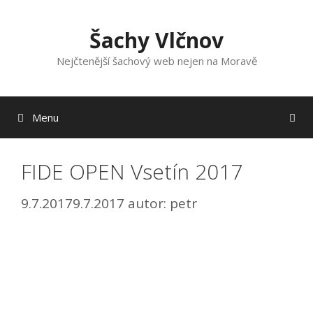
Přeskočit
na
Šachy Vlčnov
obsah
Nejčtenější šachový web nejen na Moravě
Menu
FIDE OPEN Vsetín 2017
9.7.2017
9.7.2017
autor:
petr