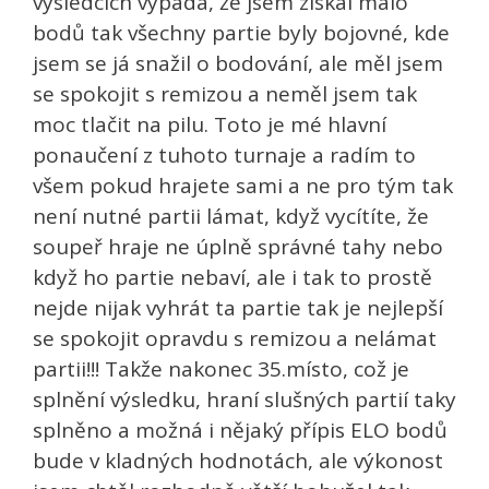
výsledcích vypadá, že jsem získal málo
bodů tak všechny partie byly bojovné, kde
jsem se já snažil o bodování, ale měl jsem
se spokojit s remizou a neměl jsem tak
moc tlačit na pilu. Toto je mé hlavní
ponaučení z tuhoto turnaje a radím to
všem pokud hrajete sami a ne pro tým tak
není nutné partii lámat, když vycítíte, že
soupeř hraje ne úplně správné tahy nebo
když ho partie nebaví, ale i tak to prostě
nejde nijak vyhrát ta partie tak je nejlepší
se spokojit opravdu s remizou a nelámat
partii!!! Takže nakonec 35.místo, což je
splnění výsledku, hraní slušných partií taky
splněno a možná i nějaký přípis ELO bodů
bude v kladných hodnotách, ale výkonost