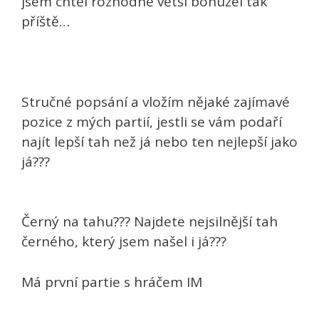
jsem chtěl rozhodně větší bohužel tak
příště…
Stručné popsání a vložím nějaké zajímavé
pozice z mých partií, jestli se vám podaří
najít lepší tah než já nebo ten nejlepší jako
já???
Černý na tahu??? Najdete nejsilnější tah
černého, který jsem našel i já???
Má první partie s hráčem IM