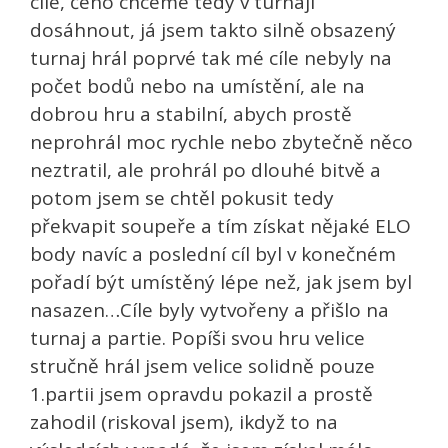
cíle, čeho chceme tedy v turnaji
dosáhnout, já jsem takto silně obsazený
turnaj hrál poprvé tak mé cíle nebyly na
počet bodů nebo na umístění, ale na
dobrou hru a stabilní, abych prostě
neprohrál moc rychle nebo zbytečně něco
neztratil, ale prohrál po dlouhé bitvě a
potom jsem se chtěl pokusit tedy
překvapit soupeře a tím získat nějaké ELO
body navíc a poslední cíl byl v konečném
pořadí být umístěný lépe než, jak jsem byl
nasazen…Cíle byly vytvořeny a přišlo na
turnaj a partie. Popíši svou hru velice
stručně hrál jsem velice solidně pouze
1.partii jsem opravdu pokazil a prostě
zahodil (riskoval jsem), ikdyž to na