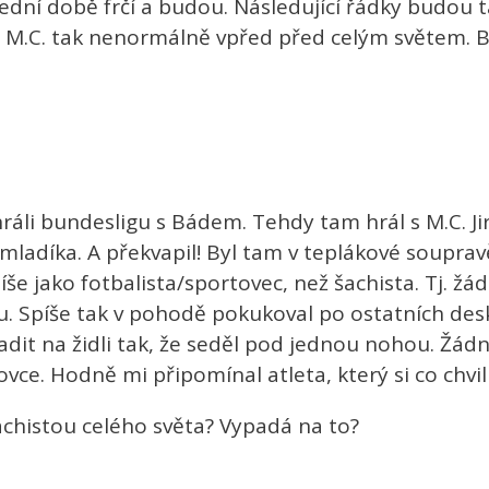
ední době frčí a budou. Následující řádky budou 
e M.C. tak nenormálně vpřed před celým světem. B
hráli bundesligu s Bádem. Tehdy tam hrál s M.C. Jir
ladíka. A překvapil! Byl tam v teplákové soupravě
píše jako fotbalista/sportovec, než šachista. Tj. ž
du. Spíše tak v pohodě pokukoval po ostatních des
t na židli tak, že seděl pod jednou nohou. Žádn
vce. Hodně mi připomínal atleta, který si co chvi
 šachistou celého světa? Vypadá na to?