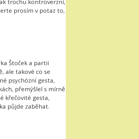
tak trochu kontroverzní,
erte prosím v potaz to,
ka Štoček a partii
, ale takové co se
ádné psychózní gesta,
kách, přemýšlel s mírně
é křečovité gesta,
lka půjde zaběhat.