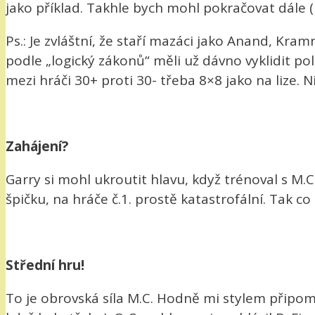
jako příklad. Takhle bych mohl pokračovat dále (u
Ps.: Je zvláštní, že staří mazáci jako Anand, Kra
podle „logický zákonů“ měli už dávno vyklidit pol
mezi hráči 30+ proti 30- třeba 8×8 jako na lize. 
Zahájení?
Garry si mohl ukroutit hlavu, když trénoval s M.C.
špičku, na hráče č.1. prostě katastrofální. Tak co
Střední hru!
To je obrovská síla M.C. Hodně mi stylem připom