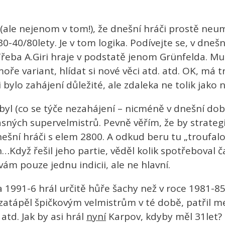
m (ale nejenom v tom!), že dnešní hráči prostě neu
-40/80lety. Je v tom logika. Podívejte se, v dnešn
Třeba A.Giri hraje v podstatě jenom Grünfelda. M
 moře variant, hlídat si nové věci atd. atd. OK, má
ylo zahájení důležité, ale zdaleka ne tolik jako n
byl (co se týče nezahájení – nicméně v dnešní do
časných supervelmistrů. Pevně věřím, že by strateg
ešní hráči s elem 2800. A odkud beru tu „troufalo
on…Když řešil jeho partie, věděl kolik spotřeboval 
ám pouze jednu indicii, ale ne hlavní.
 1991-6 hrál určitě hůře šachy než v roce 1981-85
ě zatápěl špičkovým velmistrům v té době, patřil me
td. Jak by asi hrál
nyní
Karpov, kdyby měl 31let?