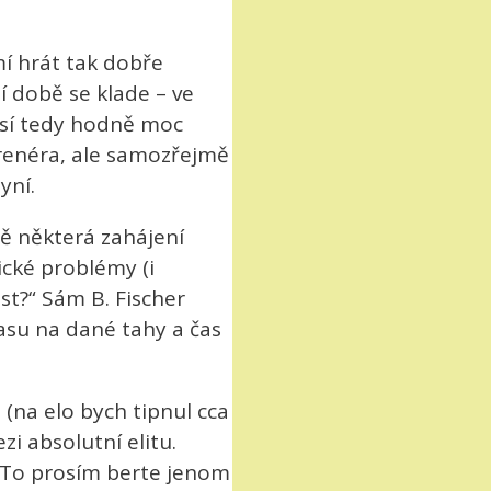
mí hrát tak dobře
í době se klade – ve
usí tedy hodně moc
 trenéra, ale samozřejmě
yní.
bě některá zahájení
ické problémy (i
st?“ Sám B. Fischer
času na dané tahy a čas
 (na elo bych tipnul cca
zi absolutní elitu.
 To prosím berte jenom