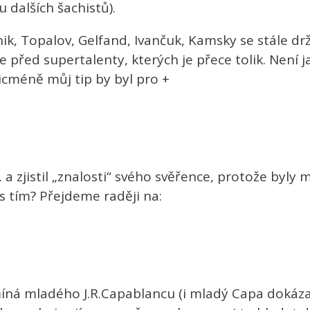
 dalších šachistů).
mnik, Topalov, Gelfand, Ivančuk, Kamsky se stále dr
e před supertalenty, kterých je přece tolik. Není j
Nicméně můj tip by byl pro +
 a zjistil „znalosti“ svého svěřence, protože byly 
 s tím? Přejdeme raději na:
íná mladého J.R.Capablancu (i mladý Capa dokázal