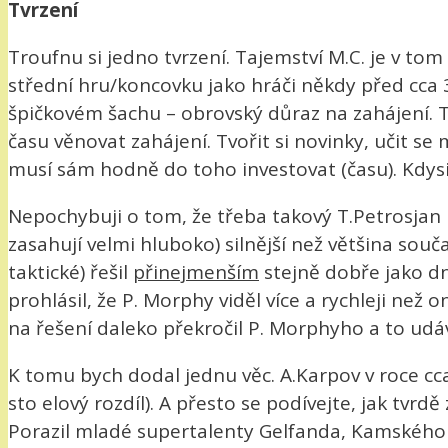
Tvrzení
Troufnu si jedno tvrzení. Tajemství M.C. je v to
střední hru/koncovku jako hráči někdy před cca 30
špičkovém šachu – obrovský důraz na zahájení. 
času věnovat zahájení. Tvořit si novinky, učit se
musí sám hodně do toho investovat (času). Kdysi b
Nepochybuji o tom, že třeba takový T.Petrosjan 
zasahují velmi hluboko) silnější než většina sou
taktické) řešil
přinejmenším
stejně dobře jako dn
prohlásil, že P. Morphy viděl více a rychleji než 
na řešení daleko překročil P. Morphyho a to udáv
K tomu bych dodal jednu věc. A.Karpov v roce cca
sto elový rozdíl). A přesto se podívejte, jak tvrd
Porazil mladé supertalenty Gelfanda, Kamského a