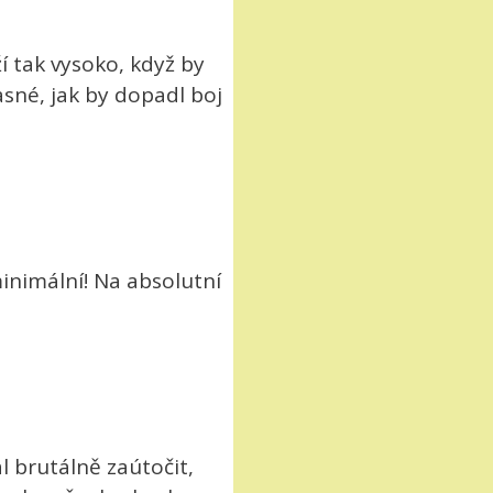
ží tak vysoko, když by
asné, jak by dopadl boj
minimální! Na absolutní
 brutálně zaútočit,