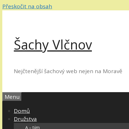
Přeskočit na obsah
Šachy Vlčnov
Nejčtenější šachový web nejen na Moravě
Menu
Domů
Družstva
A – tým