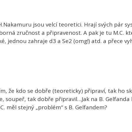
H.Nakamuru jsou velcí teoretici. Hrají svých pár s
orná zručnost a připravenost. A pak je tu M.C. kt
, jednou zahraje d3 a Se2 (omg!) atd. a přece vy
ním, že kdo se dobře (teoreticky) připraví, tak ho
se, soupeř, tak dobře připravil…Jak na B. Gelfanda
M.C. měl stejný „problém“ s B. Gelfandem?