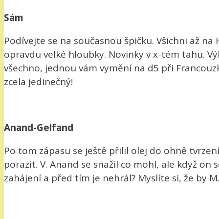
Sám
Podívejte se na současnou špičku. Všichni až na 
opravdu velké hloubky. Novinky v x-tém tahu. Výb
všechno, jednou vám vymění na d5 při Francouzké
zcela jedinečný!
Anand-Gelfand
Po tom zápasu se ještě přilil olej do ohně tvrze
porazit. V. Anand se snažil co mohl, ale když on 
zahájení a před tím je nehrál? Myslíte si, že by 