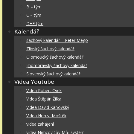
B – tým
C – tým
D+E tým
Kalendář
šachový kalendář – Peter Mego
Zlinský šachový kalendář
Olomoucký šachový kalendář
Jihomoravsky šachový kalendář
Slovenský šachový kalendář
Videa Youtube
Videa Robert Cvek
Videa Štěpán Žílka
Videa David Kaňovský
Videa Honza Moštěk
videa zahájení
videa Nimcovičův Můj systém