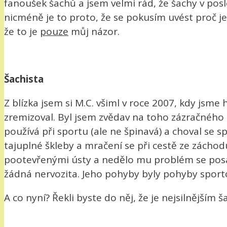
fanoušek šachů a jsem velmi rád, že šachy v posl
nicméně je to proto, že se pokusím uvést proč j
že to je
pouze
můj názor.
Šachista
Z blízka jsem si M.C. všiml v roce 2007, kdy jsme 
zremizoval. Byl jsem zvědav na toho zázračného m
používá při sportu (ale ne špinavá) a choval se s
tajuplné škleby a mračení se při cestě ze zácho
pootevřenými ústy a nedělo mu problém se posadi
žádná nervozita. Jeho pohyby byly pohyby sporto
A co nyní? Řekli byste do něj, že je nejsilnějším