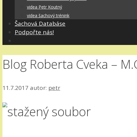
videa Petr Koutný
videa šachový trénink
Šachová Databáse
Podpořte nás!
Blog Roberta Cveka – M.
11.7.2017
autor:
petr