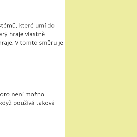
ystémů, které umí do
erý hraje vlastně
hraje. V tomto směru je
 skoro není možno
 když používá taková