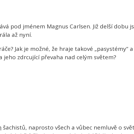
vává pod jménem Magnus Carlsen. Již delší dobu 
ála až nyní.
 hráče? Jak je možné, že hraje takové „pasystémy“ a
ta jeho zdrcující převaha nad celým světem?
h
šachistů, naprosto všech a vůbec nemluvě o svět