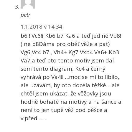
petr
1.1.2018 v 14:34
b6 ! Vc6!( Kb6 b7 Ka6 a teď jediné Vb8!
( ne b8Dáma pro oběť věže a pat)
Vg6,Vc4 b7 , Vh4+ Kg7 Vxb4 Va6+ Kb3
Va7 a teď pto tento motiv jsem dal
sem tento diagram, Kc4 a černý
vyhrává po Va4!!….moc se mi to líbilo,
ale uzávám, byloto docela těžké….ale
chtěl jsem ukázat, že věžovky jsou
hodně bohaté na motivy a na šance a
není to jen tupě věž pod pěšce a
v před……