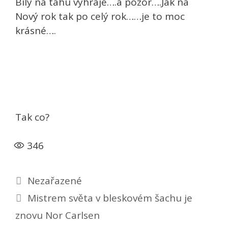
Bílý na tahu vyhraje….a pozor….Jak na
Nový rok tak po celý rok……je to moc
krásné….
Tak co?
346
Rubriky
Nezařazené
Mistrem světa v bleskovém šachu je
znovu Nor Carlsen