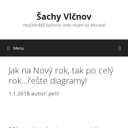
Přeskočit
na
Šachy Vlčnov
obsah
Nejčtenější šachový web nejen na Moravě
Menu
Jak na Nový rok, tak po celý
rok…řešte diagramy!
1.1.2018
autor:
petr