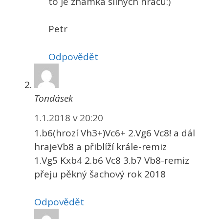
to je známka silných hráčů:)
Petr
Odpovědět
Tondásek
1.1.2018 v 20:20
1.b6(hrozí Vh3+)Vc6+ 2.Vg6 Vc8! a dál
hrajeVb8 a přiblíží krále-remiz
1.Vg5 Kxb4 2.b6 Vc8 3.b7 Vb8-remiz
přeju pěkný šachový rok 2018
Odpovědět