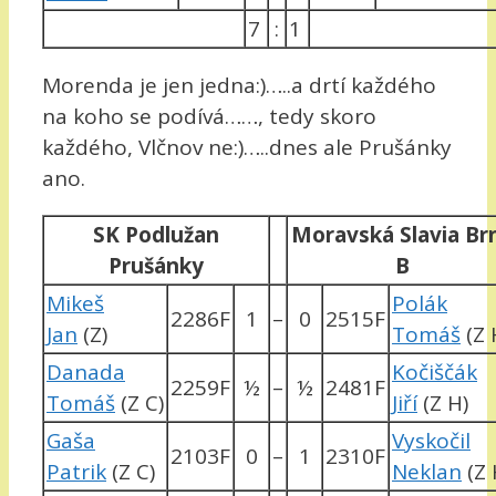
7
:
1
Morenda je jen jedna:)…..a drtí každého
na koho se podívá……, tedy skoro
každého, Vlčnov ne:)…..dnes ale Prušánky
ano.
SK Podlužan
Moravská Slavia Br
Prušánky
B
Mikeš
Polák
2286F
1
–
0
2515F
Jan
(Z)
Tomáš
(Z 
Danada
Kočiščák
2259F
½
–
½
2481F
Tomáš
(Z C)
Jiří
(Z H)
Gaša
Vyskočil
2103F
0
–
1
2310F
Patrik
(Z C)
Neklan
(Z 