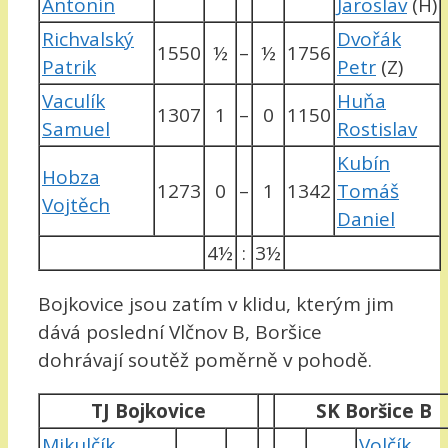
Antonín
Jaroslav
(H)
Richvalský
Dvořák
1550
½
–
½
1756
Patrik
Petr
(Z)
Vaculík
Huňa
1307
1
–
0
1150
Samuel
Rostislav
Kubín
Hobza
1273
0
–
1
1342
Tomáš
Vojtěch
Daniel
4½
:
3½
Bojkovice jsou zatím v klidu, kterým jim
dává poslední Vlčnov B, Boršice
dohrávají soutěž poměrně v pohodě.
TJ Bojkovice
SK Boršice B
Mikulčík
Volčík