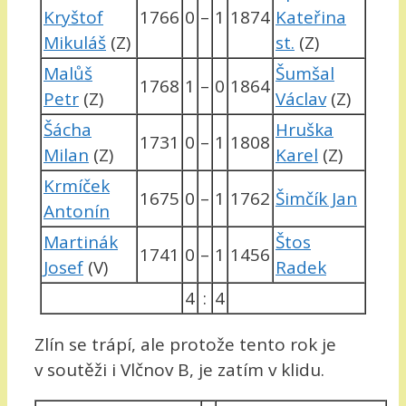
Kryštof
1766
0
–
1
1874
Kateřina
Mikuláš
(Z)
st.
(Z)
Malůš
Šumšal
1768
1
–
0
1864
Petr
(Z)
Václav
(Z)
Šácha
Hruška
1731
0
–
1
1808
Milan
(Z)
Karel
(Z)
Krmíček
1675
0
–
1
1762
Šimčík Jan
Antonín
Martinák
Štos
1741
0
–
1
1456
Josef
(V)
Radek
4
:
4
Zlín se trápí, ale protože tento rok je
v soutěži i Vlčnov B, je zatím v klidu.