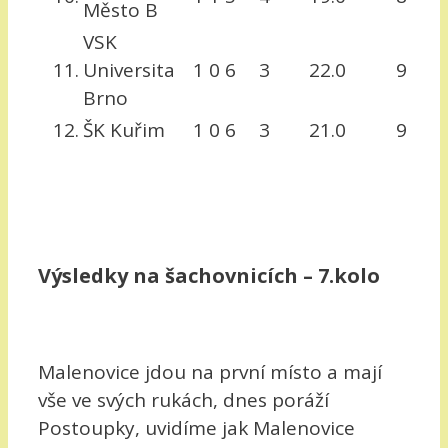
Město B
VSK
11.
Universita
1
0
6
3
22.0
9
Brno
12.
ŠK Kuřim
1
0
6
3
21.0
9
Výsledky na šachovnicích – 7.kolo
Malenovice jdou na první místo a mají
vše ve svých rukách, dnes poráží
Postoupky, uvidíme jak Malenovice