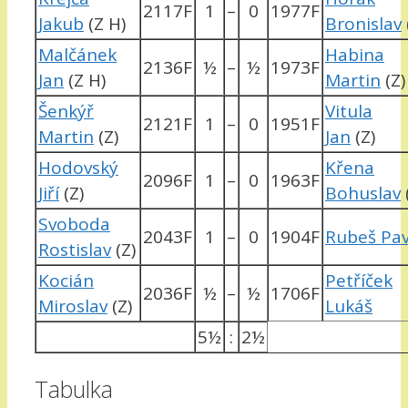
2117F
1
–
0
1977F
Jakub
(Z H)
Bronislav
Malčánek
Habina
2136F
½
–
½
1973F
Jan
(Z H)
Martin
(Z)
Šenkýř
Vitula
2121F
1
–
0
1951F
Martin
(Z)
Jan
(Z)
Hodovský
Křena
2096F
1
–
0
1963F
Jiří
(Z)
Bohuslav
Svoboda
2043F
1
–
0
1904F
Rubeš Pav
Rostislav
(Z)
Kocián
Petříček
2036F
½
–
½
1706F
Miroslav
(Z)
Lukáš
5½
:
2½
Tabulka