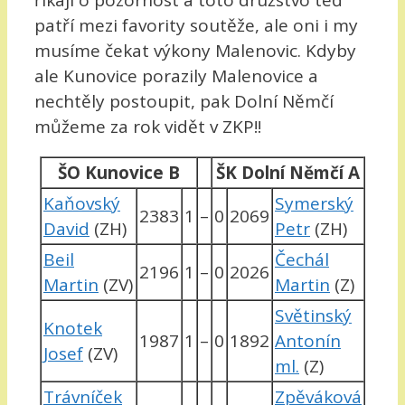
říkají o pozornost a toto družstvo teď
patří mezi favority soutěže, ale oni i my
musíme čekat výkony Malenovic. Kdyby
ale Kunovice porazily Malenovice a
nechtěly postoupit, pak Dolní Němčí
můžeme za rok vidět v ZKP!!
ŠO Kunovice B
ŠK Dolní Němčí A
Kaňovský
Symerský
2383
1
–
0
2069
David
(ZH)
Petr
(ZH)
Beil
Čechál
2196
1
–
0
2026
Martin
(ZV)
Martin
(Z)
Světinský
Knotek
1987
1
–
0
1892
Antonín
Josef
(ZV)
ml.
(Z)
Trávníček
Zpěváková