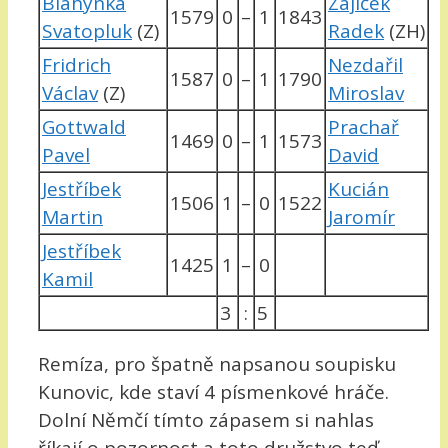
Blahynka
Zajíček
1579
0
–
1
1843
Svatopluk
(Z)
Radek
(ZH)
Fridrich
Nezdařil
1587
0
–
1
1790
Václav
(Z)
Miroslav
Gottwald
Prachař
1469
0
–
1
1573
Pavel
David
Jestříbek
Kucián
1506
1
–
0
1522
Martin
Jaromír
Jestříbek
1425
1
–
0
Kamil
3
:
5
Remíza, pro špatně napsanou soupisku
Kunovic, kde staví 4 písmenkové hráče.
Dolní Němčí tímto zápasem si nahlas