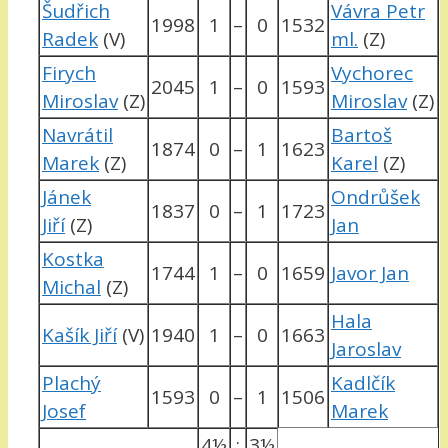
Šudřich
Vávra Petr
1998
1
–
0
1532
Radek
(V)
ml.
(Z)
Firych
Vychorec
2045
1
–
0
1593
Miroslav
(Z)
Miroslav
(Z)
Navrátil
Bartoš
1874
0
–
1
1623
Marek
(Z)
Karel
(Z)
Jánek
Ondrůšek
1837
0
–
1
1723
Jiří
(Z)
Jan
Kostka
1744
1
–
0
1659
Javor Jan
Michal
(Z)
Hala
Kašík Jiří
(V)
1940
1
–
0
1663
Jaroslav
Plachý
Kadlčík
1593
0
–
1
1506
Josef
Marek
4½
:
3½