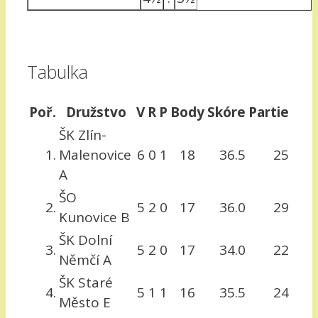
Tabulka
Poř.
Družstvo
V
R
P
Body
Skóre
Partie
ŠK Zlín-
1.
Malenovice
6
0
1
18
36.5
25
A
ŠO
2.
5
2
0
17
36.0
29
Kunovice B
ŠK Dolní
3.
5
2
0
17
34.0
22
Němčí A
ŠK Staré
4.
5
1
1
16
35.5
24
Město E