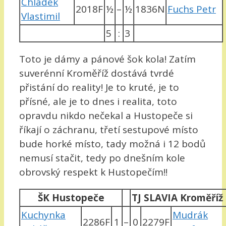
Chládek
2018F
½
–
½
1836N
Fuchs Petr
Vlastimil
5
:
3
Toto je dámy a pánové šok kola! Zatím
suverénní Kroměříž dostává tvrdé
přistání do reality! Je to kruté, je to
přísné, ale je to dnes i realita, toto
opravdu nikdo nečekal a Hustopeče si
říkají o záchranu, třetí sestupové místo
bude horké místo, tady možná i 12 bodů
nemusí stačit, tedy po dnešním kole
obrovský respekt k Hustopečím!!
ŠK Hustopeče
TJ SLAVIA Kroměříž
Kuchynka
Mudrák
2286F
1
–
0
2279F