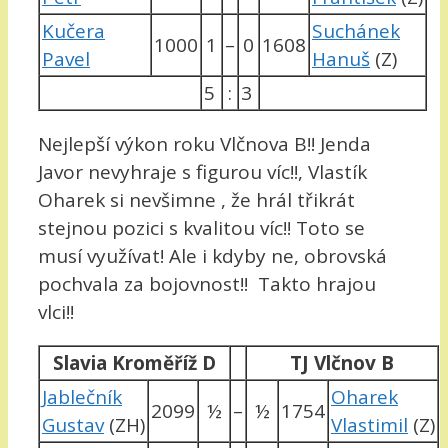
Kučera
Suchánek
1000
1
–
0
1608
Pavel
Hanuš
(Z)
5
:
3
Nejlepší výkon roku Vlčnova B!! Jenda
Javor nevyhraje s figurou víc!!, Vlastík
Oharek si nevšimne , že hrál třikrát
stejnou pozici s kvalitou víc!! Toto se
musí využívat! Ale i kdyby ne, obrovská
pochvala za bojovnost!! Takto hrajou
vlci!!
Slavia Kroměříž D
TJ Vlčnov B
Jablečník
Oharek
2099
½
–
½
1754
Gustav
(ZH)
Vlastimil
(Z)