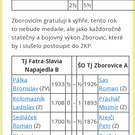
2½
:
5½
Zborovicím gratuluji k výhře, tento rok
to nebude medaile, ale jako každoročně
statečný a bojovný výkon Zborovic, které
by i slušelo postoupit do ZKP.
TJ Fatra-Slavia
ŠO TJ Zborovice A
Napajedla B
Pálka
Sas
1933
½
–
½
1926
Bronislav
(ZV)
Roman
(Z)
Kolomazník
Prachař
1708
0
–
1
1893
Ladislav
(Z)
Mojmír
(Z)
Sedláček
Krejčí
1700
½
–
½
1876
Roman
(Z)
Petr
(Z)