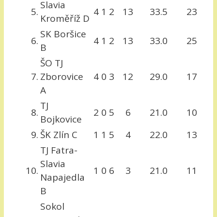
Slavia
5.
4
1
2
13
33.5
23
Kroměříž D
SK Boršice
6.
4
1
2
13
33.0
25
B
ŠO TJ
7.
Zborovice
4
0
3
12
29.0
17
A
TJ
8.
2
0
5
6
21.0
10
Bojkovice
9.
ŠK Zlín C
1
1
5
4
22.0
13
TJ Fatra-
Slavia
10.
1
0
6
3
21.0
11
Napajedla
B
Sokol