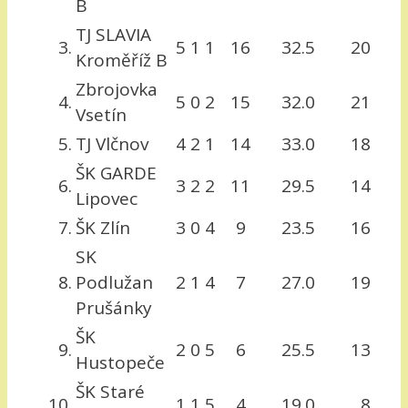
B
TJ SLAVIA
3.
5
1
1
16
32.5
20
Kroměříž B
Zbrojovka
4.
5
0
2
15
32.0
21
Vsetín
5.
TJ Vlčnov
4
2
1
14
33.0
18
ŠK GARDE
6.
3
2
2
11
29.5
14
Lipovec
7.
ŠK Zlín
3
0
4
9
23.5
16
SK
8.
Podlužan
2
1
4
7
27.0
19
Prušánky
ŠK
9.
2
0
5
6
25.5
13
Hustopeče
ŠK Staré
10.
1
1
5
4
19.0
8