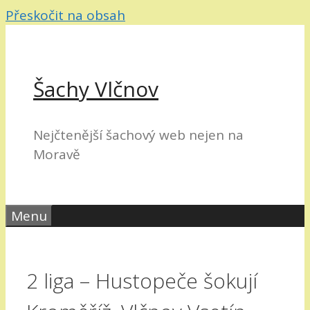
Přeskočit na obsah
Šachy Vlčnov
Nejčtenější šachový web nejen na
Moravě
Menu
2 liga – Hustopeče šokují