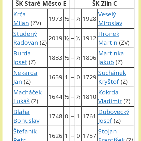
ŠK Staré Město E
ŠK Zlín C
Krča
Veselý
1973
½
–
½
1928
Milan
(ZV)
Miroslav
Studený
Hronek
2019
½
–
½
1912
Radovan
(Z)
Martin
(ZV)
Burda
Martinka
1833
½
–
½
1806
Josef
(Z)
Jakub
(Z)
Nekarda
Suchánek
1659
1
–
0
1729
Jan
(Z)
Kryštof
(Z)
Macháček
Kokrda
1644
½
–
½
1810
Lukáš
(Z)
Vladimír
(Z)
Blaha
Dubovecký
1748
0
–
1
1761
Bohuslav
Josef
(Z)
Štefaník
Stojan
1626
1
–
0
1757
Petr
František
(Z)