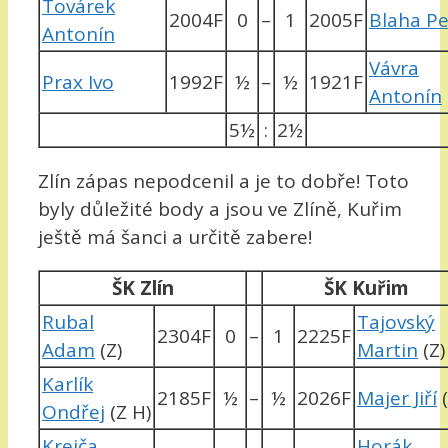
Továrek
2004F
0
–
1
2005F
Blaha Pe
Antonín
Vávra
Prax Ivo
1992F
½
–
½
1921F
Antonín
5½
:
2½
Zlín zápas nepodcenil a je to dobře! Toto
byly důležité body a jsou ve Zlíně, Kuřim
ještě má šanci a určitě zabere!
ŠK Zlín
ŠK Kuřim
Rubal
Tajovský
2304F
0
–
1
2225F
Adam
(Z)
Martin
(Z)
Karlík
2185F
½
–
½
2026F
Majer Jiří
(
Ondřej
(Z H)
Krejča
Horák