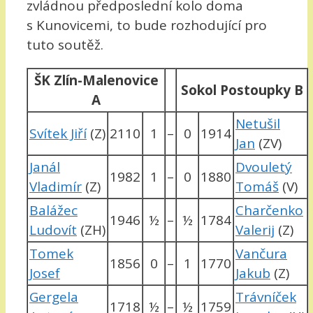
zvládnou předposlední kolo doma
s Kunovicemi, to bude rozhodující pro
tuto soutěž.
ŠK Zlín-Malenovice
Sokol Postoupky B
A
Netušil
Svítek Jiří
(Z)
2110
1
–
0
1914
Jan
(ZV)
Janál
Dvouletý
1982
1
–
0
1880
Vladimír
(Z)
Tomáš
(V)
Balážec
Charčenko
1946
½
–
½
1784
Ludovít
(ZH)
Valerij
(Z)
Tomek
Vančura
1856
0
–
1
1770
Josef
Jakub
(Z)
Gergela
Trávníček
1718
½
–
½
1759