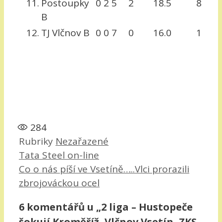
11.
Postoupky
0
2
5
2
18.5
8
B
12.
TJ Vlčnov B
0
0
7
0
16.0
1
284
Rubriky
Nezařazené
Tata Steel on-line
Co o nás píší ve Vsetíně…..Vlci prorazili
zbrojováckou ocel
6 komentářů u „2 liga – Hustopeče
šokují Kroměříž, Vlčnov Vsetín, ZKS