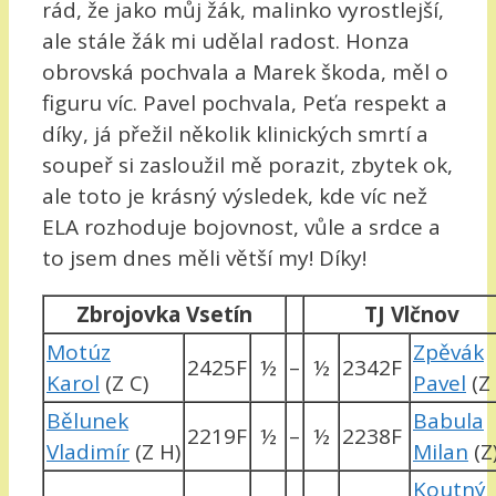
rád, že jako můj žák, malinko vyrostlejší,
ale stále žák mi udělal radost. Honza
obrovská pochvala a Marek škoda, měl o
figuru víc. Pavel pochvala, Peťa respekt a
díky, já přežil několik klinických smrtí a
soupeř si zasloužil mě porazit, zbytek ok,
ale toto je krásný výsledek, kde víc než
ELA rozhoduje bojovnost, vůle a srdce a
to jsem dnes měli větší my! Díky!
Zbrojovka Vsetín
TJ Vlčnov
Motúz
Zpěvák
2425F
½
–
½
2342F
Karol
(Z C)
Pavel
(Z
Bělunek
Babula
2219F
½
–
½
2238F
Vladimír
(Z H)
Milan
(Z
Koutný