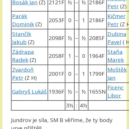
Bosák Jan
(Z)
2121F
½
–
½
2186F
Petr
(Z)
Parák
Kičmer
2053F
0
–
1
2186F
Dominik
(Z)
Petr
(Z 
Stančík
Dubina
2098F
½
–
½
2085F
Jakub
(Z)
Pavel
( H
Zádrapa
Staňa
2058F
1
–
0
1964F
Radek
(Z)
Marek
Zvardoň
Moštěk
2001F
0
–
1
1799F
Petr
(Z H)
Jan
Ficenc
Gabryš Lukáš
1936F
½
–
½
1655N
Libor
3½
:
4½
Jundrov je síla, SM B věříme, že ty body
urve příště!!