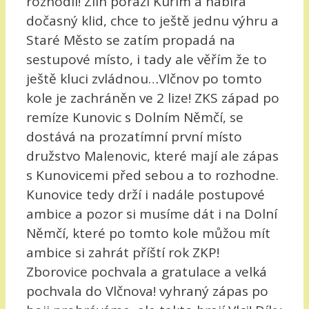
rozhodli! Zlín poráží Kuřim a nabírá
dočasný klid, chce to ještě jednu výhru a
Staré Město se zatím propadá na
sestupové místo, i tady ale věřím že to
ještě kluci zvládnou…Vlčnov po tomto
kole je zachráněn ve 2 lize! ZKS západ po
remíze Kunovic s Dolním Němčí, se
dostává na prozatímní první místo
družstvo Malenovic, které mají ale zápas
s Kunovicemi před sebou a to rozhodne.
Kunovice tedy drží i nadále postupové
ambice a pozor si musíme dát i na Dolní
Němčí, které po tomto kole můžou mít
ambice si zahrát příští rok ZKP!
Zborovice pochvala a gratulace a velká
pochvala do Vlčnova! vyhraný zápas po