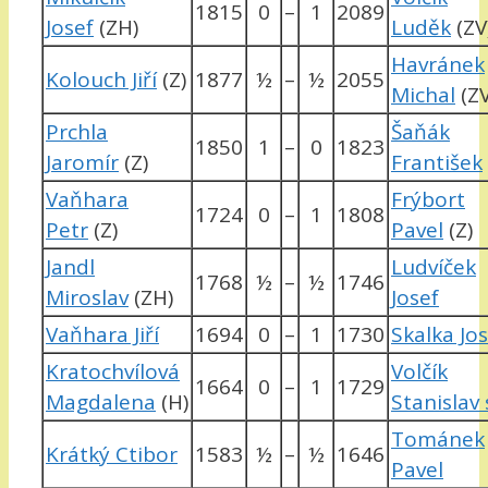
1815
0
–
1
2089
Josef
(ZH)
Luděk
(ZV
Havránek
Kolouch Jiří
(Z)
1877
½
–
½
2055
Michal
(ZV
Prchla
Šaňák
1850
1
–
0
1823
Jaromír
(Z)
František
Vaňhara
Frýbort
1724
0
–
1
1808
Petr
(Z)
Pavel
(Z)
Jandl
Ludvíček
1768
½
–
½
1746
Miroslav
(ZH)
Josef
Vaňhara Jiří
1694
0
–
1
1730
Skalka Jo
Kratochvílová
Volčík
1664
0
–
1
1729
Magdalena
(H)
Stanislav 
Tománek
Krátký Ctibor
1583
½
–
½
1646
Pavel