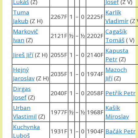
Lukáš
(Z)
Josef
(Z V)
Tuma
Karlík
2267F
1
–
0
2225F
Jakub
(Z H)
Vladimír
(Z 
Markovič
Cagašík
2121F
½
–
½
2202F
Ivan
(Z)
Tomáš
( V)
Kapusta
Jireš Jiří
(Z H)
2055F
1
–
0
2140F
Petr
(Z)
Hejný
Mazoch
2035F
1
–
0
1974F
Jaroslav
(Z H)
Jiří
(Z)
Dirgas
2040F
1
–
0
2058F
Petřík Petr
Josef
(Z)
Urban
Kašík
1977F
½
–
½
1968F
Vlastimil
(Z)
Miroslav
Kuchynka
1931F
1
–
0
1904F
Bačák Petr
Luboš