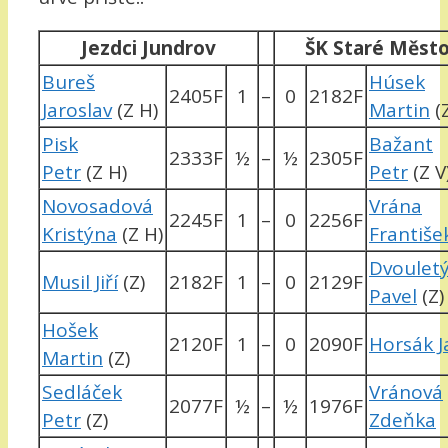
Jezdci Jundrov
ŠK Staré Město
Bureš
Húsek
2405F
1
–
0
2182F
Jaroslav
(Z H)
Martin
(Z
Pisk
Bažant
2333F
½
–
½
2305F
Petr
(Z H)
Petr
(Z V
Novosadová
Vrána
2245F
1
–
0
2256F
Kristýna
(Z H)
Františe
Dvoulet
Musil Jiří
(Z)
2182F
1
–
0
2129F
Pavel
(Z)
Hošek
2120F
1
–
0
2090F
Horsák J
Martin
(Z)
Sedláček
Vránová
2077F
½
–
½
1976F
Petr
(Z)
Zdeňka