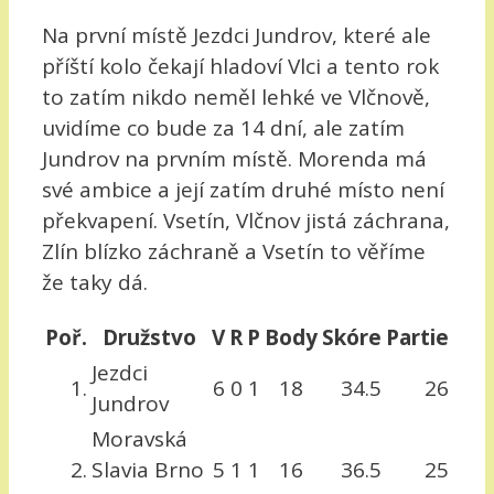
Na první místě Jezdci Jundrov, které ale
příští kolo čekají hladoví Vlci a tento rok
to zatím nikdo neměl lehké ve Vlčnově,
uvidíme co bude za 14 dní, ale zatím
Jundrov na prvním místě. Morenda má
své ambice a její zatím druhé místo není
překvapení. Vsetín, Vlčnov jistá záchrana,
Zlín blízko záchraně a Vsetín to věříme
že taky dá.
Poř.
Družstvo
V
R
P
Body
Skóre
Partie
Jezdci
1.
6
0
1
18
34.5
26
Jundrov
Moravská
2.
Slavia Brno
5
1
1
16
36.5
25