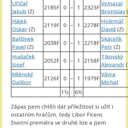
Uřičář
Vymazal
2185F
0
–
1
2323F
Jakub
(Z)
Bronislav
(
Hájek
Holemář
2119F
0
–
1
2278F
Oskar
(Z)
David
(Z)
Balšínek
Skácelík
2038F
0
–
1
2218F
Pavel
(Z)
Petr
(Z)
Hudaček
Tikovský
2052F
0
–
1
2158F
Josef
Alexandr
(
Mlénský
Vávra
2126F
0
–
1
1979F
Dalibor
Michal
1½
:
6½
Zápas jsem chtěli dát příležitost si užít i
ostatním hráčům, tedy Libor Ficenc
životní premiéra ve druhé lize a jsem