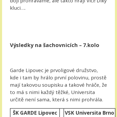
boji prohráváme, ale takto hrají Vlci! Díky
kluci….
Výsledky na šachovnicích – 7.kolo
Garde Lipovec je prvoligové družstvo,
kde i tam by hrálo první polovinu, prostě
mají takovou soupisku a takové hráče, že
to má s nimi každý těžké, Universita
určitě není sama, která s nimi prohrála.
ŠK GARDE Lipovec
VSK Universita Brno