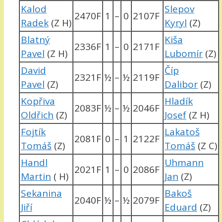
Kalod
Slepov
2470F
1
–
0
2107F
Radek
(Z H)
Kyryl
(Z)
Blatný
Kiša
2336F
1
–
0
2171F
Pavel
(Z H)
Lubomír
(Z)
David
Číp
2321F
½
–
½
2119F
Pavel
(Z)
Dalibor
(Z)
Kopřiva
Hladík
2083F
½
–
½
2046F
Oldřich
(Z)
Josef
(Z H)
Fojtík
Lakatoš
2081F
0
–
1
2122F
Tomáš
(Z)
Tomáš
(Z C)
Handl
Uhmann
2021F
1
–
0
2086F
Martin
( H)
Jan
(Z)
Sekanina
Bakoš
2040F
½
–
½
2079F
Jiří
Eduard
(Z)