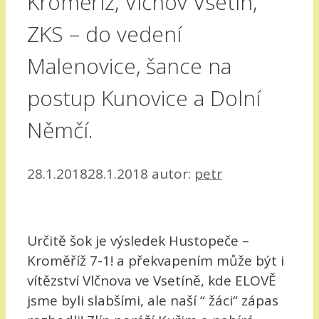
Kroměříž, Vlčnov Vsetín,
ZKS – do vedení
Malenovice, šance na
postup Kunovice a Dolní
Němčí.
28.1.2018
28.1.2018
autor:
petr
Určitě šok je výsledek Hustopeče –
Kroměříž 7-1! a překvapením může být i
vítězství Vlčnova ve Vsetíně, kde ELOVĚ
jsme byli slabšími, ale naší “ žáci“ zápas