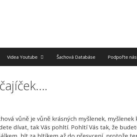
Videa Youtube
Šachová Databáse
Podpořte nás
čajíček….
achová vůně je vůně krásných myšlenek, myšlenek 
ete dívat, tak Vás pohltí. Pohltí Vás tak, že budet
 šálkem, hlt za hltíkem až do přesycení, protože t