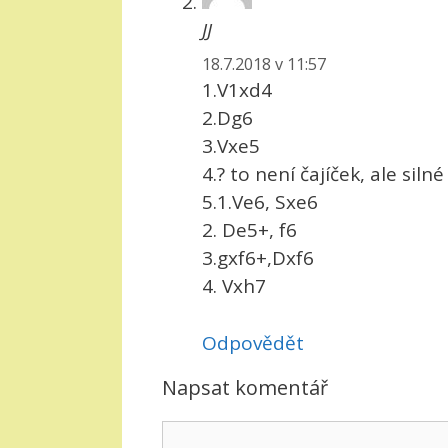
JJ
18.7.2018 v 11:57
1.V1xd4
2.Dg6
3.Vxe5
4.? to není čajíček, ale silné
5.1.Ve6, Sxe6
2. De5+, f6
3.gxf6+,Dxf6
4. Vxh7
Odpovědět
Napsat komentář
Komentář