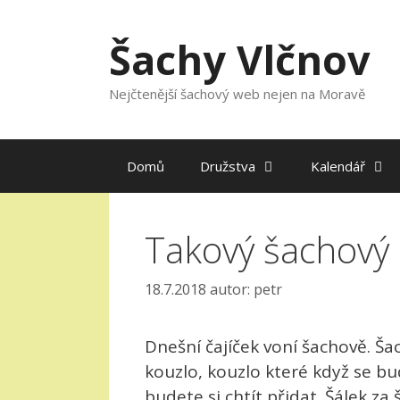
Přeskočit
na
Šachy Vlčnov
obsah
Nejčtenější šachový web nejen na Moravě
Domů
Družstva
Kalendář
Takový šachový 
18.7.2018
autor:
petr
Dnešní čajíček voní šachově. Š
kouzlo, kouzlo které když se bud
budete si chtít přidat. Šálek za