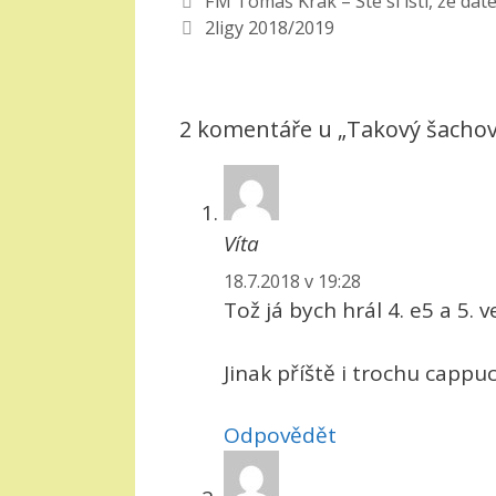
FM Tomáš Krak – Ste si istí, že dát
2ligy 2018/2019
2 komentáře u „Takový šachový
Víta
18.7.2018 v 19:28
Tož já bych hrál 4. e5 a 5. v
Jinak příště i trochu cappuc
Odpovědět