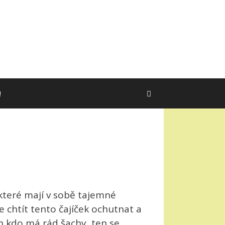
!
které mají v sobě tajemné
e chtít tento čajíček ochutnat a
en kdo má rád šachy, ten se