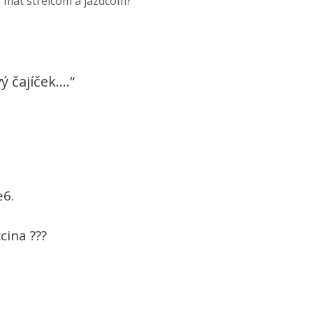
e mat strelcom a jazdcom?
 čajíček….“
e6.
cina ???