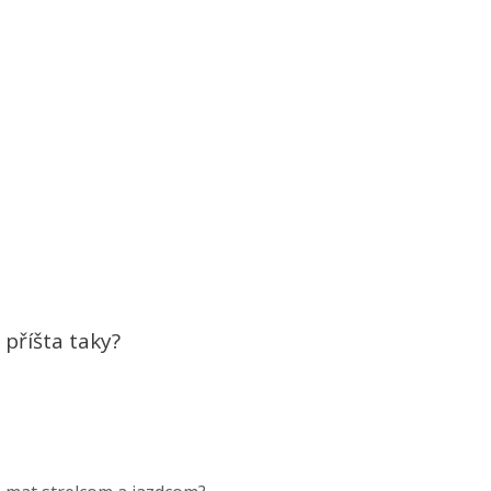
?
?
i příšta taky?