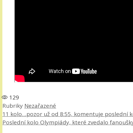
129
Rubriky
Nezařazené
11 kolo…pozor už od 8:55, komentuje poslední k
Poslední kolo Olympiády, které zvedalo fanoušky z