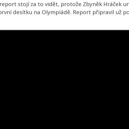
report stojí za to vidět, protože Zbyněk Hráček u
 o první desítku na Olympiádě. Report připravil už 