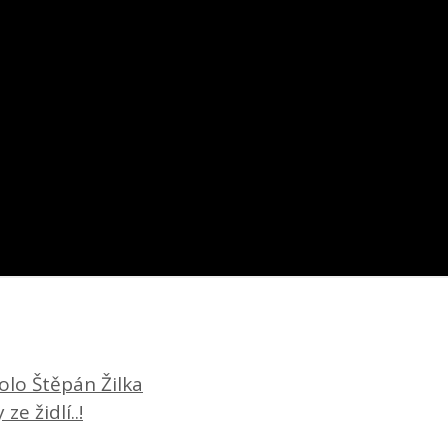
olo Štěpán Žilka
e židlí..!