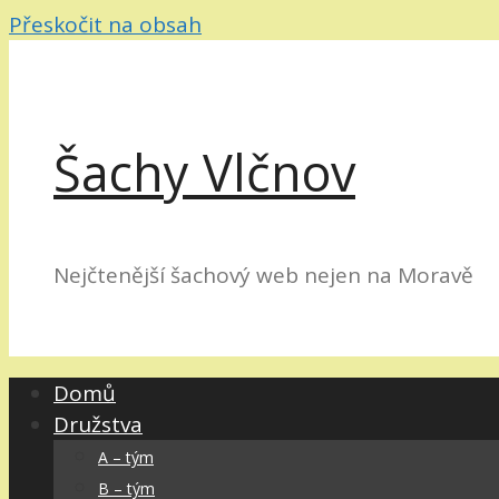
Přeskočit na obsah
Šachy Vlčnov
Nejčtenější šachový web nejen na Moravě
Domů
Družstva
A – tým
B – tým