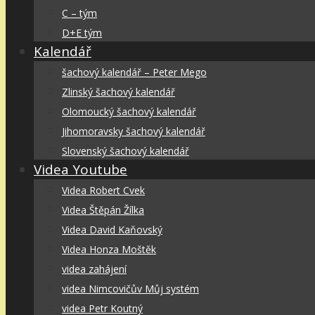
C – tým
D+E tým
Kalendář
šachový kalendář – Peter Mego
Zlinský šachový kalendář
Olomoucký šachový kalendář
Jihomoravsky šachový kalendář
Slovenský šachový kalendář
Videa Youtube
Videa Robert Cvek
Videa Štěpán Žílka
Videa David Kaňovský
Videa Honza Moštěk
videa zahájení
videa Nimcovičův Můj systém
videa Petr Koutný