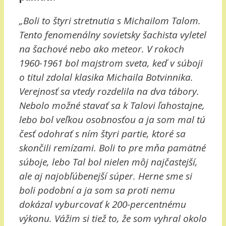
„Boli to štyri stretnutia s Michailom Talom.
Tento fenomenálny sovietsky šachista vyletel
na šachové nebo ako meteor. V rokoch
1960-1961 bol majstrom sveta, keď v súboji
o titul zdolal klasika Michaila Botvinnika.
Verejnosť sa vtedy rozdelila na dva tábory.
Nebolo možné stavať sa k Talovi ľahostajne,
lebo bol veľkou osobnosťou a ja som mal tú
česť odohrať s ním štyri partie, ktoré sa
skončili remízami. Boli to pre mňa pamätné
súboje, lebo Tal bol nielen môj najčastejší,
ale aj najobľúbenejší súper. Herne sme si
boli podobní a ja som sa proti nemu
dokázal vyburcovať k 200-percentnému
výkonu. Vážim si tiež to, že som vyhral okolo