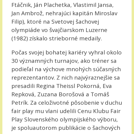
Ftáčnik, Ján Plachetka, Vlastimil Jansa,
Jan Ambrož, nehrajúci kapitán Miroslav
Filip), ktoré na Svetovej šachovej
olympiáde vo švajčiarskom Luzerne
(1982) získalo strieborné medaily.
Počas svojej bohatej kariéry vyhral okolo
30 významných turnajov, ako tréner sa
podieľal na výchove mnohých súčasných
reprezentantov. Z nich najvýraznejšie sa
presadili Regina Theissl Pokorná, Eva
Repková, Zuzana Borošová a Tomáš
Petrík. Za celoživotné pôsobenie v duchu
fair play mu vlani udelili Cenu Klubu Fair
Play Slovenského olympijského výboru,
je spoluautorom publikácie o šachových