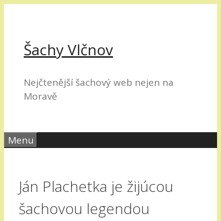
Přeskočit
na
obsah
Šachy Vlčnov
Nejčtenější šachový web nejen na
Moravě
Menu
Ján Plachetka je žijúcou
šachovou legendou