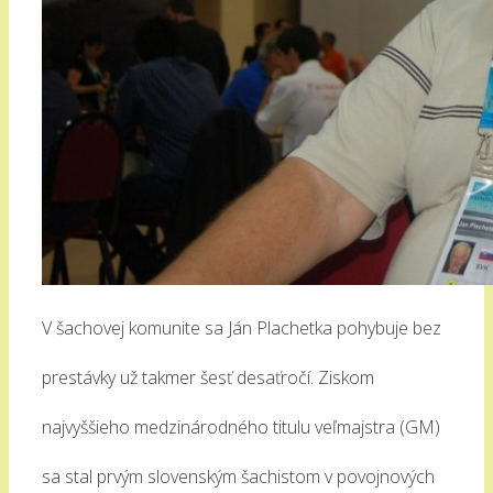
V šachovej komunite sa Ján Plachetka pohybuje bez
prestávky už takmer šesť desaťročí. Ziskom
najvyššieho medzinárodného titulu veľmajstra (GM)
sa stal prvým slovenským šachistom v povojnových