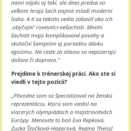
nami nájdu aj takí, ale dnes predsa vo
veľkom hrajú šach najmä mladí moderní
ľudia. A tí sa takisto vedia zabaviť ako ich
‚obyčajní‘ rovesníci-nešachisti. Mnohí
šachisti majú komplikované povahy a
skutoční šampióni aj poriadnu dávku
egoizmu. Na ceste za slávou sa nepozerajú
doľava či doprava.“
Prejdime k trénerskej práci. Ako ste si
viedli v tejto pozícii?
„Pôvodne som sa špecializoval na ženskú
reprezentáciu, ktorú som viedol na
viacerých olympiádach a majstrovstvách
Európy. Menovite to boli Eva Repková,
Zuzka Štočková-Hagarová, Regina Theissl