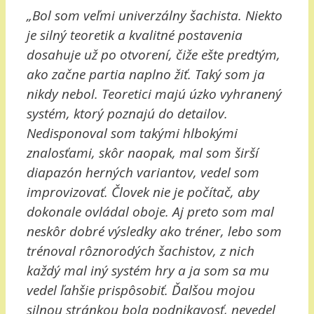
„Bol som veľmi univerzálny šachista. Niekto
je silný teoretik a kvalitné postavenia
dosahuje už po otvorení, čiže ešte predtým,
ako začne partia naplno žiť. Taký som ja
nikdy nebol. Teoretici majú úzko vyhranený
systém, ktorý poznajú do detailov.
Nedisponoval som takými hlbokými
znalosťami, skôr naopak, mal som širší
diapazón herných variantov, vedel som
improvizovať. Človek nie je počítač, aby
dokonale ovládal oboje. Aj preto som mal
neskôr dobré výsledky ako tréner, lebo som
trénoval rôznorodých šachistov, z nich
každý mal iný systém hry a ja som sa mu
vedel ľahšie prispôsobiť. Ďalšou mojou
silnou stránkou bola podnikavosť, nevedel