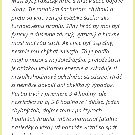
Musí byť praktický hráč a mať v sebe bojové
vlohy. Tie mnohým šachistom chýbajú a
preto sa viac venujú estetike šachu ako
turnajovému hraniu. Silný hráč by mal byť
fyzicky a duševne zdravý, vytrvalý a hlavne
musí mať rád šach. Ak chce byť úspešný,
nesmie mu chýbať energia. Tá je podľa
môjho názoru najdôležitejšia, pretože šach
je otázkou vnútornej energie a vyžaduje si
niekoľkohodinové pekelné sústredenie. Hráč
si nemôže dovoliť ani chvíľkový výpadok.
Partia trvá v priemere 3-4 hodiny, ale
nezriedka sú aj 5-6 hodinové i dlhšie. Jeden
chybný ťah, dajme tomu po štyroch
hodinách hrania, môže znamenať fatálne
následky a vtedy už pomôže vrátiť sa späť