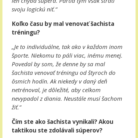
len chyba súpera. Partia tým však stratí
svoju logickú niť.“
Koľko času by mal venovať šachista
tréningu?
„Je to individuálne, tak ako v každom inom
športe. Niekomu to páli viac, inému menej.
Povedal by som, že denne by sa mal
šachista venovať tréningu od štyroch do
ôsmich hodín. Ak niekedy v daný deň
netrénoval, je dôležité, aby celkom
nevypadol z diania. Neustále musí šachom
žiť.“
Čím ste ako šachista vynikali? Akou
taktikou ste zdolávali súperov?