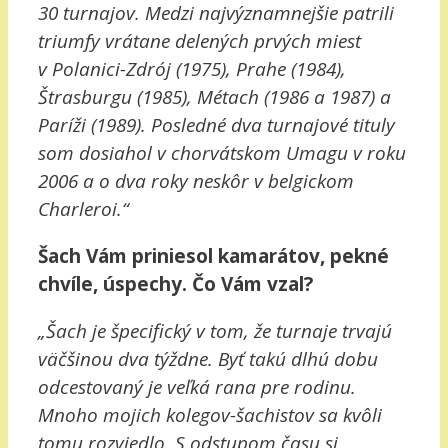
30 turnajov. Medzi najvýznamnejšie patrili
triumfy vrátane delených prvých miest
v Polanici-Zdrój (1975), Prahe (1984),
Štrasburgu (1985), Métach (1986 a 1987) a
Paríži (1989). Posledné dva turnajové tituly
som dosiahol v chorvátskom Umagu v roku
2006 a o dva roky neskôr v belgickom
Charleroi.“
Šach Vám priniesol kamarátov, pekné
chvíle, úspechy. Čo Vám vzal?
„Šach je špecifický v tom, že turnaje trvajú
väčšinou dva týždne. Byť takú dlhú dobu
odcestovaný je veľká rana pre rodinu.
Mnoho mojich kolegov-šachistov sa kvôli
tomu rozviedlo. S odstupom času si