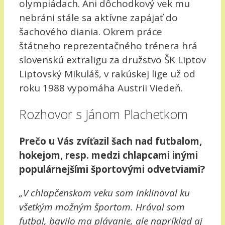
olympiádach. Ani dôchodkový vek mu
nebráni stále sa aktívne zapájať do
šachového diania. Okrem práce
štátneho reprezentačného trénera hrá
slovenskú extraligu za družstvo ŠK Liptov
Liptovský Mikuláš, v rakúskej lige už od
roku 1988 vypomáha Austrii Viedeň.
Rozhovor s Jánom Plachetkom
Prečo u Vás zvíťazil šach nad futbalom,
hokejom, resp. medzi chlapcami inými
populárnejšími športovými odvetviami?
„V chlapčenskom veku som inklinoval ku
všetkým možným športom. Hrával som
futbal, bavilo ma plávanie, ale napríklad aj