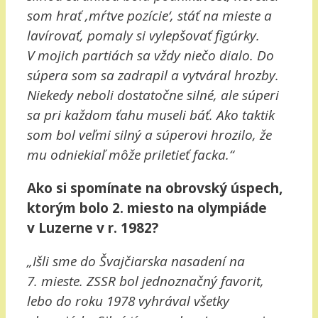
som hrať ‚mŕtve pozície‘, stáť na mieste a
lavírovať, pomaly si vylepšovať figúrky.
V mojich partiách sa vždy niečo dialo. Do
súpera som sa zadrapil a vytváral hrozby.
Niekedy neboli dostatočne silné, ale súperi
sa pri každom ťahu museli báť. Ako taktik
som bol veľmi silný a súperovi hrozilo, že
mu odniekiaľ môže priletieť facka.“
Ako si spomínate na obrovský úspech,
ktorým bolo 2. miesto na olympiáde
v Luzerne v r. 1982?
„Išli sme do Švajčiarska nasadení na
7. mieste. ZSSR bol jednoznačný favorit,
lebo do roku 1978 vyhrával všetky