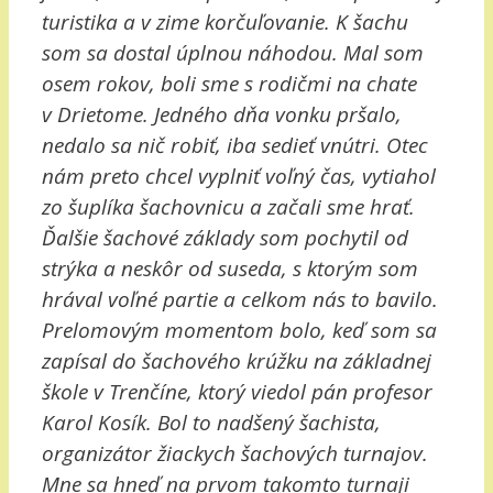
turistika a v zime korčuľovanie. K šachu
som sa dostal úplnou náhodou. Mal som
osem rokov, boli sme s rodičmi na chate
v Drietome. Jedného dňa vonku pršalo,
nedalo sa nič robiť, iba sedieť vnútri. Otec
nám preto chcel vyplniť voľný čas, vytiahol
zo šuplíka šachovnicu a začali sme hrať.
Ďalšie šachové základy som pochytil od
strýka a neskôr od suseda, s ktorým som
hrával voľné partie a celkom nás to bavilo.
Prelomovým momentom bolo, keď som sa
zapísal do šachového krúžku na základnej
škole v Trenčíne, ktorý viedol pán profesor
Karol Kosík. Bol to nadšený šachista,
organizátor žiackych šachových turnajov.
Mne sa hneď na prvom takomto turnaji