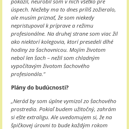
pokazil, neurobil som v nich všetko pre
úspech. Niežeby ma to dnes príliš zožieralo,
ale musím priznať, že som niekedy
nepristupoval k príprave a režimu
profesionálne. Na druhej strane som viac žil
ako niektorí kolegovia, ktorí presedeli dlhé
hodiny za šachovnicou. Mojím životom
nebol len šach – nežil som chladným
vypočítavým životom šachového
profesionála.“
Plány do budúcnosti?
„Nerád by som úplne vymizol zo šachového
prostredia. Pokiaľ budem užitočný, zahrám
si ešte extraligu. Ale uvedomujem si, že na
špičkovej úrovni to bude každým rokom