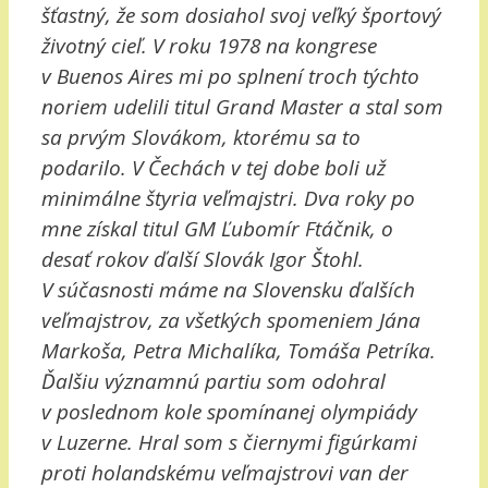
šťastný, že som dosiahol svoj veľký športový
životný cieľ. V roku 1978 na kongrese
v Buenos Aires mi po splnení troch týchto
noriem udelili titul Grand Master a stal som
sa prvým Slovákom, ktorému sa to
podarilo. V Čechách v tej dobe boli už
minimálne štyria veľmajstri. Dva roky po
mne získal titul GM Ľubomír Ftáčnik, o
desať rokov ďalší Slovák Igor Štohl.
V súčasnosti máme na Slovensku ďalších
veľmajstrov, za všetkých spomeniem Jána
Markoša, Petra Michalíka, Tomáša Petríka.
Ďalšiu významnú partiu som odohral
v poslednom kole spomínanej olympiády
v Luzerne. Hral som s čiernymi figúrkami
proti holandskému veľmajstrovi van der