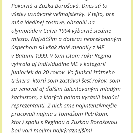
Pokorná a Zuzka Borošová. Dnes sú to
všetky uznávané veľmajsterky. V tejto, pre
mňa ideálnej zostave, obsadili na
olympiáde v Calvii 1994 výborné siedme
miesto. Najväčším a doteraz neprekonaným
úspechom sú však zlaté medaily z ME
v Batumi 1999. V tom istom roku Regina
vyhrala aj individuálne ME v kategórii
junioriek do 20 rokov. Vo funkcii štátneho
trénera, ktorú som zastával šesť rokov, som
sa venoval aj ďalším talentovaným mladým
šachistom, z ktorých potom vyrástli budúci
reprezentanti. Z nich sme najintenzívnejšie
pracovali najmä s Tomášom Petríkom,
ktorý spolu s Reginou a Zuzkou Borošovou
boli vari mojimi najvýraznejšími