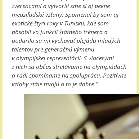
zverencami a vytvorili sme si aj pekné
medziľudské vzťahy. Spomenul by som aj
exotické štyri roky v Tunisku, kde som
pôsobil vo funkcii štátneho trénera a
podarilo sa mi vychovať plejádu mladých
talentov pre generačnú výmenu
v olympijskej reprezentácii. S viacerými
z nich sa občas stretávame na olympiádach
a radi spomíname na spoluprácu. Pozitívne
vzťahy stále trvajú a to je dobre.“