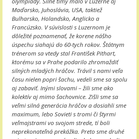
olympiády. Silné tímy malo v Luzerne aj
Maďarsko, Juhoslávia, USA, taktiež
Bulharsko, Holandsko, Anglicko a
Francúzsko. V súvislosti s Luzernom je
dôležité poznamenať, že korene nášho
úspechu siahajú do 60-tych rokov. Štátnym
trénerom sa vtedy stal František Pithart,
ktorému sa v Prahe podarilo zhromaždiť
silných mladých hráčov. Trávil s nami veľa
času nielen popri šachu, vedeli sme sa spolu
aj zabaviť. Inými slovami – žili sme ako
kolektív aj mimo šachovnice. Zišli sme sa
veľmi silná generácia hráčov a dosiahli sme
maximum, lebo Sovieti s tromi či štyrmi
veľmajstrami vo svojom strede, tí boli
neprekonateľná prekážka. Preto sme druhé