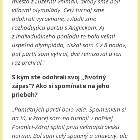
miesto z Luzernu vnímali, akoby sme boli
víťazmi olympiády. Celý turnaj sme
odohrali vyrovnane, zvládli sme
rozhodujúcu partiu s Anglickom. Aj
z individuálneho pohľadu to bola veľmi
úspešná olympiáda, získal som 6 z 8 bodov,
päť partií som vyhral, dve remizoval a len
raz prehral.“
S kým ste odohrali svoj „životný
zápas“? Ako si spomínate na jeho
priebeh?
„Pamätných partií bolo veľa. Spomeniem si
na tú, v ktorej som na turnaji v poľskej
Polanici-Zdrój splnil prvú veľmajstrovskú
normu. Bol som celý spotený a unavený, ale