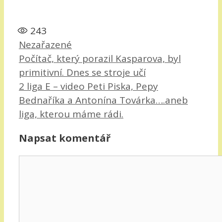
243
Rubriky
Nezařazené
Počítač, který porazil Kasparova, byl
primitivní. Dnes se stroje učí
2 liga E – video Peti Piska, Pepy
Bednaříka a Antonína Továrka….aneb
liga, kterou máme rádi.
Napsat komentář
Komentář