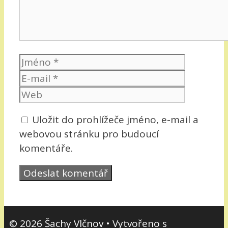
Jméno
E-
mail
Web
Uložit do prohlížeče jméno, e-mail a
webovou stránku pro budoucí
komentáře.
© 2026 Šachy Vlčnov
• Vytvořeno s