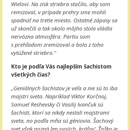
Wielovi. Na zisk striebra stačilo, aby som
remizoval, v prípade prehry sme mohli
spadnúť na tretie miesto. Ostatné zápasy sa
už skončili a tak okolo môjho stola vládla
nervózna atmosféra. Partiu som
s prehľadom zremizoval a bolo z toho
vytúžené striebro.“
Kto je podľa Vás najlepším šachistom
všetkých čias?
„Geniálnych šachistov je veľa a nie sú to iba
majstri sveta. Napríklad Viktor Korčnoj,
Samuel Reshevsky či Vasilij Ivančuk sú
šachisti, ktorí sa nikdy nestali majstrami
sveta, no podľa mňa sú géniovia. Šachový
svet však pozná len svojich ‚kráľov‘. Ťažko je