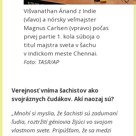
Višvanathan Ánand z Indie
(vľavo) a nórsky veľmajster
Magnus Carlsen (vpravo) počas
prvej partie 1. kola súboja o
titul majstra sveta v šachu
v indickom meste Chennai.
Foto: TASR/AP
Verejnosť vníma šachistov ako
svojráznych čudákov. Akí naozaj sú?
„Mnohí si myslia, že šachisti sú zadumaní
ľudia, roztržití géniovia žijúci vo svojom
vlastnom svete. Pripúšťam, že sa medzi