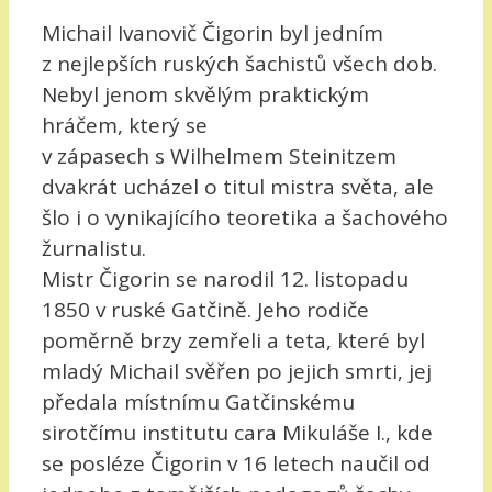
Michail Ivanovič Čigorin byl jedním
z nejlepších ruských šachistů všech dob.
Nebyl jenom skvělým praktickým
hráčem, který se
v zápasech s Wilhelmem Steinitzem
dvakrát ucházel o titul mistra světa, ale
šlo i o vynikajícího teoretika a šachového
žurnalistu.
Mistr Čigorin se narodil 12. listopadu
1850 v ruské Gatčině. Jeho rodiče
poměrně brzy zemřeli a teta, které byl
mladý Michail svěřen po jejich smrti, jej
předala místnímu Gatčinskému
sirotčímu institutu cara Mikuláše I., kde
se posléze Čigorin v 16 letech naučil od