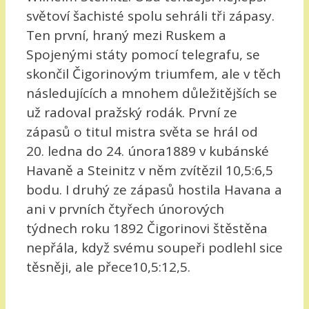
světoví šachisté spolu sehráli tři zápasy.
Ten první, hraný mezi Ruskem a
Spojenými státy pomocí telegrafu, se
skončil Čigorinovým triumfem, ale v těch
následujících a mnohem důležitějších se
už radoval pražský rodák. První ze
zápasů o titul mistra světa se hrál od
20. ledna do 24. února1889 v kubánské
Havaně a Steinitz v něm zvítězil 10,5:6,5
bodu. I druhý ze zápasů hostila Havana a
ani v prvních čtyřech únorových
týdnech roku 1892 Čigorinovi štěstěna
nepřála, když svému soupeři podlehl sice
těsněji, ale přece10,5:12,5.