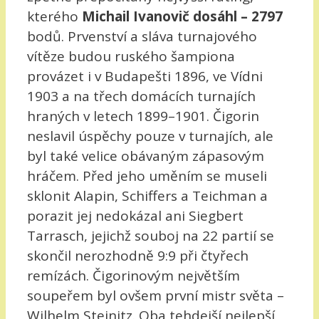
kterého
Michail Ivanovič dosáhl – 2797
bodů. Prvenství a sláva turnajového
vítěze budou ruského šampiona
provázet i v Budapešti 1896, ve Vídni
1903 a na třech domácích turnajích
hraných v letech 1899–1901. Čigorin
neslavil úspěchy pouze v turnajích, ale
byl také velice obávaným zápasovým
hráčem. Před jeho uměním se museli
sklonit Alapin, Schiffers a Teichman a
porazit jej nedokázal ani Siegbert
Tarrasch, jejichž souboj na 22 partií se
skončil nerozhodně 9:9 při čtyřech
remízách. Čigorinovým největším
soupeřem byl ovšem první mistr světa –
Wilhelm Steinitz. Oba tehdejší nejlepší