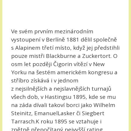
Ve svém prvním mezinárodním
vystoupení v Berlíně 1881 dělil společně
s Alapinem třetí místo, když jej předstihli
pouze mistři Blackburne a Zuckertort. O
osm let později Čigorin vítězí v New
Yorku na šestém americkém kongresu a
stříbro získává i v jednom
z nejsilnějších a nejslavnějších turnajů
všech dob, v Hastingsu 1895, kde se mu
na záda dívali takoví borci jako Wilhelm
Steinitz, EmanuelLasker či Siegbert
Tarrasch.K roku 1895 se vztahuje i
zpětně přepočítaný nejvyšší rating,