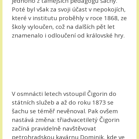
jednoho z tamějších pedagogů šachy.
Poté byl však za svoji účast v nepokojích,
které v institutu proběhly v roce 1868, ze
školy vyloučen, což na dalších pět let
znamenalo i odloučení od královské hry.
V osmnácti letech vstoupil Čigorin do
státních služeb a až do roku 1873 se
šachu se téměř nevěnoval. Pak ovšem
nastává změna: třiadvacetiletý Čigorin
začíná pravidelně navštěvovat
petrohradskou kavárnu Dominik, kde ve