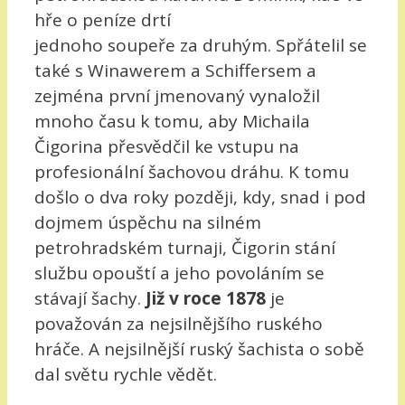
hře o peníze drtí
jednoho soupeře za druhým. Spřátelil se
také s Winawerem a Schiffersem a
zejména první jmenovaný vynaložil
mnoho času k tomu, aby Michaila
Čigorina přesvědčil ke vstupu na
profesionální šachovou dráhu. K tomu
došlo o dva roky později, kdy, snad i pod
dojmem úspěchu na silném
petrohradském turnaji, Čigorin stání
službu opouští a jeho povoláním se
stávají šachy.
Již v roce 1878
je
považován za nejsilnějšího ruského
hráče. A nejsilnější ruský šachista o sobě
dal světu rychle vědět.