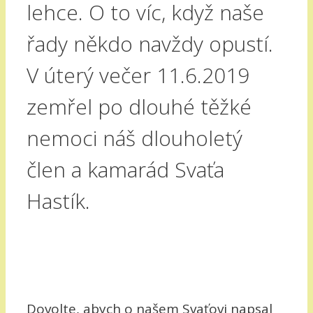
lehce. O to víc, když naše
řady někdo navždy opustí.
V úterý večer 11.6.2019
zemřel po dlouhé těžké
nemoci náš dlouholetý
člen a kamarád Svaťa
Hastík.
Dovolte, abych o našem Svaťovi napsal