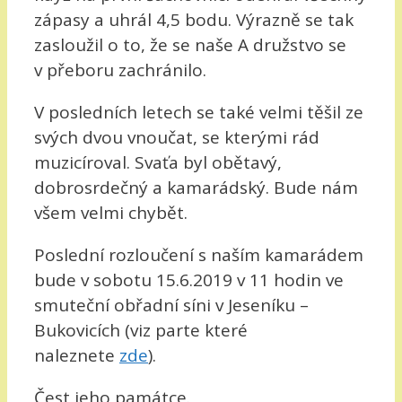
zápasy a uhrál 4,5 bodu. Výrazně se tak
zasloužil o to, že se naše A družstvo se
v přeboru zachránilo.
V posledních letech se také velmi těšil ze
svých dvou vnoučat, se kterými rád
muzicíroval. Svaťa byl obětavý,
dobrosrdečný a kamarádský. Bude nám
všem velmi chybět.
Poslední rozloučení s naším kamarádem
bude v sobotu 15.6.2019 v 11 hodin ve
smuteční obřadní síni v Jeseníku –
Bukovicích (viz parte které
naleznete
zde
).
Čest jeho památce.