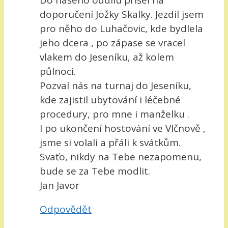
Do našeho oddílu přišel na
doporučení Jožky Skalky. Jezdil jsem
pro něho do Luhačovic, kde bydlela
jeho dcera , po zápase se vracel
vlakem do Jeseníku, až kolem
půlnoci.
Pozval nás na turnaj do Jeseníku,
kde zajistil ubytování i léčebné
procedury, pro mne i manželku .
I po ukončení hostování ve Vlčnově ,
jsme si volali a přáli k svátkům.
Svaťo, nikdy na Tebe nezapomenu,
bude se za Tebe modlit.
Jan Javor
Odpovědět