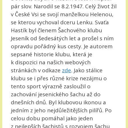
pár slov. Narodil se 8.2.1947. Celý život žil
v České Vsi se svojí manželkou Helenou,
se kterou vychoval dceru Lenku. Svaťa
Hastík byl členem Šachového klubu
Jeseník od šedesátých let a prošel s ním
opravdu pořádný kus cesty. Je autorem
sepsané historie klubu, která je
k dispozici na našich webových
stránkách v odkaze
zde
. Jako stálice
klubu se i přes různé krize nezájmu o
tento sport výrazně zasloužil o
zachování jesenického šachu až do
dnešních dnů. Byl klubovou ikonou a
jedním z jeho nejdůležitějších pilířů. Po
celou dobu pomáhal jako jeden
z nejlepších šachistů s rozvojem šachu