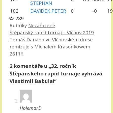
STEPHAN
102
DAVIDEK PETER
0
-0
1
289
Rubriky
Nezařazené
Štěpánský rapid turnaj – Vlčnov 2019
Tomáš Danada ve Vlčnovském drese
remizuje s Michalem Krasenkowem
2611!!
2 komentáře u „32. ročník
Štěpánského rapid turnaje vyhrává
Vlastimil Babula!“
HolemarD