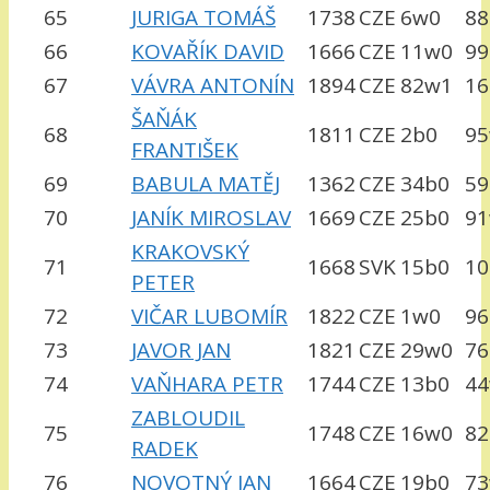
65
JURIGA TOMÁŠ
1738
CZE
6w0
88
66
KOVAŘÍK DAVID
1666
CZE
11w0
99
67
VÁVRA ANTONÍN
1894
CZE
82w1
16
ŠAŇÁK
68
1811
CZE
2b0
9
FRANTIŠEK
69
BABULA MATĚJ
1362
CZE
34b0
59
70
JANÍK MIROSLAV
1669
CZE
25b0
9
KRAKOVSKÝ
71
1668
SVK
15b0
1
PETER
72
VIČAR LUBOMÍR
1822
CZE
1w0
96
73
JAVOR JAN
1821
CZE
29w0
76
74
VAŇHARA PETR
1744
CZE
13b0
4
ZABLOUDIL
75
1748
CZE
16w0
82
RADEK
76
NOVOTNÝ JAN
1664
CZE
19b0
7