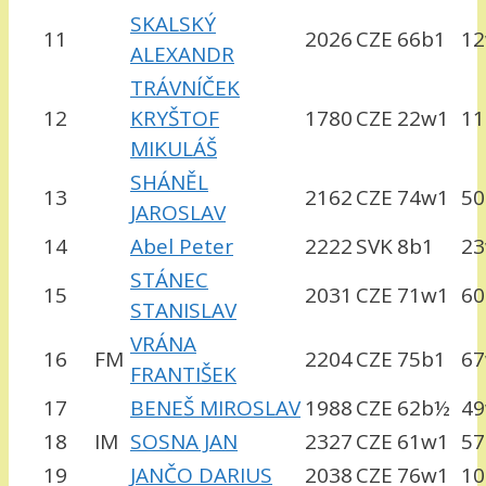
SKALSKÝ
11
2026
CZE
66b1
1
ALEXANDR
TRÁVNÍČEK
12
KRYŠTOF
1780
CZE
22w1
11
MIKULÁŠ
SHÁNĚL
13
2162
CZE
74w1
50
JAROSLAV
14
Abel Peter
2222
SVK
8b1
2
STÁNEC
15
2031
CZE
71w1
60
STANISLAV
VRÁNA
16
FM
2204
CZE
75b1
6
FRANTIŠEK
17
BENEŠ MIROSLAV
1988
CZE
62b½
4
18
IM
SOSNA JAN
2327
CZE
61w1
57
19
JANČO DARIUS
2038
CZE
76w1
10