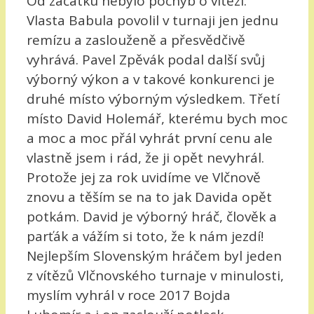
Od začátku nebylo pochyb o vítězi.
Vlasta Babula povolil v turnaji jen jednu
remízu a zaslouženě a přesvědčivě
vyhrává. Pavel Zpěvák podal další svůj
výborný výkon a v takové konkurenci je
druhé místo výborným výsledkem. Třetí
místo David Holemář, kterému bych moc
a moc a moc přál vyhrát první cenu ale
vlastně jsem i rád, že ji opět nevyhrál.
Protože jej za rok uvidíme ve Vlčnově
znovu a těším se na to jak Davida opět
potkám. David je výborný hráč, člověk a
parťák a vážím si toto, že k nám jezdí!
Nejlepším Slovenským hráčem byl jeden
z vítězů Vlčnovského turnaje v minulosti,
myslím vyhrál v roce 2017 Bojda