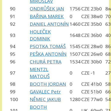
MIROSLAV
90
ONDRŮŠEK JAN
1756
CZE
23b0
8
91
BAŘINA MAREK
0
CZE
38w0
70
92
DANIEL ANTONÍN
1460
CZE
35b0
6
HOLEČEK
93
1648
CZE
36b0
40
DOMINIK
94
PSOTKA TOMÁŠ
1545
CZE
28w0
86
95
PEŠKA ANTONÍN
1507
CZE
26w0
68
96
CHURÁ PETRA
1534
CZE
30b0
7
MENTZL
97
0
CZE
-1
2
MATOUŠ
98
BOOTH JORDAN
0
CZE
41b0
5
99
GAVALEC Petr
0
CZE
51b0
6
100
NĚMEC JAKUB
1280
CZE
77w0
54
BOOTH
101
0
UK
60w0
71