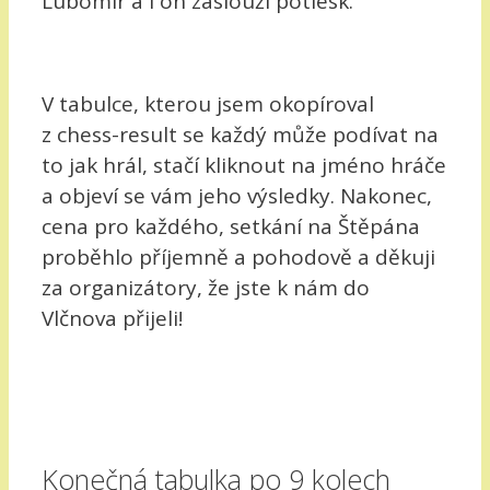
Lubomír a i on zaslouží potlesk.
V tabulce, kterou jsem okopíroval
z chess-result se každý může podívat na
to jak hrál, stačí kliknout na jméno hráče
a objeví se vám jeho výsledky. Nakonec,
cena pro každého, setkání na Štěpána
proběhlo příjemně a pohodově a děkuji
za organizátory, že jste k nám do
Vlčnova přijeli!
Konečná tabulka po 9 kolech