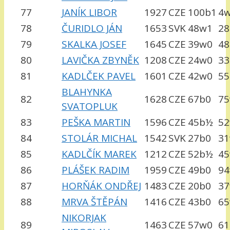
77
JANÍK LIBOR
1927
CZE
100b1
4
78
ČURIDLO JÁN
1653
SVK
48w1
28
79
SKALKA JOSEF
1645
CZE
39w0
48
80
LAVIČKA ZBYNĚK
1208
CZE
24w0
33
81
KADLČEK PAVEL
1601
CZE
42w0
5
BLAHYNKA
82
1628
CZE
67b0
7
SVATOPLUK
83
PEŠKA MARTIN
1596
CZE
45b½
5
84
STOLÁR MICHAL
1542
SVK
27b0
3
85
KADLČÍK MAREK
1212
CZE
52b½
4
86
PLÁŠEK RADIM
1959
CZE
49b0
9
87
HORŇÁK ONDŘEJ
1483
CZE
20b0
3
88
MRVA ŠTĚPÁN
1416
CZE
43b0
6
NIKORJAK
89
1463
CZE
57w0
61