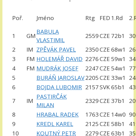
Poř.
Jméno
Rtg
FED
1.Rd
2.
BABULA
1
GM
2559
CZE
72b1
3
VLASTIMIL
2
IM
ZPĚVÁK PAVEL
2350
CZE
68w1
26
3
FM
HOLEMÁŘ DAVID
2276
CZE
59w1
34
4
FM
MUDRÁK JOSEF
2247
CZE
54w1
77
5
BURÁŇ JAROSLAV
2205
CZE
33w1
2
6
BOJDA LUBOMIR
2157
SVK
65b1
4
PASTIRČÁK
7
IM
2329
CZE
37b1
2
MILAN
8
HRABAL RADEK
1763
CZE
14w0
90
9
KREDL KAREL
2125
CZE
58b1
4
10
KOUTNÝ PETR
2279
CZE
63b1
3