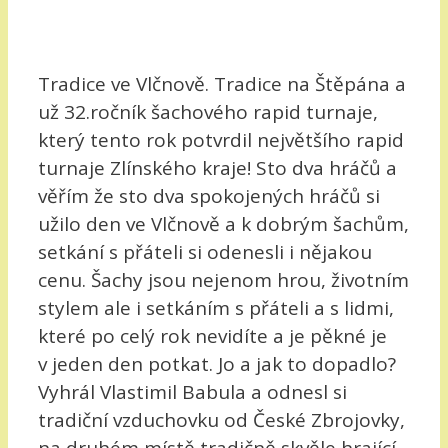
Tradice ve Vlčnově. Tradice na Štěpána a
už 32.ročník šachového rapid turnaje,
který tento rok potvrdil největšího rapid
turnaje Zlínského kraje! Sto dva hráčů a
věřím že sto dva spokojených hráčů si
užilo den ve Vlčnově a k dobrým šachům,
setkání s přáteli si odenesli i nějakou
cenu. Šachy jsou nejenom hrou, životním
stylem ale i setkáním s přáteli a s lidmi,
které po celý rok nevidíte a je pěkné je
v jeden den potkat. Jo a jak to dopadlo?
Vyhrál Vlastimil Babula a odnesl si
tradiční vzduchovku od České Zbrojovky,
na druhém místě tradičně skvěle hrající