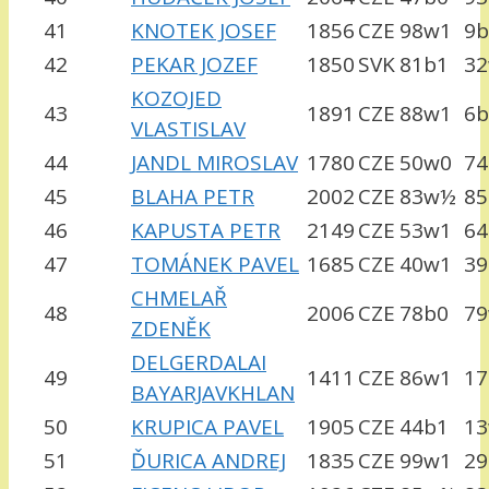
41
KNOTEK JOSEF
1856
CZE
98w1
9b
42
PEKAR JOZEF
1850
SVK
81b1
3
KOZOJED
43
1891
CZE
88w1
6b
VLASTISLAV
44
JANDL MIROSLAV
1780
CZE
50w0
7
45
BLAHA PETR
2002
CZE
83w½
8
46
KAPUSTA PETR
2149
CZE
53w1
64
47
TOMÁNEK PAVEL
1685
CZE
40w1
3
CHMELAŘ
48
2006
CZE
78b0
7
ZDENĚK
DELGERDALAI
49
1411
CZE
86w1
17
BAYARJAVKHLAN
50
KRUPICA PAVEL
1905
CZE
44b1
1
51
ĎURICA ANDREJ
1835
CZE
99w1
29