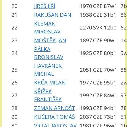
20
JIREŠ JIŘÍ
1970
CZE
87w1
7
21
RAKUŠAN DAN
1938
CZE
31b1
3
KLEMAN
22
2270
SVK
12b0
6
MIROSLAV
23
MOŠTĚK JAN
1897
CZE
90w1
14
PÁLKA
24
1925
CZE
80b1
5
BRONISLAV
HAVRÁNEK
25
2051
CZE
70w1
38
MICHAL
26
KRČA MILAN
1977
CZE
95b1
2
KŘÍŽEK
27
1992
CZE
84w1
97
FRANTIŠEK
28
ZEMAN ARNOŠT
1993
CZE
94b1
7
29
KUČERA TOMÁŠ
2037
CZE
73b1
5
30
VRTAL JAROSLAV
1981
CZE
96w1
1b