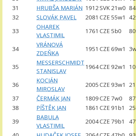
31
HRUBŠA MARIÁN
1912
SVK
21w0
84
32
SLOVÁK PAVEL
2081
CZE
55w1
42
OHAREK
33
1761
CZE
5b0
8
VLASTIMIL
VRÁNOVÁ
34
1951
CZE
69w1
3
ZDEŇKA
MESSERSCHMIDT
35
1964
CZE
92w1
10
STANISLAV
KOCIÁN
36
2005
CZE
93w1
21
MIROSLAV
37
ČERMÁK JAN
1809
CZE
7w0
87
38
PÍŠTĚK JAN
1861
CZE
91b1
2
BABULA
39
2004
CZE
79b1
4
VLASTIMIL
40
HUDAČEK JOSEF
2064
CZE
47b0
9