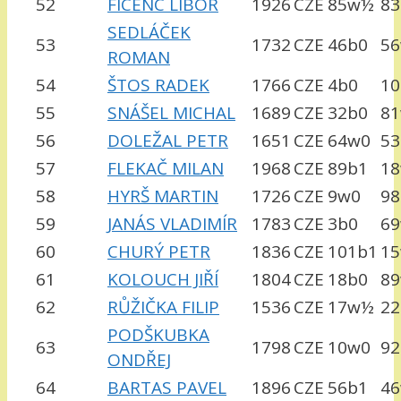
52
FICENC LIBOR
1926
CZE
85w½
83
SEDLÁČEK
53
1732
CZE
46b0
5
ROMAN
54
ŠTOS RADEK
1766
CZE
4b0
1
55
SNÁŠEL MICHAL
1689
CZE
32b0
8
56
DOLEŽAL PETR
1651
CZE
64w0
53
57
FLEKAČ MILAN
1968
CZE
89b1
1
58
HYRŠ MARTIN
1726
CZE
9w0
98
59
JANÁS VLADIMÍR
1783
CZE
3b0
6
60
CHURÝ PETR
1836
CZE
101b1
1
61
KOLOUCH JIŘÍ
1804
CZE
18b0
8
62
RŮŽIČKA FILIP
1536
CZE
17w½
22
PODŠKUBKA
63
1798
CZE
10w0
92
ONDŘEJ
64
BARTAS PAVEL
1896
CZE
56b1
4