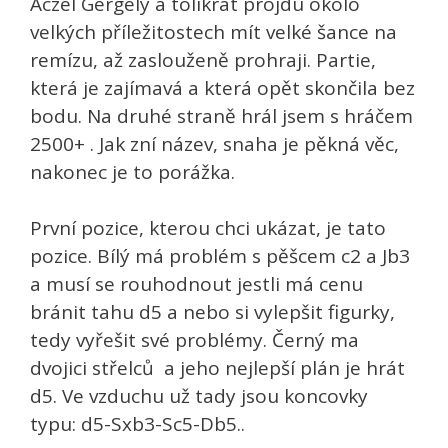
Aczel Gergely a tolikrát projdu okolo
velkých příležitostech mít velké šance na
remízu, až zaslouženě prohraji. Partie,
která je zajímavá a která opět skončila bez
bodu. Na druhé straně hrál jsem s hráčem
2500+ . Jak zní název, snaha je pěkná věc,
nakonec je to porážka.
První pozice, kterou chci ukázat, je tato
pozice. Bílý má problém s pěšcem c2 a Jb3
a musí se rouhodnout jestli má cenu
bránit tahu d5 a nebo si vylepšit figurky,
tedy vyřešit své problémy. Černý ma
dvojici střelců a jeho nejlepší plán je hrát
d5. Ve vzduchu už tady jsou koncovky
typu: d5-Sxb3-Sc5-Db5..