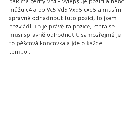
pak má černý Vc4 – vylepšuje pozici a nebo
můžu c4 a po Vc5 Vd5 Vxd5 cxd5 a musím
správně odhadnout tuto pozici, to jsem
nezvládl. To je právě ta pozice, která se
musí správně odhodnotit, samozřejmě je
to pěšcová koncovka a jde o každé
tempo…