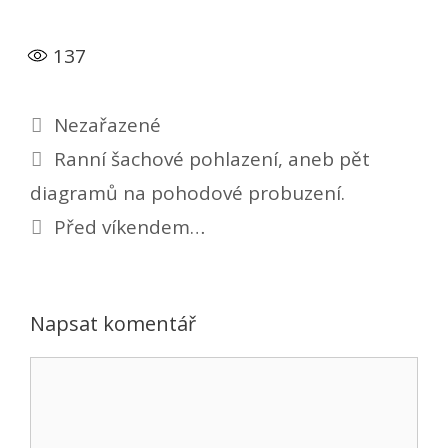
137
Rubriky
Nezařazené
Ranní šachové pohlazení, aneb pět
diagramů na pohodové probuzení.
Před víkendem…
Napsat komentář
Komentář