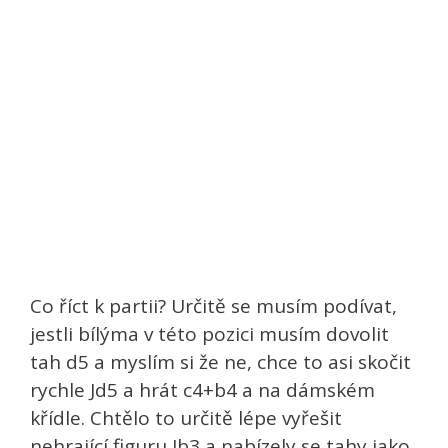
Co říct k partii? Určitě se musím podívat,
jestli bílýma v této pozici musím dovolit
tah d5 a myslím si že ne, chce to asi skočit
rychle Jd5 a hrát c4+b4 a na dámském
křídle. Chtělo to určitě lépe vyřešit
nehrající figuru Jb3 a nabízely se tahy jako