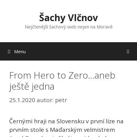
Přeskočit
na
Šachy Vlčnov
obsah
Nejčtenější šachový web nejen na Moravě
Menu
From Hero to Zero…aneb
ještě jedna
25.1.2020
autor:
petr
Černými hraji na Slovensku v první lize na
prvním stole s Maďarským velmistrem