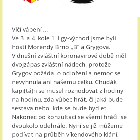
Vlčí vábení …
Ve 3. a 4. kole 1. ligy-východ jsme byli
hosti Morendy Brno „B“ a Grygova.
V dnešní zvláštní koronavirové době měl
dvojzápas zvláštní nádech, protože
Grygov požádal o odložení a nemoc se
nevyhnula ani našemu celku. Chudák
kapi(tá)n se musel rozhodovat z hodiny
na hodinu, zda vůbec hrát, či jaká bude
sestava nebo, kde se bude bydlet.
Nakonec po konzultaci se všemi hráči se
dvoukolo odehrálo. Nyní se již můžeme
podívat na průběh víkendového klání.