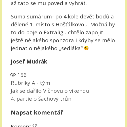
až tato se mu povedla vyhrát.
Suma sumárum- po 4.kole devět bodů a
dělené 1. místo s Hošťálkovou. Možná by
to do boje o Extraligu chtělo zapojit
ještě nějakého sponzora i kdyby se mělo
jednat o nějakého „sedláka“
.
Josef Mudrák
156
Rubriky
A - tým
Jak se dařilo Vlčnovu o víkendu
4. partie o šachový trůn
Napsat komentář
Komentář