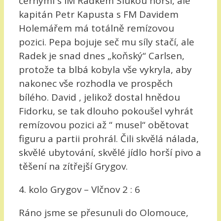
černými s IM Radkem Slukou horší, ale
kapitán Petr Kapusta s FM Davidem
Holemářem má totálně remízovou
pozici. Pepa bojuje seč mu síly stačí, ale
Radek je snad dnes „koňský“ Carlsen,
protože ta blbá kobyla vše vykryla, aby
nakonec vše rozhodla ve prospěch
bílého. David , jelikož dostal hnědou
Fidorku, se tak dlouho pokoušel vyhrát
remízovou pozici až “ musel“ obětovat
figuru a partii prohrál. Čili skvělá nálada,
skvělé ubytování, skvělé jídlo horší pivo a
těšení na zítřejší Grygov.
4. kolo Grygov – Vlčnov 2 : 6
Ráno jsme se přesunuli do Olomouce,