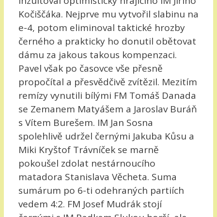
inzultoval optimisticky hrajícího IM Jiřího
Kočiščáka. Nejprve mu vytvořil slabinu na
e-4, potom eliminoval taktické hrozby
černého a prakticky ho donutil obětovat
dámu za jakous takous kompenzaci.
Pavel však po časovce vše přesně
propočítal a přesvědčivě zvítězil. Mezitím
remízy vynutili bílými FM Tomáš Danada
se Zemanem Matyášem a Jaroslav Buráň
s Vítem Burešem. IM Jan Sosna
spolehlivě udržel černými Jakuba Kůsu a
Miki Kryštof Trávníček se marně
pokoušel zdolat nestárnoucího
matadora Stanislava Věcheta. Suma
sumárum po 6-ti odehraných partiích
vedem 4:2. FM Josef Mudrák stojí