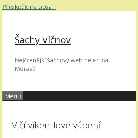
Přeskočit na obsah
Šachy Vlčnov
Nejčtenější šachový web nejen na
Moravě
Menu
Vlčí víkendové vábení