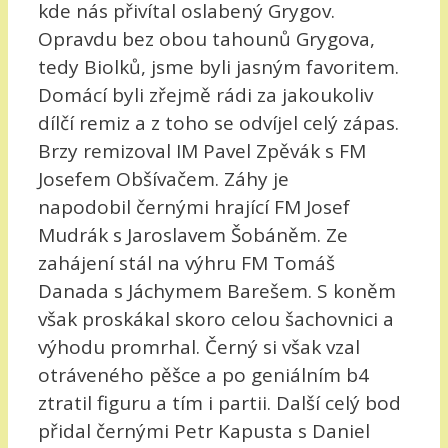
kde nás přivítal oslabený Grygov.
Opravdu bez obou tahounů Grygova,
tedy Biolků, jsme byli jasným favoritem.
Domácí byli zřejmě rádi za jakoukoliv
dílčí remiz a z toho se odvíjel celý zápas.
Brzy remizoval IM Pavel Zpěvák s FM
Josefem Obšívačem. Záhy je
napodobil černými hrající FM Josef
Mudrák s Jaroslavem Šobáněm. Ze
zahájení stál na výhru FM Tomáš
Danada s Jáchymem Barešem. S koněm
však proskákal skoro celou šachovnici a
výhodu promrhal. Černý si však vzal
otráveného pěšce a po geniálním b4
ztratil figuru a tím i partii. Další celý bod
přidal černými Petr Kapusta s Daniel