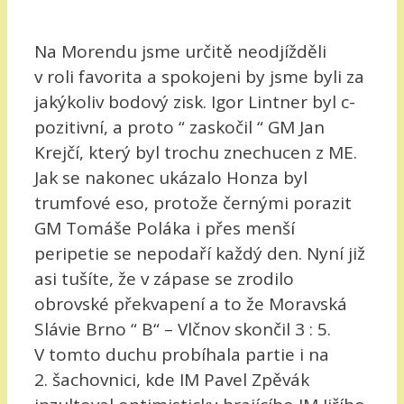
Na Morendu jsme určitě neodjížděli
v roli favorita a spokojeni by jsme byli za
jakýkoliv bodový zisk. Igor Lintner byl c-
pozitivní, a proto “ zaskočil “ GM Jan
Krejčí, který byl trochu znechucen z ME.
Jak se nakonec ukázalo Honza byl
trumfové eso, protože černými porazit
GM Tomáše Poláka i přes menší
peripetie se nepodaří každý den. Nyní již
asi tušíte, že v zápase se zrodilo
obrovské překvapení a to že Moravská
Slávie Brno “ B“ – Vlčnov skončil 3 : 5.
V tomto duchu probíhala partie i na
2. šachovnici, kde IM Pavel Zpěvák