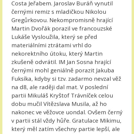
Costa Jeřabem. Jaroslav Buráň vynutil
černými remiz s mladičkou Nikolou
Gregůrkovou. Nekompromisně hrající
Martin Dvořák porazil ve francouzské
Lukáše Vysloužila, který se před
materiálními ztrátami vrhl do
nekorektního útoku, který Martin
zkušeně odvrátil. IM Jan Sosna hrající
černými mohl geniálně porazit Jakuba
Fuksíka, kdyby si tzv. zadarmo nevzal věž
na d8, ale raději dal mat. V poslední
partii Mikuláš Kryštof Trávníček celou
dobu mučil Vítězslava Musila, až ho
nakonec ve věžovce uondal. Ovšem černý
v partii stál vždy hůře. Gratulace Mikimu,
který měl zatím všechny partie lepší, ale