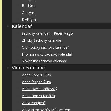
B – tým
C – tým
D+E tým
Kalendář
šachový kalendář – Peter Mego
Zlinský šachový kalendář
Olomoucký šachový kalendář
Jihomoravsky šachový kalendář
Slovenský šachový kalendář
Videa Youtube
Videa Robert Cvek
Videa Štěpán Žílka
Videa David Kaňovský
Videa Honza Moštěk
videa zahájení
videa Nimcovičův Můj systém