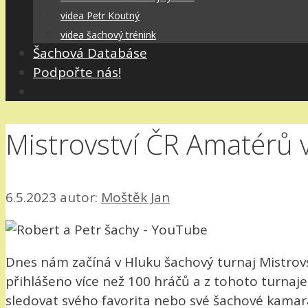
videa Petr Koutný
videa šachový trénink
Šachová Databáse
Podpořte nás!
Mistrovství ČR Amatérů 
6.5.2023
autor:
Moštěk Jan
Dnes nám začíná v Hluku šachový turnaj Mistrovs
přihlášeno více než 100 hráčů a z tohoto turnaj
sledovat svého favorita nebo své šachové kamar