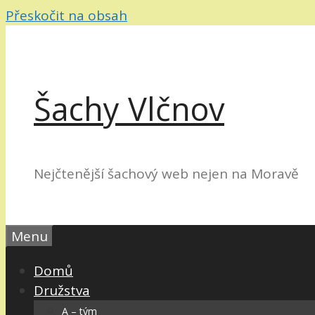
Přeskočit na obsah
Šachy Vlčnov
Nejčtenější šachový web nejen na Moravě
Menu
Domů
Družstva
A – tým