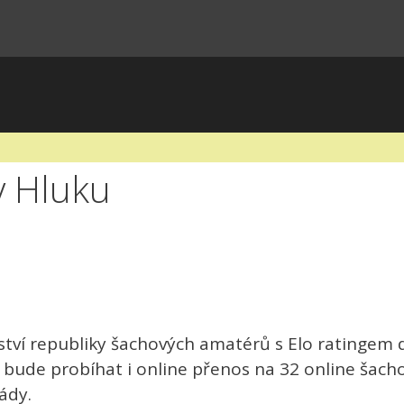
v Hluku
tví republiky šachových amatérů s Elo ratingem d
e bude probíhat i online přenos na 32 online šach
ády.