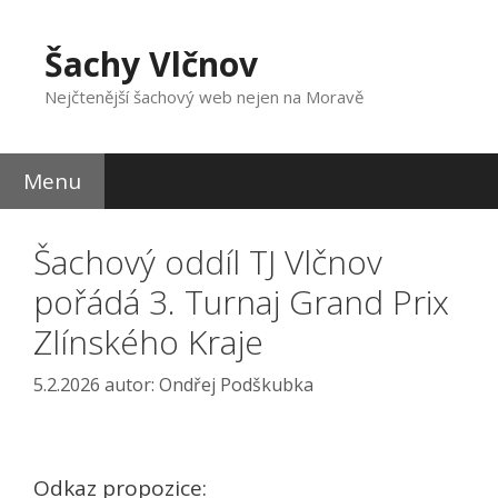
Přeskočit
na
Šachy Vlčnov
obsah
Nejčtenější šachový web nejen na Moravě
Menu
Šachový oddíl TJ Vlčnov
pořádá 3. Turnaj Grand Prix
Zlínského Kraje
5.2.2026
autor:
Ondřej Podškubka
Odkaz propozice: