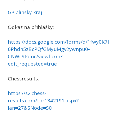
GP Zlinsky kraj
Odkaz na přihlášky:
https://docs.google.com/forms/d/1fwy0K7l
6Phdh5zBcPQfGMyuMgv2ywnpu0-
CNWc9Pqnc/viewform?
edit_requested=true
Chessresults:
https://s2.chess-
results.com/tnr1342191.aspx?
lan=27&SNode=S0