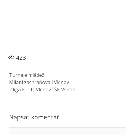
423
Rubriky
Turnaje mládež
Milani zachraňovali Vlčnov
2.liga E – TJ Vlčnov : ŠK Vsetín
Napsat komentář
Komentář