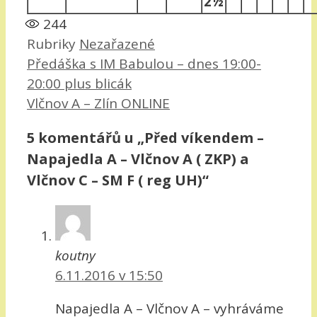
2½
244
Rubriky
Nezařazené
Předáška s IM Babulou – dnes 19:00-
20:00 plus blicák
Vlčnov A – Zlín ONLINE
5 komentářů u „Před víkendem –
Napajedla A – Vlčnov A ( ZKP) a
Vlčnov C – SM F ( reg UH)“
koutny
6.11.2016 v 15:50
Napajedla A – Vlčnov A – vyhráváme