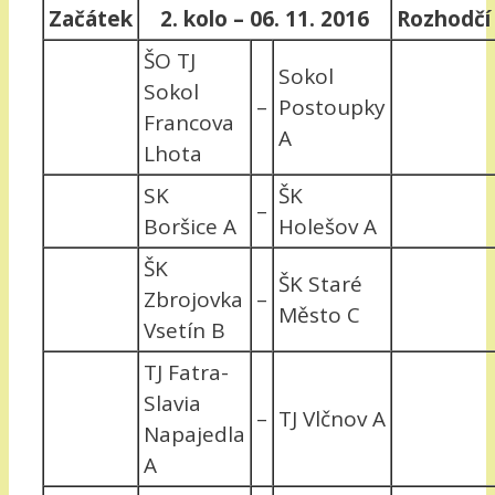
Začátek
2. kolo – 06. 11. 2016
Rozhodčí
ŠO TJ
Sokol
Sokol
–
Postoupky
Francova
A
Lhota
SK
ŠK
–
Boršice A
Holešov A
ŠK
ŠK Staré
Zbrojovka
–
Město C
Vsetín B
TJ Fatra-
Slavia
–
TJ Vlčnov A
Napajedla
A