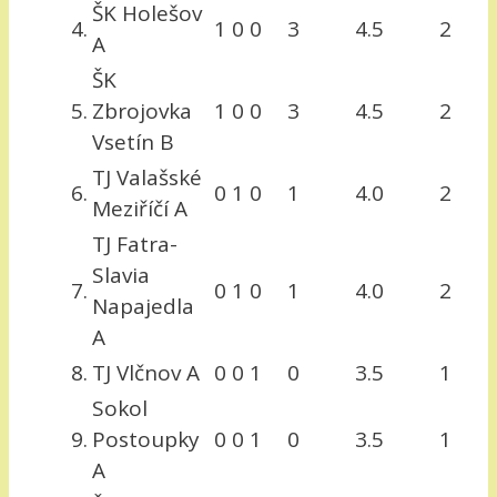
ŠK Holešov
4.
1
0
0
3
4.5
2
A
ŠK
5.
Zbrojovka
1
0
0
3
4.5
2
Vsetín B
TJ Valašské
6.
0
1
0
1
4.0
2
Meziříčí A
TJ Fatra-
Slavia
7.
0
1
0
1
4.0
2
Napajedla
A
8.
TJ Vlčnov A
0
0
1
0
3.5
1
Sokol
9.
Postoupky
0
0
1
0
3.5
1
A