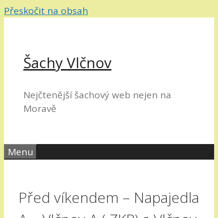
Přeskočit na obsah
Šachy Vlčnov
Nejčtenější šachový web nejen na
Moravě
Menu
Před víkendem – Napajedla