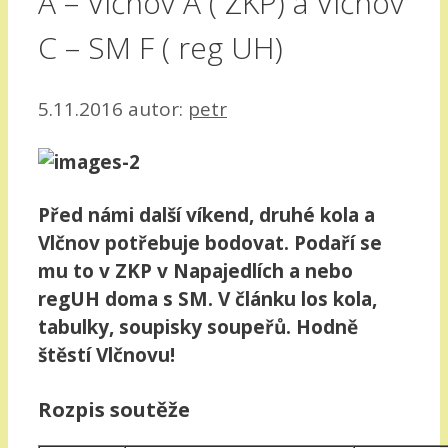
A – Vlčnov A ( ZKP) a Vlčnov
C – SM F ( reg UH)
5.11.2016
autor:
petr
Před námi další víkend, druhé kola a
Vlčnov potřebuje bodovat. Podaří se
mu to v ZKP v Napajedlích a nebo
regUH doma s SM. V článku los kola,
tabulky, soupisky soupeřů. Hodně
štěstí Vlčnovu!
Rozpis soutěže