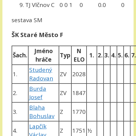
9.
TJ Vlčnov C
0
0
1
0
0.0
0
sestava SM
ŠK Staré Město F
Jméno
N
Šach.
Typ
1.
2.
3.
4.
5.
6.
7.
hráče
ELO
Studený
1.
ZV
2028
Radovan
Burda
2.
ZV
1847
Josef
Blaha
3.
Z
1770
Bohuslav
Lapčík
4.
Z
1751
½
Václav