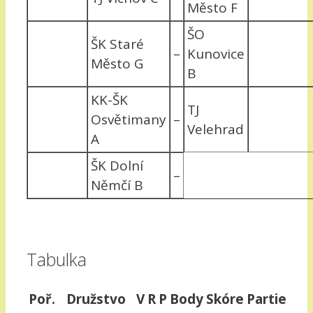
Město F
ŠO
ŠK Staré
–
Kunovice
Město G
B
KK-ŠK
TJ
Osvětimany
–
Velehrad
A
ŠK Dolní
–
Němčí B
Tabulka
Poř.
Družstvo
V
R
P
Body
Skóre
Partie