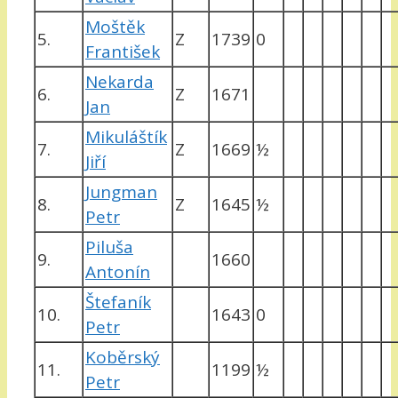
Moštěk
5.
Z
1739
0
František
Nekarda
6.
Z
1671
Jan
Mikuláštík
7.
Z
1669
½
Jiří
Jungman
8.
Z
1645
½
Petr
Piluša
9.
1660
Antonín
Štefaník
10.
1643
0
Petr
Koběrský
11.
1199
½
Petr