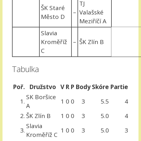
TJ
ŠK Staré
–
Valašské
Město D
Meziříčí A
Slavia
Kroměříž
–
ŠK Zlín B
C
Tabulka
Poř.
Družstvo
V
R
P
Body
Skóre
Partie
SK Boršice
1.
1
0
0
3
5.5
4
A
2.
ŠK Zlín B
1
0
0
3
5.0
4
Slavia
3.
1
0
0
3
5.0
3
Kroměříž C