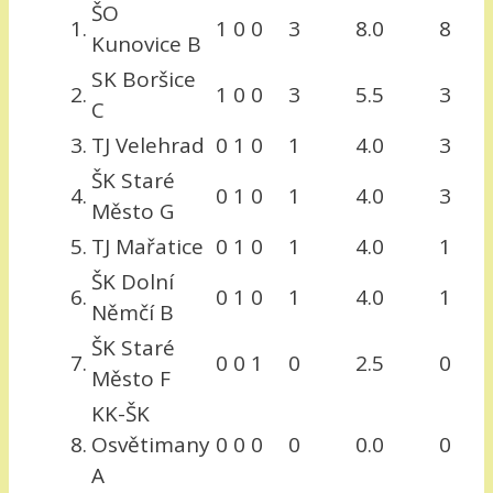
ŠO
1.
1
0
0
3
8.0
8
Kunovice B
SK Boršice
2.
1
0
0
3
5.5
3
C
3.
TJ Velehrad
0
1
0
1
4.0
3
ŠK Staré
4.
0
1
0
1
4.0
3
Město G
5.
TJ Mařatice
0
1
0
1
4.0
1
ŠK Dolní
6.
0
1
0
1
4.0
1
Němčí B
ŠK Staré
7.
0
0
1
0
2.5
0
Město F
KK-ŠK
8.
Osvětimany
0
0
0
0
0.0
0
A