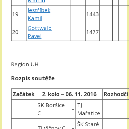
Martin
Jestříbek
19.
1443
Kamil
Gottwald
20.
1477
Pavel
Region UH
Rozpis soutěže
Začátek
2. kolo – 06. 11. 2016
Rozhodčí
SK Boršice
TJ
–
C
Mařatice
ŠK Staré
TJ Vlčnov C
–