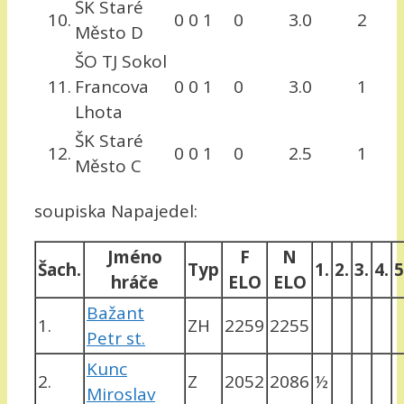
ŠK Staré
10.
0
0
1
0
3.0
2
Město D
ŠO TJ Sokol
11.
Francova
0
0
1
0
3.0
1
Lhota
ŠK Staré
12.
0
0
1
0
2.5
1
Město C
soupiska Napajedel:
Jméno
F
N
Šach.
Typ
1.
2.
3.
4.
5
hráče
ELO
ELO
Bažant
1.
ZH
2259
2255
Petr st.
Kunc
2.
Z
2052
2086
½
Miroslav