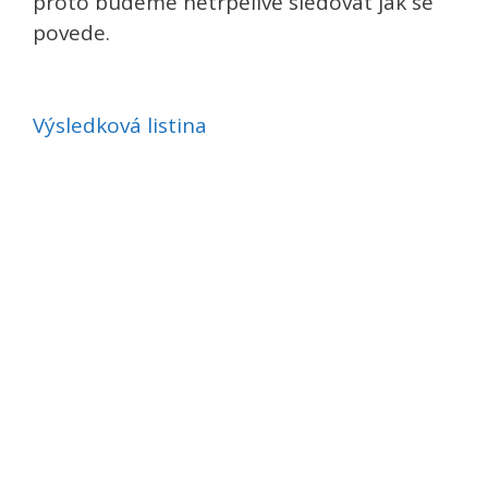
proto budeme netrpělivě sledovat jak se
povede.
Výsledková listina