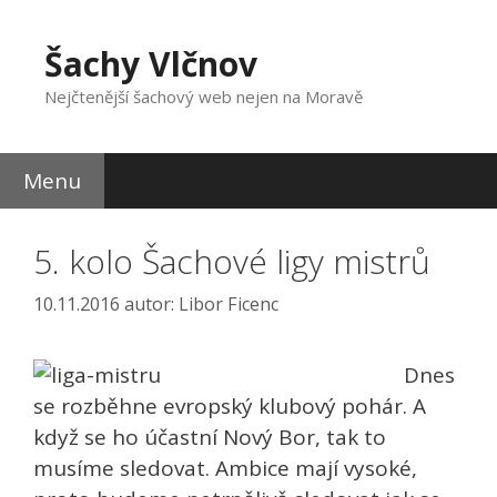
Přeskočit
na
Šachy Vlčnov
obsah
Nejčtenější šachový web nejen na Moravě
Menu
5. kolo Šachové ligy mistrů
10.11.2016
autor:
Libor Ficenc
Dnes
se rozběhne evropský klubový pohár. A
když se ho účastní Nový Bor, tak to
musíme sledovat. Ambice mají vysoké,