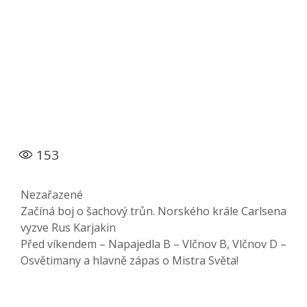
153
Rubriky
Nezařazené
Začíná boj o šachový trůn. Norského krále Carlsena
vyzve Rus Karjakin
Před víkendem – Napajedla B – Vlčnov B, Vlčnov D –
Osvětimany a hlavně zápas o Mistra Světa!