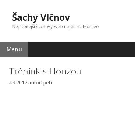
Přeskočit
na
Šachy Vlčnov
obsah
Nejčtenější šachový web nejen na Moravě
Menu
Trénink s Honzou
4.3.2017
autor:
petr