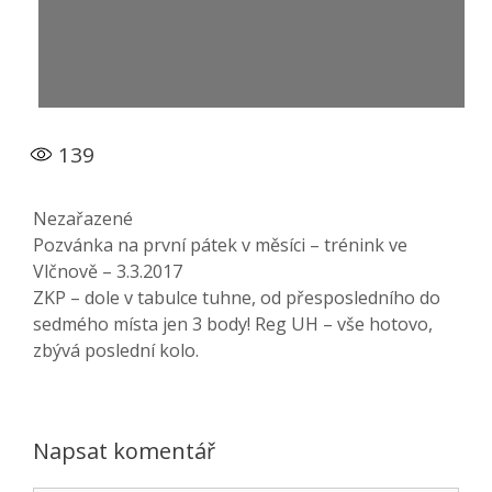
139
Rubriky
Nezařazené
Pozvánka na první pátek v měsíci – trénink ve
Vlčnově – 3.3.2017
ZKP – dole v tabulce tuhne, od přesposledního do
sedmého místa jen 3 body! Reg UH – vše hotovo,
zbývá poslední kolo.
Napsat komentář