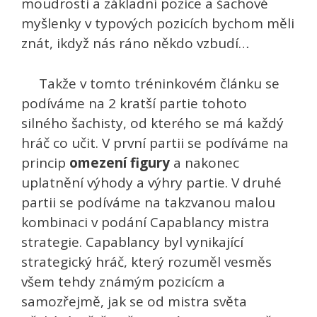
moudrosti a základní pozice a šachové
myšlenky v typových pozicích bychom měli
znát, ikdyž nás ráno někdo vzbudí…
Takže v tomto tréninkovém článku se
podíváme na 2 kratší partie tohoto
silného šachisty, od kterého se má každý
hráč co učit. V první partii se podíváme na
princip
omezení figury
a nakonec
uplatnění výhody a výhry partie. V druhé
partii se podíváme na takzvanou malou
kombinaci v podání Capablancy mistra
strategie. Capablancy byl vynikající
strategický hráč, který rozuměl vesměs
všem tehdy známým pozicícm a
samozřejmě, jak se od mistra světa