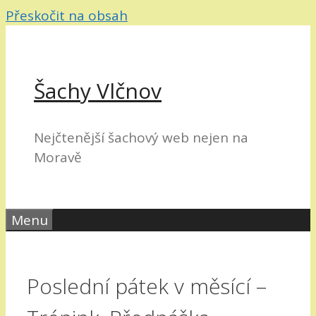
Přeskočit na obsah
Šachy Vlčnov
Nejčtenější šachový web nejen na
Moravě
Menu
Poslední pátek v měsící –