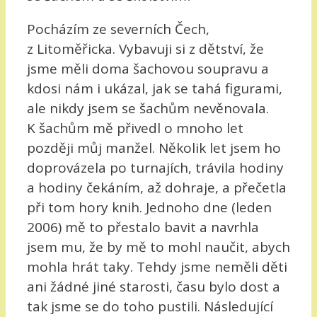
Pocházím ze severních Čech,
z Litoměřicka. Vybavuji si z dětství, že
jsme měli doma šachovou soupravu a
kdosi nám i ukázal, jak se tahá figurami,
ale nikdy jsem se šachům nevěnovala.
K šachům mě přivedl o mnoho let
později můj manžel. Několik let jsem ho
doprovázela po turnajích, trávila hodiny
a hodiny čekáním, až dohraje, a přečetla
při tom hory knih. Jednoho dne (leden
2006) mě to přestalo bavit a navrhla
jsem mu, že by mě to mohl naučit, abych
mohla hrát taky. Tehdy jsme neměli děti
ani žádné jiné starosti, času bylo dost a
tak jsme se do toho pustili. Následující