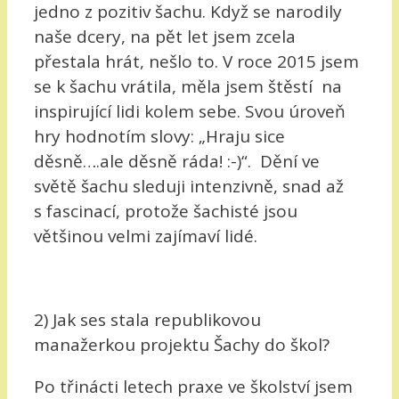
jedno z pozitiv šachu. Když se narodily
naše dcery, na pět let jsem zcela
přestala hrát, nešlo to. V roce 2015 jsem
se k šachu vrátila, měla jsem štěstí na
inspirující lidi kolem sebe. Svou úroveň
hry hodnotím slovy: „Hraju sice
děsně….ale děsně ráda! :-)“. Dění ve
světě šachu sleduji intenzivně, snad až
s fascinací, protože šachisté jsou
většinou velmi zajímaví lidé.
2) Jak ses stala republikovou
manažerkou projektu Šachy do škol?
Po třinácti letech praxe ve školství jsem