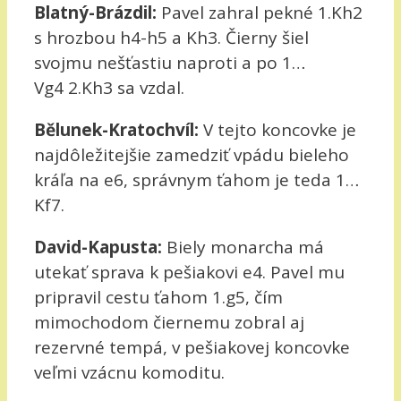
Blatný-Brázdil:
Pavel zahral pekné 1.Kh2
s hrozbou h4-h5 a Kh3. Čierny šiel
svojmu nešťastiu naproti a po 1…
Vg4 2.Kh3 sa vzdal.
Bělunek-Kratochvíl:
V tejto koncovke je
najdôležitejšie zamedziť vpádu bieleho
kráľa na e6, správnym ťahom je teda 1…
Kf7.
David-Kapusta:
Biely monarcha má
utekať sprava k pešiakovi e4. Pavel mu
pripravil cestu ťahom 1.g5, čím
mimochodom čiernemu zobral aj
rezervné tempá, v pešiakovej koncovke
veľmi vzácnu komoditu.