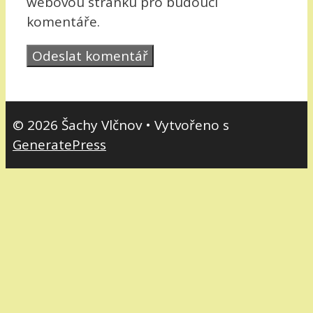
webovou stránku pro budoucí
komentáře.
© 2026 Šachy Vlčnov
• Vytvořeno s
GeneratePress