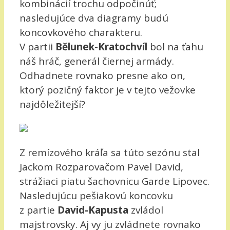
kombinácií trochu odpočinúť;
nasledujúce dva diagramy budú
koncovkového charakteru.
V partii
Bělunek-Kratochvíl
bol na ťahu
náš hráč, generál čiernej armády.
Odhadnete rovnako presne ako on,
ktorý pozičný faktor je v tejto vežovke
najdôležitejší?
Z remízového kráľa sa túto sezónu stal
Jackom Rozparovačom Pavel David,
strážiaci piatu šachovnicu Garde Lipovec.
Nasledujúcu pešiakovú koncovku
z partie
David-Kapusta
zvládol
majstrovsky. Aj vy ju zvládnete rovnako