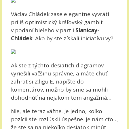
Václav Chládek zase elegantne vyvrátil
príliš optimistický kráľovský gambit
v podaní bieleho v partii
Slanicay-
Chládek
. Ako by ste získali iniciatívu vy?
Ak ste z týchto desiatich diagramov
vyriešili väčšinu správne, a máte chuť
zahrať si 2.ligu E, napíšte do
komentárov, možno by sme sa mohli
dohodnúť na nejakom tom angažmá…
Nie, ale teraz vážne. Je jedno, koľko
pozícii ste rozlúskli úspešne. Je nám cťou,
že ste sa na niekoľko desiatok minút