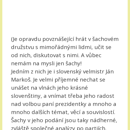
(Je opravdu povznášející hrát v šachovém
družstvu s mimořádnými lidmi, učit se
od nich, diskutovat s nimi. A vůbec
nemám na mysli jen šachy!
Jedním z nich je i slovenský velmistr Ján
Markoš. Je velmi příjemné nechat se
unášet na vlnách jeho krásné
slovenštiny, a vnímat třeba jeho radost
nad volbou paní prezidentky a mnoho a
mnoho dalších témat, věcí a souvislostí.
Šachy v jeho podání jsou taky nádherné,
zvláště společné analýzy po partiích.