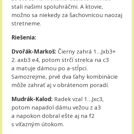
stali našimi spoluhráčmi. A ktovie,
možno sa niekedy za šachovnicou naozaj
stretneme.
Riešenia:
Dvořák-Markoš:
Čierny zahrá 1…Jxb3+
2. axb3 e4, potom strčí strelca na c3
a matuje dámou po a-stĺpci.
Samozrejme, prvé dva ťahy kombinácie
môže zahrať aj v obrátenom poradí.
Mudrák-Kalod:
Radek vzal 1…Jxc3,
potom napadol dámu vežou z a3
a napokon dobral ešte aj na f2
s víťazným útokom.