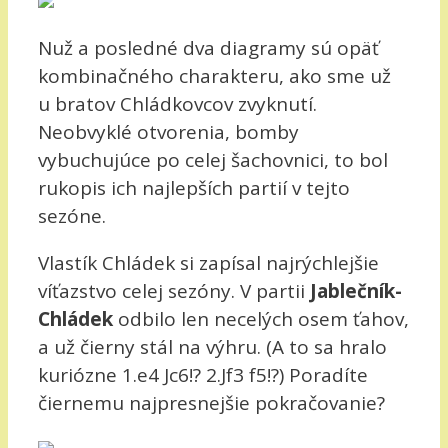
Nuž a posledné dva diagramy sú opäť
kombinačného charakteru, ako sme už
u bratov Chládkovcov zvyknutí.
Neobvyklé otvorenia, bomby
vybuchujúce po celej šachovnici, to bol
rukopis ich najlepších partií v tejto
sezóne.
Vlastík Chládek si zapísal najrýchlejšie
víťazstvo celej sezóny. V partii
Jablečník-
Chládek
odbilo len necelých osem ťahov,
a už čierny stál na výhru. (A to sa hralo
kuriózne 1.e4 Jc6!? 2.Jf3 f5!?) Poradíte
čiernemu najpresnejšie pokračovanie?