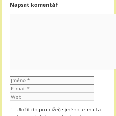
Napsat komentář
Komentář
Jméno
E-
mail
Web
Uložit do prohlížeče jméno, e-mail a