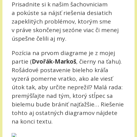
Prisadnite si k našim šachovniciam
a pokúste sa nájsť riešenia desiatich
zapeklitých problémov, ktorým sme
v práve skončenej sezóne viac či menej
úspešne čelili aj my.
Pozícia na prvom diagrame je z mojej
partie (
Dvořák-Markoš
, čierny na ťahu).
Rošádové postavenie bieleho kráľa
vyzerá pomerne vratko, ako ale viesť
útok tak, aby určite neprežil? Malá rada:
premýšľajte nad tým, ktorý stĺpec sa
bielemu bude brániť najťažšie… Riešenie
tohto aj ostatných diagramov nájdete
na konci textu.