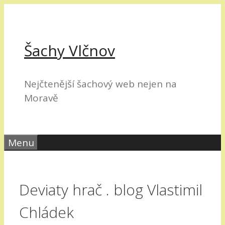
Přeskočit
na
obsah
Šachy Vlčnov
Nejčtenější šachový web nejen na
Moravě
Menu
Deviaty hrač . blog Vlastimil
Chládek