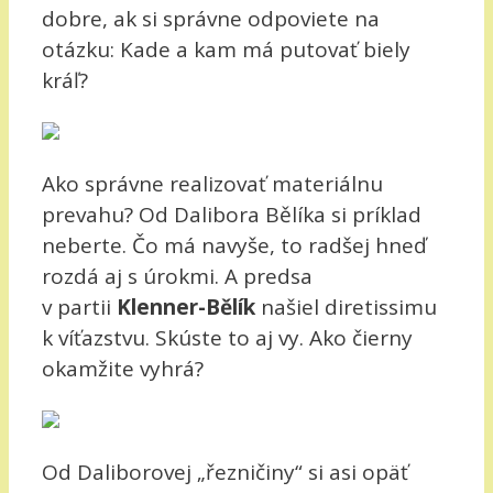
dobre, ak si správne odpoviete na
otázku: Kade a kam má putovať biely
kráľ?
Ako správne realizovať materiálnu
prevahu? Od Dalibora Bělíka si príklad
neberte. Čo má navyše, to radšej hneď
rozdá aj s úrokmi. A predsa
v partii
Klenner-Bělík
našiel diretissimu
k víťazstvu. Skúste to aj vy. Ako čierny
okamžite vyhrá?
Od Daliborovej „řezničiny“ si asi opäť