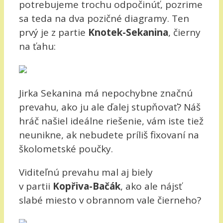
potrebujeme trochu odpočinúť, pozrime
sa teda na dva pozičné diagramy. Ten
prvý je z partie
Knotek-Sekanina
, čierny
na ťahu:
Jirka Sekanina má nepochybne značnú
prevahu, ako ju ale ďalej stupňovať? Náš
hráč našiel ideálne riešenie, vám iste tiež
neunikne, ak nebudete príliš fixovaní na
školometské poučky.
Viditeľnú prevahu mal aj biely
v partii
Kopřiva-Bačák
, ako ale nájsť
slabé miesto v obrannom vale čierneho?