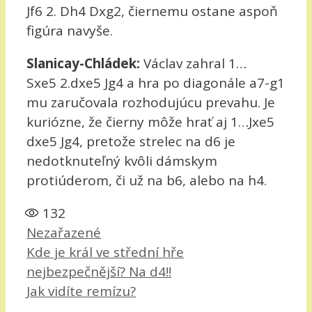
Jf6 2. Dh4 Dxg2, čiernemu ostane aspoň
figúra navyše.
Slanicay-Chládek:
Václav zahral 1…
Sxe5 2.dxe5 Jg4 a hra po diagonále a7-g1
mu zaručovala rozhodujúcu prevahu. Je
kuriózne, že čierny môže hrať aj 1…Jxe5
dxe5 Jg4, pretože strelec na d6 je
nedotknuteľný kvôli dámskym
protiúderom, či už na b6, alebo na h4.
132
Rubriky
Nezařazené
Kde je král ve střední hře
nejbezpečnější? Na d4!!
Jak vidíte remízu?