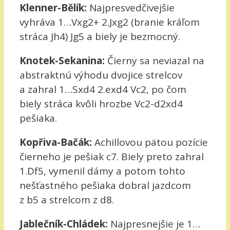
Klenner-Bělík:
Najpresvedčivejšie
vyhráva 1…Vxg2+ 2.Jxg2 (branie kráľom
stráca Jh4) Jg5 a biely je bezmocný.
Knotek-Sekanina:
Čierny sa neviazal na
abstraktnú výhodu dvojice strelcov
a zahral 1…Sxd4 2.exd4 Vc2, po čom
biely stráca kvôli hrozbe Vc2-d2xd4
pešiaka.
Kopřiva-Bačák:
Achillovou pätou pozície
čierneho je pešiak c7. Biely preto zahral
1.Df5, vymenil dámy a potom tohto
nešťastného pešiaka dobral jazdcom
z b5 a strelcom z d8.
Jablečník-Chládek:
Najpresnejšie je 1…