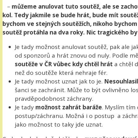
–
můžeme anulovat tuto soutěž, ale se zachov
kol. Tedy jakmile se bude hrát, bude mít soutěž
bychom ve stejných soutěžích, nikoho bychom n
soutěž protáhla na dva roky. Nic tragického by 
Je tady možnost anulovat soutěž, pak ale jak
od sponzorů a hrát znovu od nuly. Podle m
soutěže v ČR vůbec kdy chtěl hrát
a chtěl d
než do soutěže která nehraje fér.
Je tady možnost uznat jak to je.
Nesouhlasil
šanci se zachránit. Může to být ovlivněno l
pravděpodobnost záchrany.
Je tady
možnost zahrát baráže
. Myslím tím 
postup/záchranu. Možná i o postup a záchran
jako možnost to taky jde uznat.