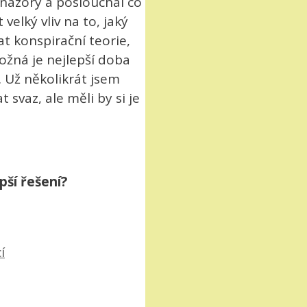
h názory a poslouchal co
velký vliv na to, jaký
at konspirační teorie,
žná je nejlepší doba
t. Už několikrát jsem
svaz, ale měli by si je
pší řešení?
í