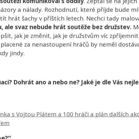
soutěží komunikoval s oddíly
. Zeptal se na jejic
í názory a nálady. Rozhodnutí, které příjde bude mít 
ít hrát šachy v příštích letech. Nechci tady malov
u, ale svaz nebude hrát soutěže bez družstev.
Mo
lepšit, jak je změnit, jak je družstvům víc zpříjemni
zaplacené za nenastoupení hráčů by neměl dostávat 
kdy jindy.
uaci? Dohrát ano a nebo ne? Jaké je dle Vás nejle
ka s Vojtou Plátem a 100 hráči a plán dalších akc
ářem
ne?“