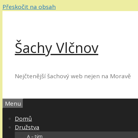
Přeskočit na obsah
Šachy Vlčnov
Nejčtenější šachový web nejen na Moravě
Menu
Domů
Družstva
A – tým