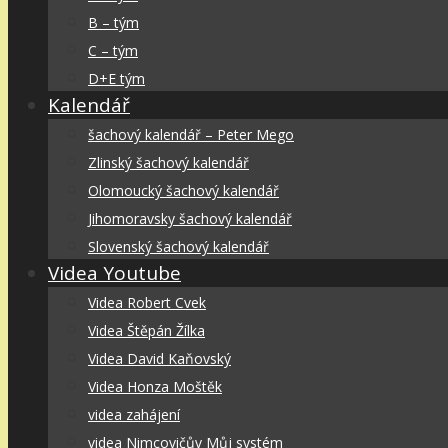
B – tým
C – tým
D+E tým
Kalendář
šachový kalendář – Peter Mego
Zlinský šachový kalendář
Olomoucký šachový kalendář
Jihomoravsky šachový kalendář
Slovenský šachový kalendář
Videa Youtube
Videa Robert Cvek
Videa Štěpán Žílka
Videa David Kaňovský
Videa Honza Moštěk
videa zahájení
videa Nimcovičův Můj systém