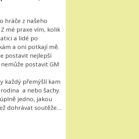
ro hráče z našeho
 Z mé praxe vím, kolik
tici a lidé po
kám a oni potkají mě.
 postavit nejlepší
yž nemůže postavit GM
kdy každý přemýšlí kam
li rodina a nebo šachy.
 úplně jedno, jakou
 než dohrávat soutěže…