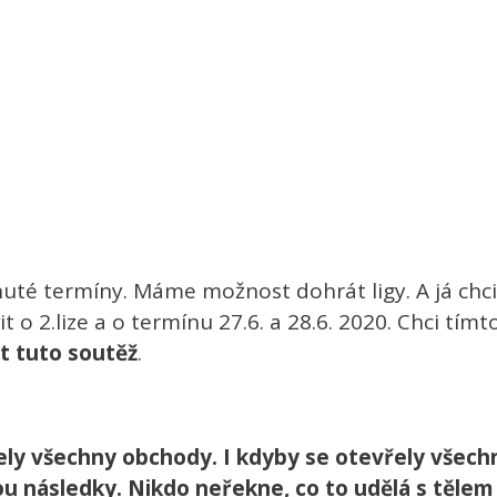
é termíny. Máme možnost dohrát ligy. A já chci 
 2.lize a o termínu 27.6. a 28.6. 2020. Chci tímto
t tuto soutěž
.
řely všechny obchody. I kdyby se otevřely všechn
ou následky. Nikdo neřekne, co to udělá s tělem