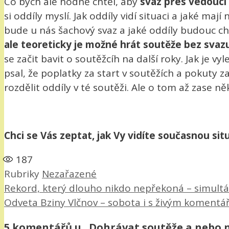
Co bych ale hodně chtěl, aby
svaz přes vedoucí 
si oddíly myslí. Jak oddíly vidí situaci a jaké maj
bude u nás šachový svaz a jaké oddíly budouc cht
ale teoreticky je možné hrát soutěže bez svaz
se začit bavit o soutěžcíh na další roky. Jak je vy
psal, že poplatky za start v soutěžích a pokuty 
rozdělit oddíly v té soutěži. Ale o tom až zase ně
Chci se Vás zeptat, jak Vy vidíte současnou sit
187
Rubriky
Nezařazené
Rekord, který dlouho nikdo nepřekoná – simultán
Odveta Bziny Vlčnov – sobota i s živým koment
5 komentářů u „Dohrávat soutěže a nebo 