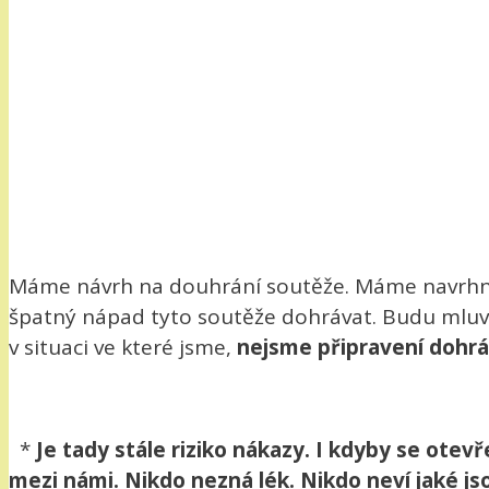
Máme návrh na douhrání soutěže. Máme navrhnut
špatný nápad tyto soutěže dohrávat. Budu mluvit o
v situaci ve které jsme,
nejsme připravení dohrá
*
Je tady stále riziko nákazy. I kdyby se otev
mezi námi. Nikdo nezná lék. Nikdo neví jaké js