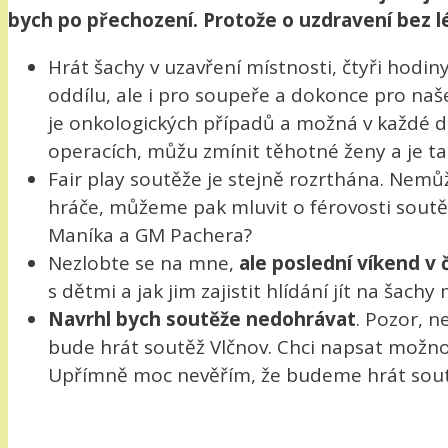
bych po přechození. Protože o uzdravení bez lé
Hrát šachy v uzavření místnosti, čtyři hodi
oddílu, ale i pro soupeře a dokonce pro naš
je onkologických případů a možná v každé de
operacích, můžu zmínit těhotné ženy a je t
Fair play soutěže je stejně rozrthána. Nem
hráče, můžeme pak mluvit o férovosti soutě
Maníka a GM Pachera?
Nezlobte se na mne,
ale poslední víkend v 
s dětmi a jak jim zajistit hlídání jít na šac
Navrhl bych soutěže nedohrávat
. Pozor, n
bude hrát soutěž Vlčnov. Chci napsat možno
Upřímně moc nevěřím, že budeme hrát soutěže