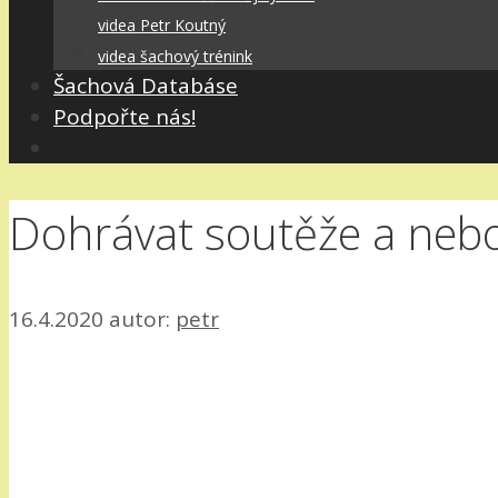
videa Petr Koutný
videa šachový trénink
Šachová Databáse
Podpořte nás!
Dohrávat soutěže a neb
16.4.2020
autor:
petr