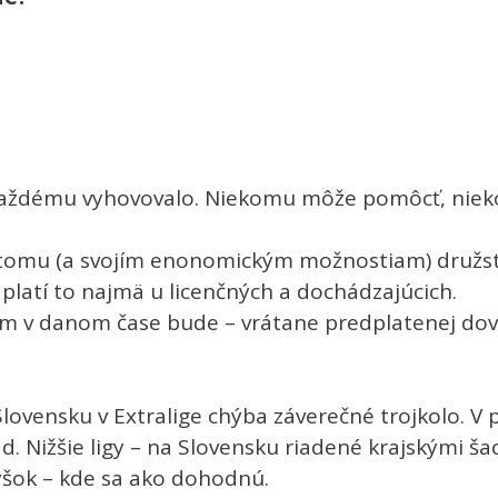
y každému vyhovovalo. Niekomu môže pomôcť, niek
K tomu (a svojím enonomickým možnostiam) družstv
– platí to najmä u licenčných a dochádzajúcich.
 kým v danom čase bude – vrátane predplatenej do
Slovensku v Extralige chýba záverečné trojkolo. V 
d. Nižšie ligy – na Slovensku riadené krajskými š
vyšok – kde sa ako dohodnú.