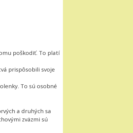
omu poškodiť. To platí
á prispôsobili svoje
volenky. To sú osobné
prvých a druhých sa
achovými zväzmi sú