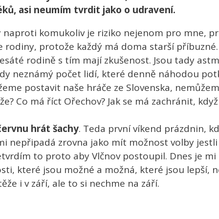
ků, asi neumím tvrdit jako o udravení.
ny naproti komukoliv je riziko nejenom pro mne, p
e rodiny, protože každý má doma starší příbuzné.
sáté rodině s tím mají zkušenost. Jsou tady astma
ady neznámý počet lidí, které denně náhodou pot
ůžeme postavit naše hráče ze Slovenska, nemůžeme
že? Co má říct Ořechov? Jak se má zachránit, kd
červnu hrát šachy
. Teda první víkend prázdnin, 
hy mi nepřipadá zrovna jako mít možnost volby jest
etvrdím to proto aby Vlčnov postoupil. Dnes je mi
sti, které jsou možné a možná, které jsou lepší,
 i v září, ale to si nechme na září.