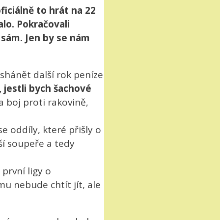
iciálně to hrát na 22
alo. Pokračovali
 sám. Jen by se nám
 shánět další rok peníze
 jestli bych šachové
a boj proti rakovině,
se oddíly, které přišly o
ší soupeře a tedy
první ligy o
u nebude chtít jít, ale