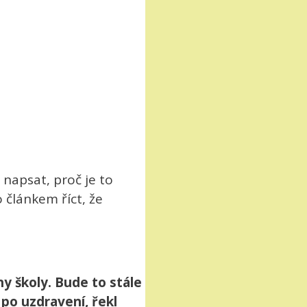
napsat, proč je to
 článkem říct, že
y školy. Bude to stále
 po uzdravení, řekl