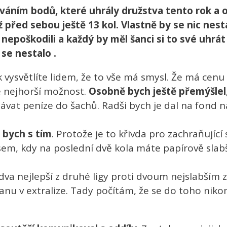
áním bodů, které uhrály družstva tento rok a of
 před sebou ještě 13 kol. Vlastně by se nic nest
epoškodili a každý by měl šanci si to své uhrát
se nestalo .
 vysvětlíte lidem, že to vše má smysl. Že má cenu
ě nejhorší možnost.
Osobně bych ještě přemýšlel,
ávat peníze do šachů. Radši bych je dal na fond n
 bych s tím
. Protože je to křivda pro zachraňující 
osem, kdy na poslední dvě kola máte papírově slab
dva nejlepší z druhé ligy proti dvoum nejslabším z 
u v extralize. Tady počítám, že se do toho nikom