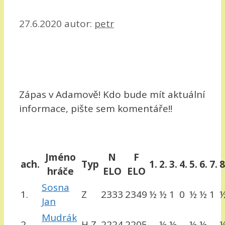
27.6.2020
autor:
petr
Zápas v Adamově! Kdo bude mít aktuální
informace, pište sem komentáře!!
Jméno
N
F
ach.
Typ
1.
2.
3.
4.
5.
6.
7.
8
hráče
ELO
ELO
Sosna
1.
Z
2333
2349
½
½
1
0
½
½
1
Jan
Mudrák
2.
H Z
2224
2205
½
½
½
½