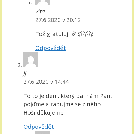
Víťa
27.6.2020 v 20:12
Tož gratuluji 🎉🥇🥇🥇
Odpovědět
JJ.
27.6.2020 v 14:44
To to je den , který dal nám Pán,
pojďme a radujme se z něho.
Hoši děkujeme !
Odpovědět