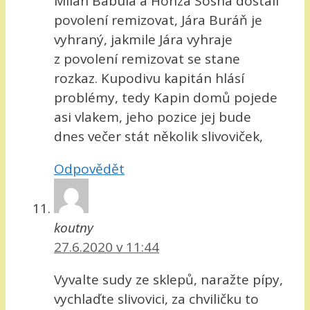
Milan Babula a Honza Sosna dostali
povolení remizovat, Jára Buráň je
vyhraný, jakmile Jára vyhraje
z povolení remizovat se stane
rozkaz. Kupodivu kapitán hlásí
problémy, tedy Kapin domů pojede
asi vlakem, jeho pozice jej bude
dnes večer stát několik slivoviček,
Odpovědět
koutny
27.6.2020 v 11:44
Vyvalte sudy ze sklepů, naražte pípy,
vychlaďte slivovici, za chviličku to