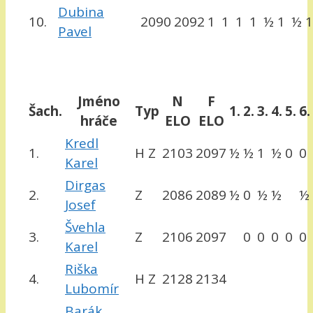
Dubina
10.
2090
2092
1
1
1
1
½
1
½
1
Pavel
Jméno
N
F
Šach.
Typ
1.
2.
3.
4.
5.
6.
hráče
ELO
ELO
Kredl
1.
H Z
2103
2097
½
½
1
½
0
0
Karel
Dirgas
2.
Z
2086
2089
½
0
½
½
½
Josef
Švehla
3.
Z
2106
2097
0
0
0
0
0
Karel
Riška
4.
H Z
2128
2134
Lubomír
Barák