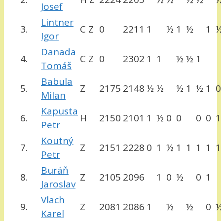
Josef
Lintner
3.
C Z
0
2211
1
½
1
½
1
Igor
Danada
4.
C Z
0
2302
1
1
½
½
1
Tomáš
Babula
5.
Z
2175
2148
½
½
½
1
½
1
0
Milan
Kapusta
6.
H
2150
2101
1
½
0
0
0
0
1
Petr
Koutný
7.
Z
2151
2228
0
1
½
1
1
1
1
1
Petr
Buráň
8.
Z
2105
2096
1
0
½
0
1
Jaroslav
Vlach
9.
Z
2081
2086
1
½
½
0
Karel