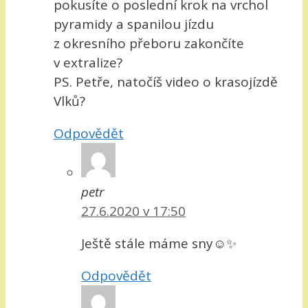
pokusíte o poslední krok na vrchol
pyramidy a spanilou jízdu
z okresního přeboru zakončíte
v extralize?
PS. Petře, natočíš video o krasojízdě
Vlků?
Odpovědět
petr
27.6.2020 v 17:50
Ještě stále máme sny☺✨
Odpovědět