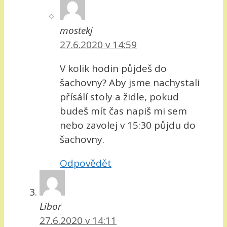
mostekj
27.6.2020 v 14:59
V kolik hodin půjdeš do
šachovny? Aby jsme nachystali
přísálí stoly a židle, pokud
budeš mít čas napiš mi sem
nebo zavolej v 15:30 půjdu do
šachovny.
Odpovědět
Libor
27.6.2020 v 14:11