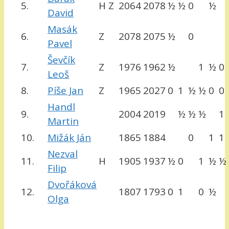
5.
H Z
2064
2078
½
½
0
½
David
Masák
6.
Z
2078
2075
½
0
Pavel
Ševčík
7.
Z
1976
1962
½
1
½
0
Leoš
8.
Píše Jan
Z
1965
2027
0
1
½
½
0
0
Handl
9.
2004
2019
½
½
½
1
Martin
10.
Mižák Ján
1865
1884
0
1
1
Nezval
11.
H
1905
1937
½
0
1
½
½
Filip
Dvořáková
12.
1807
1793
0
1
0
½
Olga