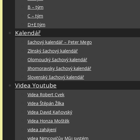
B – tým
C – tým
D+E tým
Kalendář
šachový kalendář – Peter Mego
Zlinský šachový kalendář
Olomoucký šachový kalendář
Jihomoravsky šachový kalendář
Slovenský šachový kalendář
Videa Youtube
Videa Robert Cvek
Videa Štěpán Žílka
Videa David Kaňovský
Videa Honza Moštěk
videa zahájení
videa Nimcovičův Můj systém