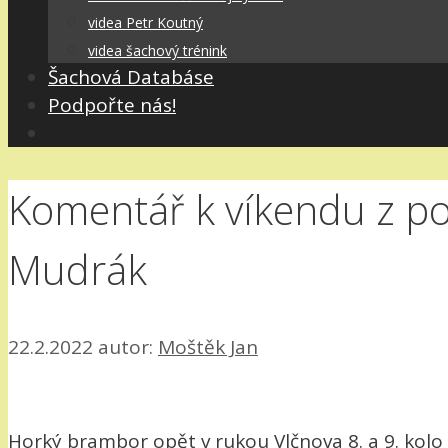
videa Petr Koutný
videa šachový trénink
Šachová Databáse
Podpořte nás!
Komentář k víkendu z po
Mudrák
22.2.2022
autor:
Moštěk Jan
Horký brambor opět v rukou Vlčnova 8. a 9. kol