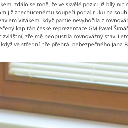
, zdálo se mně, že ve skvělé pozici již bílý nic n
tom již znechucenému soupeři podal ruku na souhl
avlem Vitákem, když partie nevybočila z rovnováh
pečený kapitán české reprezentace GM Pavel Šimáče
c zvláštní, zřejmě neopustila rovnovážný stav. Le
k, když ve střední hře přehrál nebezpečného Jana 