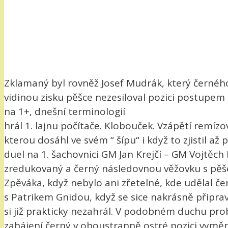
Zklamaný byl rovněž Josef Mudrák, který černého
vidinou zisku pěšce nezesiloval pozici postupem n
na 1+, dnešní terminologií
hrál 1. lajnu počítače. Klobouček. Vzápětí remí
kterou dosáhl ve svém “ šípu“ i když to zjistil a
duel na 1. šachovnici GM Jan Krejčí – GM Vojtěch 
zredukovaný a černý následovnou věžovku s pěšce
Zpěváka, když nebylo ani zřetelné, kde udělal čer
s Patrikem Gnidou, když se sice nakrásně připravi
si již prakticky nezahrál. V podobném duchu pr
zahájení černý v oboustranně ostré pozici vyměnil 