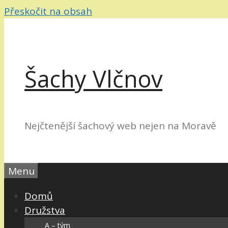
Přeskočit na obsah
Šachy Vlčnov
Nejčtenější šachový web nejen na Moravě
Menu
Domů
Družstva
A – tým