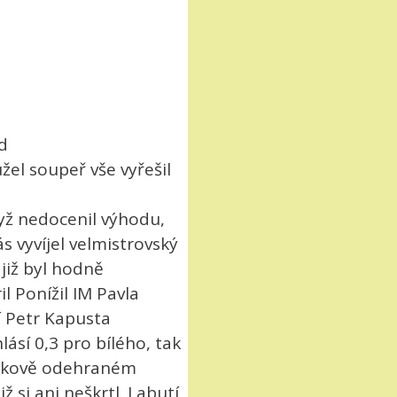
d
žel soupeř vše vyřešil
dyž nedocenil výhodu,
s vyvíjel velmistrovský
 již byl hodně
 Ponížil IM Pavla
cí Petr Kapusta
ásí 0,3 pro bílého, tak
leskově odehraném
ž si ani neškrtl. Labutí