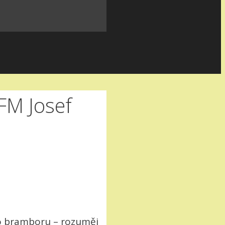
FM Josef
ho bramboru – rozuměj