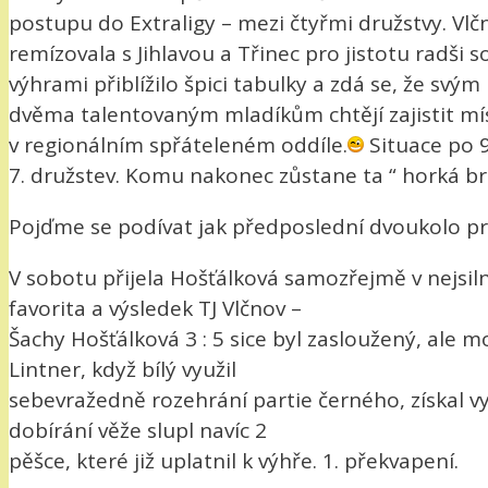
postupu do Extraligy – mezi čtyřmi družstvy. V
remízovala s Jihlavou a Třinec pro jistotu radši 
výhrami přiblížilo špici tabulky a zdá se, že svým
dvěma talentovaným mladíkům chtějí zajistit mí
v regionálním spřáteleném oddíle.
Situace po 
7. družstev. Komu nakonec zůstane ta “ horká b
Pojďme se podívat jak předposlední dvoukolo pr
V sobotu přijela Hošťálková samozřejmě v nejsi
favorita a výsledek TJ Vlčnov –
Šachy Hošťálková 3 : 5 sice byl zasloužený, ale mo
Lintner, když bílý využil
sebevražedně rozehrání partie černého, získal vy
dobírání věže slupl navíc 2
pěšce, které již uplatnil k výhře. 1. překvapení.