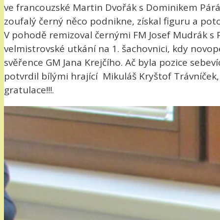
ve francouzské Martin Dvořák s Dominikem Párákem
zoufalý černý něco podnikne, získal figuru a po
V pohodě remizoval černými FM Josef Mudrák s P
velmistrovské utkání na 1. šachovnici, kdy novo
svěřence GM Jana Krejčího. Ač byla pozice sebeví
potvrdil bílými hrající Mikuláš Kryštof Trávníče
gratulace!!!.