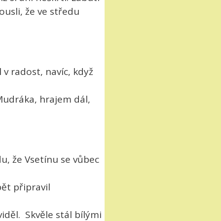
usli, že ve středu
 v radost, navíc, když
Mudráka, hrajem dál,
du, že Vsetínu se vůbec
ět připravil
děl. Skvěle stál bílými