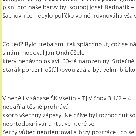
písní pro naše barvy byl souboj Josef Bednařík – 
šachovnice nebylo políčko volné, rovnováha vša
Co teď? Bylo třeba smutek spláchnout, což se nám 
s námi hodoval Jan Ondrůšek,
který nedávno oslavil 60-té narozeniny. Srdečn
Starák porazí Hošťálkovou zdála být velmi blízko 
V neděli v zápase ŠK Vsetín – TJ Vlčnov 3 1/2 – 4
nedaří a těsně prohrává
skoro všechny zápasy. Nejdříve byl rozhodnut sou
neortodoxní variantu, ve které se
černý vůbec neorientoval a brzy poztrácel co se 