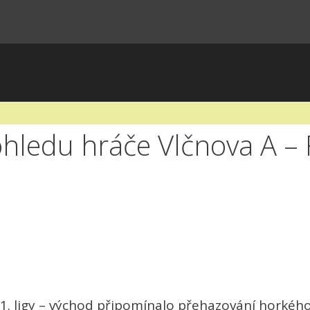
hledu hráče Vlčnova A – 
o 1. ligy – východ připomínalo přehazování horké