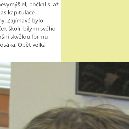
evymýšlel, počkal si až
as kapitulace.
y. Zajímavé bylo
k školil bílými svého
tošní skvělou formu
Bosáka. Opět velká