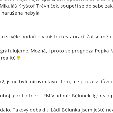
Mikuláš Kryštof Trávníček, soupeři se do sebe zako
k narušena nebyla.
skvěle podařilo v místní restauraci. Žal se měnil
ě gratulujeme. Možná, i proto se prognóza Pepka 
realitě.
 1/2, jsme byli mírným favoritem, ale pouze z důvo
boj Igor Lintner – FM Vladimír Bělunek. Igor si op
dalo. Takový debakl u Ládi Bělunka jsem ještě nevi