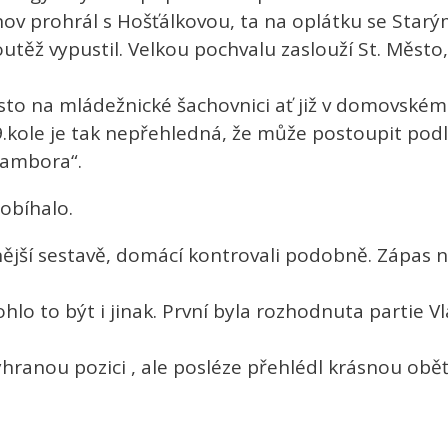
lčnov prohrál s Hošťálkovou, ta na oplátku se St
soutěž vypustil. Velkou pochvalu zaslouží St. Měst
sto na mládežnické šachovnici ať již v domovské
9.kole je tak nepřehledná, že může postoupit po
rambora“.
obíhalo.
lnější sestavě, domácí kontrovali podobně. Zápas
hlo to být i jinak. První byla rozhodnuta partie Vl
hranou pozici , ale posléze přehlédl krásnou oběť 