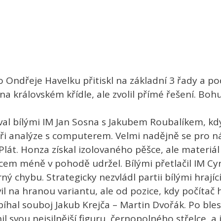
 Ondřeje Havelku přitiskl na základní 3 řady a po
a královském křídle, ale zvolil přímé řešení. Bohu
zoval bílými IM Jan Sosna s Jakubem Roubalíkem, k
ž při analýze s computerem. Velmi nadějně se pro ná
Plát. Honza získal izolovaného pěšce, ale materiál
m méně v pohodě udržel. Bílými přetlačil IM Cyril
ný chybu. Strategicky nezvládl partii bílými hrají
l na hranou variantu, ale od pozice, kdy počítač hl
obíhal souboj Jakub Krejča – Martin Dvořák. Po b
svou nejsilnější figuru, černopolného střelce, a ji