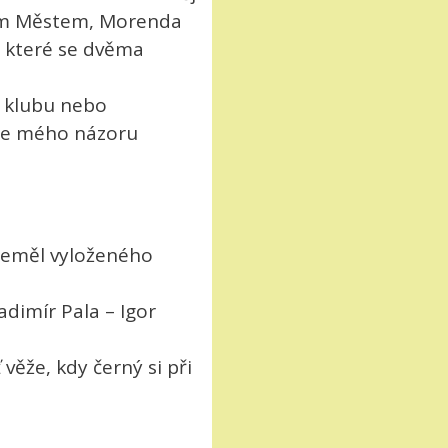
arým Městem, Morenda
o, které se dvěma
m klubu nebo
dle mého názoru
 neměl vyloženého
adimír Pala – Igor
věže, kdy černý si při