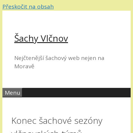
Přeskočit na obsah
Šachy Vlčnov
Nejčtenější šachový web nejen na
Moravě
Menu
Konec šachové sezóny