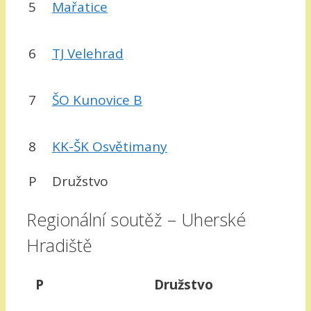
5
Mařatice
6
TJ Velehrad
7
ŠO Kunovice B
8
KK-ŠK Osvětimany
P
Družstvo
Regionální soutěž – Uherské
Hradiště
P
Družstvo