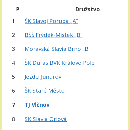
P
Družstvo
1
ŠK Slavoj Poruba „A“
2
BŠŠ Frýdek-Místek „B“
3
Moravská Slavia Brno „B“
4
ŠK Duras BVK Královo Pole
5
Jezdci Jundrov
6
ŠK Staré Město
7
TJ Vlčnov
8
SK Slavia Orlová