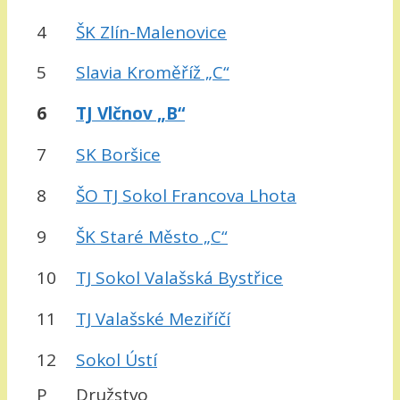
4
ŠK Zlín-Malenovice
5
Slavia Kroměříž „C“
6
TJ Vlčnov „B“
7
SK Boršice
8
ŠO TJ Sokol Francova Lhota
9
ŠK Staré Město „C“
10
TJ Sokol Valašská Bystřice
11
TJ Valašské Meziříčí
12
Sokol Ústí
P
Družstvo