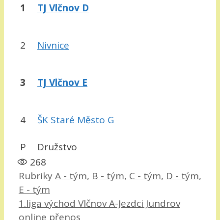
1
TJ Vlčnov D
2
Nivnice
3
TJ Vlčnov E
4
ŠK Staré Město G
P
Družstvo
268
Rubriky
A - tým
,
B - tým
,
C - tým
,
D - tým
,
E - tým
1.liga východ Vlčnov A-Jezdci Jundrov
online přenos