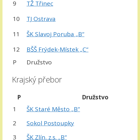
9
TŽ Třinec
10
TJ Ostrava
11
ŠK Slavoj Poruba „B“
12
BŠŠ Frýdek-Místek „C“
P
Družstvo
Krajský přebor
P
Družstvo
1
ŠK Staré Město „B“
2
Sokol Postoupky
3
ŠK Zlín, z.s. „B“