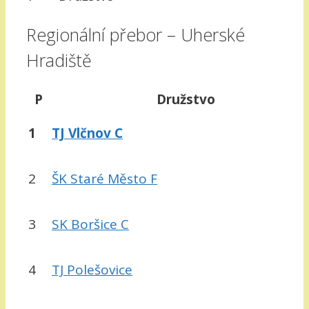
Regionální přebor – Uherské
Hradiště
P
Družstvo
1
TJ Vlčnov C
2
ŠK Staré Město F
3
SK Boršice C
4
TJ Polešovice