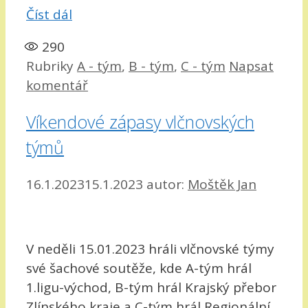
Číst dál
290
Rubriky
A - tým
,
B - tým
,
C - tým
Napsat
komentář
Víkendové zápasy vlčnovských
týmů
16.1.2023
15.1.2023
autor:
Moštěk Jan
V neděli 15.01.2023 hráli vlčnovské týmy
své šachové soutěže, kde A-tým hrál
1.ligu-východ, B-tým hrál Krajský přebor
Zlínského kraje a C-tým hrál Regionální