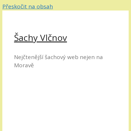
Přeskočit na obsah
Šachy Vlčnov
Nejčtenější šachový web nejen na
Moravě