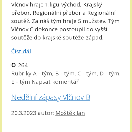
Vlčnov hraje 1.ligu-východ, Krajský
přebor, Regionální přebor a Regionální
soutěž. Za náš tým hraje 5 mužstev. Tým
Vlčnov C dokonce postoupil do vyšší
soutěže do krajské soutěže-západ.
Číst dál
264
Rubriky
A - tým
,
B - tým
,
C - tým
,
D - tým
,
E - tým
Napsat komentář
Nedělní zápasy Vlčnov B
20.3.2023
autor:
Moštěk Jan