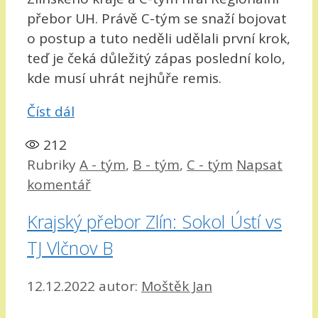
přebor UH. Právě C-tým se snaží bojovat
o postup a tuto neděli udělali první krok,
teď je čeká důležitý zápas poslední kolo,
kde musí uhrát nejhůře remis.
Číst dál
212
Rubriky
A - tým
,
B - tým
,
C - tým
Napsat
komentář
Krajský přebor Zlín: Sokol Ústí vs
TJ Vlčnov B
12.12.2022
autor:
Moštěk Jan