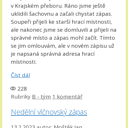
v Krajském přeboru. Ráno jsme ještě
uklidili šachovnu a začali chystat zápas.
Soupeři přijeli ke starší hrací místnosti,
ale nakonec jsme se domluvili a přijeli na
správné místo a zápas mohl začít. Tímto
se jim omlouvám, ale v novém zápisu už
je napsaná správná adresa hrací
místnosti.
Číst dál
228
Rubriky
B - tým
1 komentář
Nedělní vlčnovský zápas
13.2.2023
autor:
Moštěk Jan