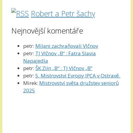
Robert a Petr šachy
Nejnovější komentáře
petr
:
Milani zachraňovali Vlčnov
petr
:
TJ Vlčnov „B“ : Fatra Slavia
Napajedla
petr
:
ŠK Zlín „B“ : TJ Vlčnov „B“
petr
:
5. Mistrovství Evropy IPCA v Ostravě.
Mirek
:
Mistrovství světa družstev seniorů
2025