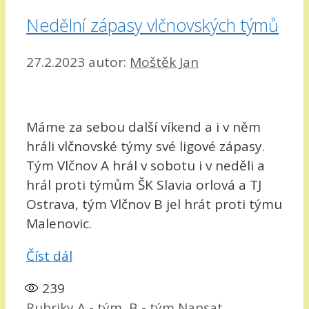
Nedělní zápasy vlčnovských týmů
27.2.2023
autor:
Moštěk Jan
Máme za sebou další víkend a i v něm
hráli vlčnovské týmy své ligové zápasy.
Tým Vlčnov A hrál v sobotu i v neděli a
hrál proti týmům ŠK Slavia orlová a TJ
Ostrava, tým Vlčnov B jel hrát proti týmu
Malenovic.
Číst dál
239
Rubriky
A - tým
,
B - tým
Napsat