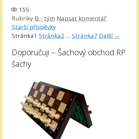
155
Rubriky
B - tým
Napsat komentář
Starší příspěvky
Stránka
1
Stránka
2
…
Stránka
7
Další
→
Doporučuji – Šachový obchod RP
šachy