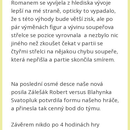
Romanem se vyvíjela z hlediska vývoje
lepší na mé straně, opticky to vypadalo,
že s této výhody bude větší zisk, ale po
pár výměnách figur a vývinu soupeřova
střelce se pozice vyrovnala a nezbylo nic
jiného než zkoušet čekat v partii se
čtyřmi střelci na nějakou chybu soupeře,
která nepřišla a partie skončila smírem.
Na poslední osmé desce naše nová
posila Zálešák Robert versus Blahynka
Svatopluk potvrdila formu našeho hráče,
a přinesla tak cenný bod do týmu.
Závěrem nikdo po 4 hodinách hry