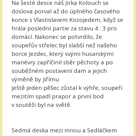
Na šesté desce náš Jirka Kolouch se
doslova porval až do úplného časového
konce s Vlastislavem Kozojedem, když se
hrála poslední partie za stavu 4 : 3 pro
domácí. Nakonec se potvrdilo, že
soupeřův střelec byl slabší než našeho
borce Jezdec, který svými husarskými
manévry zapříčinil sběr pěchoty a po
souběžném postavení dam a jejich
výměně by Jiřímu
ještě jeden pěšec zůstal k výhře, soupeři
mezitím spadl prapor a první bod
v soutěži byl na světě.
Sedmá deska mezi mnou a Sedláčkem