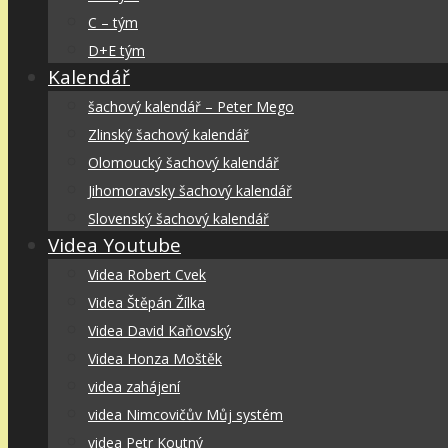
C – tým
D+E tým
Kalendář
šachový kalendář – Peter Mego
Zlinský šachový kalendář
Olomoucký šachový kalendář
Jihomoravsky šachový kalendář
Slovenský šachový kalendář
Videa Youtube
Videa Robert Cvek
Videa Štěpán Žílka
Videa David Kaňovský
Videa Honza Moštěk
videa zahájení
videa Nimcovičův Můj systém
videa Petr Koutný