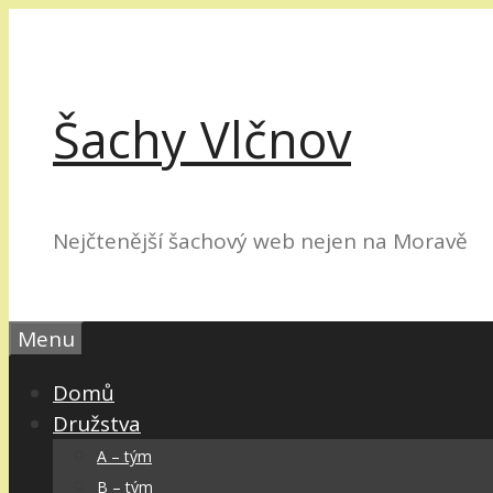
Přeskočit
na
obsah
Šachy Vlčnov
Nejčtenější šachový web nejen na Moravě
Menu
Domů
Družstva
A – tým
B – tým