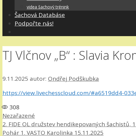
videa šachový trénink
Šachová Databáse
Podpořte nás!
TJ Vlčnov „B“ : Slavia Kro
9.11.2025
autor:
Ondřej Podškubka
https://view.livechesscloud.com/#a6519dd4-03
308
Rubriky
Nezařazené
2. FIDE OL družstev hendikepovaných šachistů, 1
Pohár 1. VASTO Karolinka 15.11.2025