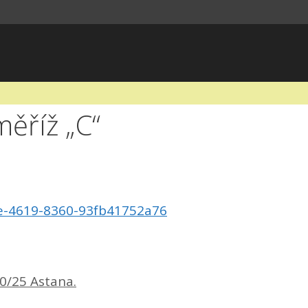
měříž „C“
3e-4619-8360-93fb41752a76
0/25 Astana.