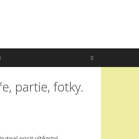
!
, partie, fotky.
tnal pocit vítězství.