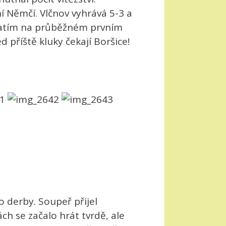
ní Němčí. Vlčnov vyhrává 5-3 a
 zatím na průběžném prvním
ed příště kluky čekají Boršice!
o derby. Soupeř přijel
ch se začalo hrát tvrdě, ale