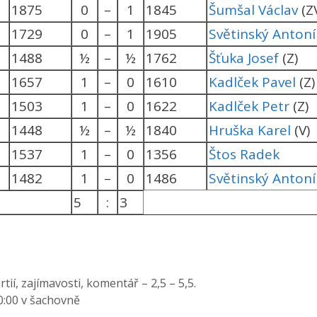
1875
0
–
1
1845
Šumšal Václav
(Z
1729
0
–
1
1905
Světinský Antoní
1488
½
–
½
1762
Šťuka Josef
(Z)
1657
1
–
0
1610
Kadlček Pavel
(Z)
1503
1
–
0
1622
Kadlček Petr
(Z)
1448
½
–
½
1840
Hruška Karel
(V)
1537
1
–
0
1356
Štos Radek
1482
1
–
0
1486
Světinský Antonín
5
:
3
ií, zajímavosti, komentář – 2,5 – 5,5.
0:00 v šachovně