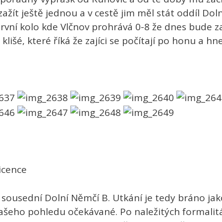
 zažít ještě jednou a v cestě jim měl stát oddíl Dol
 první kolo kde Vlčnov prohrává 0-8 že dnes bude
lišé, které říká že zajíci se počítají po honu a hn
icence
 sousední Dolní Němčí B. Utkání je tedy bráno jak
 našeho pohledu očekávané. Po naležitých formalitá