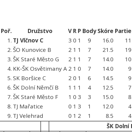
Poř.
Družstvo
V
R
P
Body
Skóre
Partie
1.
TJ Vlčnov C
3
0
1
9
16.0
11
2.
ŠO Kunovice B
2
1
1
7
21.5
19
3.
ŠK Staré Město G
2
1
1
7
14.0
10
4.
KK-ŠK Osvětimany A
2
1
0
7
14.0
9
5.
SK Boršice C
2
0
1
6
14.5
9
6.
ŠK Dolní Němčí B
1
1
1
4
12.5
7
7.
ŠK Staré Město F
1
0
3
3
15.0
8
8.
TJ Mařatice
0
1
3
1
12.0
4
9.
TJ Velehrad
0
1
2
1
8.5
4
ŠK Dolní