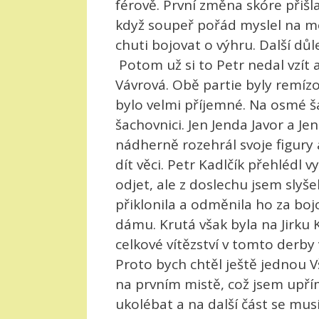
férově. První změna skóre přišl
když soupeř pořád myslel na mo
chuti bojovat o výhru. Další důle
Potom už si to Petr nedal vzít
Vávrová. Obě partie byly remízo
bylo velmi příjemné. Na osmé ša
šachovnici. Jen Jenda Javor a J
nádherně rozehrál svoje figury
dít věci. Petr Kadlčík přehlédl
odjet, ale z doslechu jsem slyše
přiklonila a odměnila ho za boj
dámu. Krutá však byla na Jirku
celkové vítězství v tomto derby
Proto bych chtěl ještě jednou
na prvním mistě, což jsem upří
ukolébat a na další část se mus