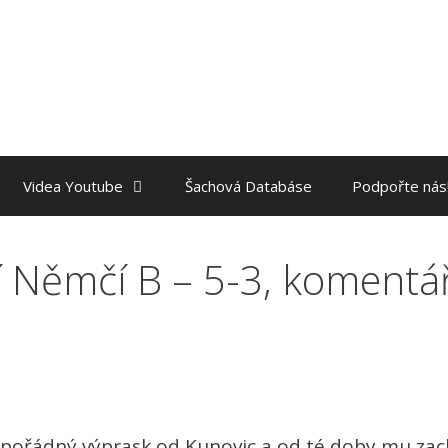
Videa Youtube
Šachová Databáse
Podpořte nás
 Němčí B – 5-3, komentáře
 pořádný výprask od Kunovic a od té doby mu zachu