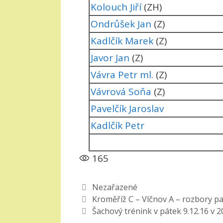
Kolouch Jiří
(ZH)
Ondrůšek Jan
(Z)
Kadlčík Marek
(Z)
Javor Jan
(Z)
Vávra Petr ml.
(Z)
Vávrová Soňa
(Z)
Pavelčík Jaroslav
Kadlčík Petr
165
Rubriky
Nezařazené
Kroměříž C – Vlčnov A – rozbory part
Šachový trénink v pátek 9.12.16 v 2