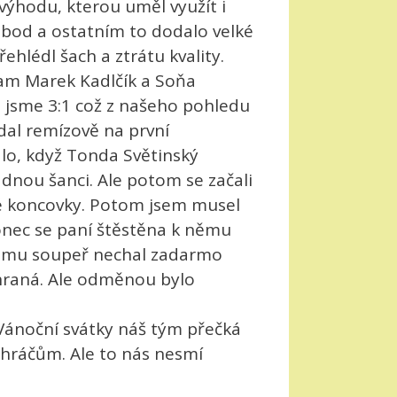
 výhodu, kterou uměl využít i
 bod a ostatním to dodalo velké
řehlédl šach a ztrátu kvality.
zam Marek Kadlčík a Soňa
i jsme 3:1 což z našeho pohledu
adal remízově na první
alo, když Tonda Světinský
dnou šanci. Ale potom se začali
ové koncovky. Potom jsem musel
 konec se paní štěstěna k němu
dyž mu soupeř nechal zadarmo
ohraná. Ale odměnou bylo
Vánoční svátky náš tým přečká
 hráčům. Ale to nás nesmí