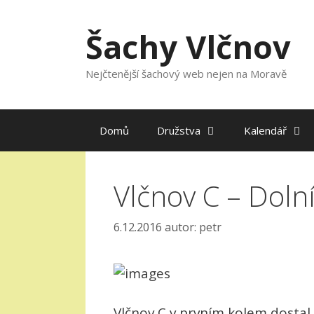
Přeskočit
na
Šachy Vlčnov
obsah
Nejčtenější šachový web nejen na Moravě
Domů
Družstva
Kalendář
Vlčnov C – Dolní
6.12.2016
autor:
petr
Vlčnov C v prvním kolem dostal