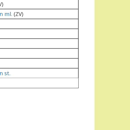
V)
n ml.
(ZV)
 st.