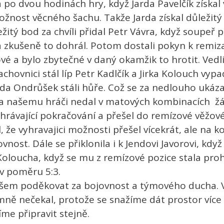
a po dvou hodinách hry, když Jarda Pavelčík získal
žnost věcného šachu. Takže Jarda získal důležitý
žitý bod za chvíli přidal Petr Vávra, když soupeř p
 a zkušeně to dohrál. Potom dostali pokyn k remi
vé a bylo zbytečné v daný okamžik to hrotit. Vedl
chovnici stál líp Petr Kadlčík a Jirka Kolouch vyp
enda Ondrůšek stáli hůře. Což se za nedlouho ukáz
 a našemu hráči nedal v matových kombinacích žá
 vyhrávající pokračování a přešel do remízové věž
l, že vyhravajici možnosti přešel vícekrát, ale na
ovnost. Dále se přiklonila i k Jendovi Javorovi, k
 Koloucha, když se mu z remízové pozice stala pr
 v poměru 5:3.
 Všem poděkovat za bojovnost a týmového ducha. 
mně nečekal, protože se snažíme dát prostor více
íme připravit stejně.