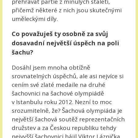
přehrávat partie z minulých staletí,
přičemž některé z nich jsou skutečnými
uměleckými díly.
Co považuješ ty osobně za svůj
dosavadní největší úspěch na poli
šachu?
Dosáhl jsem mnoha obtížně
srovnatelných úspěchů, ale asi nejvíce si
cením své zlaté medaile na druhé
šachovnici na šachové olympiádě
v Istanbulu roku 2012. Nezní to moc
srozumitelně, že? Šachová olympiáda je
největší šachová soutěž reprezentačních
družstev a za Českou republiku tehdy
nejvyšší šachovnici hájil Viktor Láznička.