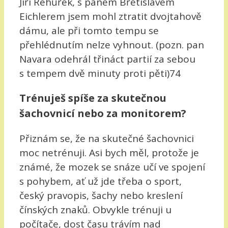
Jiří Řehůřek, s panem Břetislavem
Eichlerem jsem mohl ztratit dvojtahově
dámu, ale při tomto tempu se
přehlédnutím nelze vyhnout. (pozn. pan
Navara odehrál třináct partií za sebou
s tempem dvě minuty proti pěti)74
Trénuješ spíše za skutečnou
šachovnicí nebo za monitorem?
Přiznám se, že na skutečné šachovnici
moc netrénuji. Asi bych měl, protože je
známé, že mozek se snáze učí ve spojení
s pohybem, ať už jde třeba o sport,
český pravopis, šachy nebo kreslení
čínských znaků. Obvykle trénuji u
počítače, dost času trávím nad