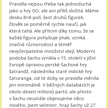
Pravidla nejsou třeba tak jednoduchá
jako u hry GO, ale ani příliš složitá. Máme
desku 8×8 polí, šest druhů figurek,
člověk se poměrně rychle naučí, jak
která tahá. Ale přitom díky tomu, že se
každá figura pohybuje jinak, vzniká
značná různorodost a téměř
nevyčerpatelné množství idejí. Moderní
podoba šachu vznikla v 15. století v jižní
Evropě úpravou perské šachové hry
šatrandž, následníka staré indické hry
čaturanga, od té doby se pravidla měnila
jen minimálně. V běžných databázích je
okolo deseti milionů partií, ale přesto
v šachu neustále objevujeme něco
nového. Jsem velmistr, hraji šachy už 27