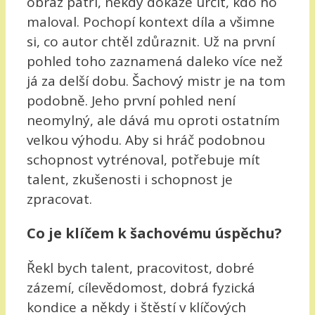
obraz patří, někdy dokáže určit, kdo ho
maloval. Pochopí kontext díla a všimne
si, co autor chtěl zdůraznit. Už na první
pohled toho zaznamená daleko více než
já za delší dobu. Šachový mistr je na tom
podobně. Jeho první pohled není
neomylný, ale dává mu oproti ostatním
velkou výhodu. Aby si hráč podobnou
schopnost vytrénoval, potřebuje mít
talent, zkušenosti i schopnost je
zpracovat.
Co je klíčem k šachovému úspěchu?
Řekl bych talent, pracovitost, dobré
zázemí, cílevědomost, dobrá fyzická
kondice a někdy i štěstí v klíčových