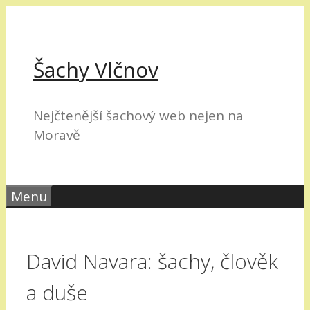
Přeskočit
na
obsah
Šachy Vlčnov
Nejčtenější šachový web nejen na
Moravě
Menu
David Navara: šachy, člověk
a duše