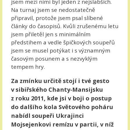
jsem mezi nimi byl jeden z nejslabších.
Na turnaj jsem se nedostatečně
připravil, protože jsem psal slíbené
články do časopisů. Kvůli zrušenému letu
jsem přiletěl jen s minimálním
předstihem a vedle špičkových soupeřů
jsem se musel potýkat i s významným
časovým posunem a s nezvyklým
tempem hry.
Za zmínku určitě stojí i tvé gesto
v sibiřského Chanty-Mansijsku
z roku 2011, kde jsi v boji o postup
do dalšího kola Světového poháru
nabídl soupeři Ukrajinci
Mojsejenkovi remízu v partii, v níž