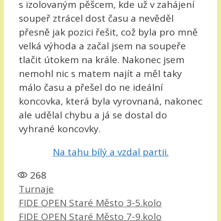
s izolovaným pěšcem, kde už v zahájení
soupeř ztrácel dost času a nevěděl
přesně jak pozici řešit, což byla pro mně
velká výhoda a začal jsem na soupeře
tlačit útokem na krále. Nakonec jsem
nemohl nic s matem najít a měl taky
málo času a přešel do ne ideální
koncovka, která byla vyrovnaná, nakonec
ale udělal chybu a já se dostal do
vyhrané koncovky.
Na tahu bílý a vzdal partii.
268
Rubriky
Turnaje
FIDE OPEN Staré Město 3-5.kolo
FIDE OPEN Staré Město 7-9.kolo