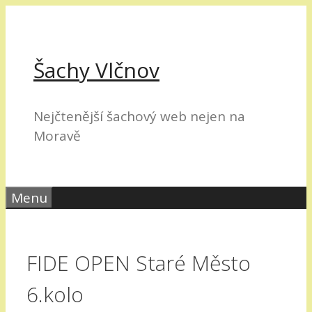
Přeskočit
na
obsah
Šachy Vlčnov
Nejčtenější šachový web nejen na
Moravě
Menu
FIDE OPEN Staré Město
6.kolo